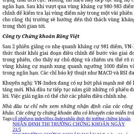
ngắn hạn. Sau khi vượt qua vùng kháng cự 980-983 điểm, 
chỉnh để kiểm tra lại vùng điểm này trong một vài phiên
cho rằng thị trường sẽ hướng đến thử thách vùng khá
trong thời gian tới.
Công ty Chứng khoán Rồng Việt
Sau 2 phiên giằng co nhẹ quanh kháng cự 981 điểm, VN-
thức thoát khỏi giai đoạn điều chỉnh để bước vào giai đ
trong phiên, cho thấy sự chủ động và chiếm ưu thế rõ 
vùng kháng cự mạnh xung quanh ngưỡng 1000 điểm và 
trong ngắn hạn. Các chỉ báo kỹ thuật như MACD và RSI đan
Khuyến nghị: VN-Index đang có sự bứt phá mạnh mẽ để k
tăng mới. Nhà đầu tư tiếp tục nắm giữ những cổ phiếu đa
lời. Việc giải ngân có thể chờ các phiên điều chỉnh nhẹ.
Nhà đầu tư chỉ nên xem những nhận định của các công 
khảo. Các công ty chứng khoán đều có khuyến cáo miễn trá
Tags:
cổ phiếu
vn index
Hnx-Index
nhận định thị trường chứng khoán
NHẬN ĐỊNH THỊ TRƯỜNG CHỨNG KHOÁN NGÀY
21/5