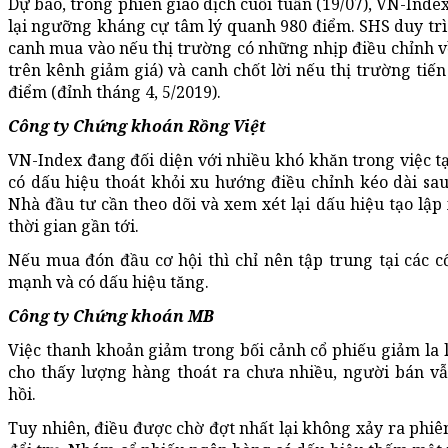
Dự báo, trong phiên giao dịch cuối tuần (19/07), VN-Index
lại ngưỡng kháng cự tâm lý quanh 980 điểm. SHS duy trì
canh mua vào nếu thị trường có những nhịp điều chỉnh v
trên kênh giảm giá) và canh chốt lời nếu thị trường tiế
điểm (đỉnh tháng 4, 5/2019).
Công ty Chứng khoán Rồng Việt
VN-Index đang đối diện với nhiều khó khăn trong việc t
có dấu hiệu thoát khỏi xu hướng điều chỉnh kéo dài sa
Nhà đầu tư cần theo dõi và xem xét lại dấu hiệu tạo lập
thời gian gần tới.
Nếu mua đón đầu cơ hội thì chỉ nên tập trung tại các cổ
mạnh và có dấu hiệu tăng.
Công ty Chứng khoán MB
Việc thanh khoản giảm trong bối cảnh cổ phiếu giảm la li
cho thấy lượng hàng thoát ra chưa nhiều, người bán vẫ
hồi.
Tuy nhiên, điều được chờ đợt nhất lại không xảy ra phiên