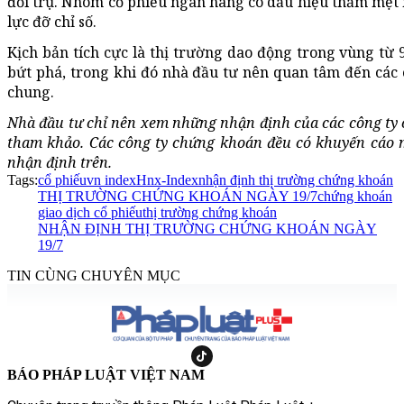
đổi trụ. Nhóm cổ phiếu ngân hàng có dấu hiệu thấm mệt
lực đỡ chỉ số.
Kịch bản tích cực là thị trường dao động trong vùng từ 
bứt phá, trong khi đó nhà đầu tư nên quan tâm đến các c
chung.
Nhà đầu tư chỉ nên xem những nhận định của các công ty 
tham khảo. Các công ty chứng khoán đều có khuyến cáo 
nhận định trên.
Tags:
cổ phiếu
vn index
Hnx-Index
nhận định thị trường chứng khoán
THỊ TRƯỜNG CHỨNG KHOÁN NGÀY 19/7
chứng khoán
giao dịch cổ phiếu
thị trường chứng khoán
NHẬN ĐỊNH THỊ TRƯỜNG CHỨNG KHOÁN NGÀY
19/7
TIN CÙNG CHUYÊN MỤC
BÁO PHÁP LUẬT VIỆT NAM