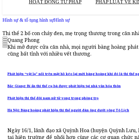
HOẠT ĐỘNG TƯ PHÁP
PHÁP LUẬT VỀ KI
Hình sự & tố tụng hình sự
Hình sự
Thi thể 2 bố con cháy đen, mẹ trọng thương trong căn nh
Quang Phong
Khi mở được cửa căn nhà, mọi người bàng hoàng phát 
cũng bất tỉnh với nhiều vết thương.
Phát hiện “vật lạ” nổi trên mặt hồ kéo lại mới bàng hoàng khi đó là thi thể n
Bắc Giang: Bí ẩn thi thể cụ bà được phát hiện tại nhà văn hóa thôn
Phát hiện thi thể đôi nam nữ tử vong trong phòng trọ
Hà Nội: Bàng hoàng phát hiện thi thể người đàn ông dưới sông Tô Lịch
Ngày 16/1, lãnh đạo xã Quỳnh Hoa (huyện Quỳnh Lưu, N
tại hiện trường để phối hợp cùng các cơ quan chức n