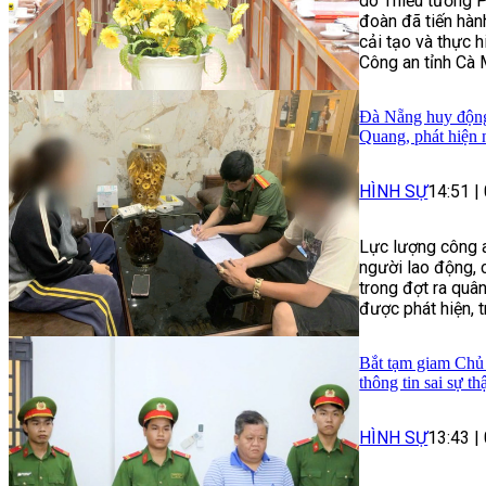
do Thiếu tướng 
đoàn đã tiến hành
cải tạo và thực 
Công an tỉnh Cà 
Đà Nẵng huy động 
Quang, phát hiện 
HÌNH SỰ
14:51
|
Lực lượng công a
người lao động, 
trong đợt ra quâ
được phát hiện, 
Bắt tạm giam Chủ 
thông tin sai sự th
HÌNH SỰ
13:43
|