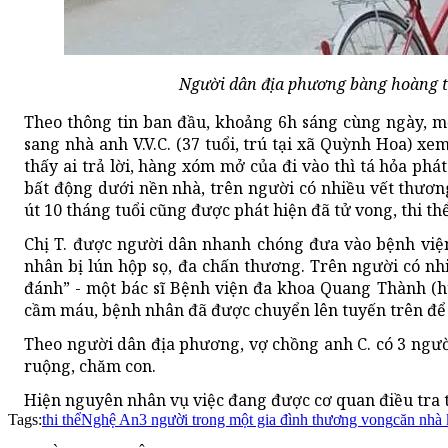
Người dân địa phương bàng hoàng tr
Theo thông tin ban đầu, khoảng 6h sáng cùng ngày, m
sang nhà anh V.V.C. (37 tuổi, trú tại xã Quỳnh Hoa) xe
thấy ai trả lời, hàng xóm mở của đi vào thì tá hỏa phát
bất động dưới nền nhà, trên người có nhiều vết thươn
út 10 tháng tuổi cũng được phát hiện đã tử vong, thi t
Chị T. được người dân nhanh chóng đưa vào bệnh viện
nhân bị lún hộp sọ, đa chấn thương. Trên người có nh
đánh” - một bác sĩ Bệnh viện đa khoa Quang Thành (h
cầm máu, bệnh nhân đã được chuyển lên tuyến trên để đ
Theo người dân địa phương, vợ chồng anh C. có 3 ngườ
ruộng, chăm con.
Hiện nguyên nhân vụ việc đang được cơ quan điều tra t
Tags:
thi thể
Nghệ An
3 người trong một gia đình thương vong
căn nhà 