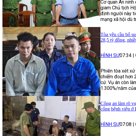
Cơ quan An ninh 
giam Chủ tịch Hộ
định người này ti
mạng xã hội dù t
Tòa yêu cầu bổ su
28,5 tỷ đồng, nhi
HÌNH SỰ
07:34
|
Phiên tòa xét xử
chiếm đoạt hơn 
cứ. Vụ án còn làm
1.300%/năm của n
Công an làm rõ vụ
cổng bệnh viện ở
HÌNH SỰ
07:08
|