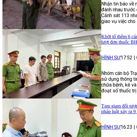
Nhận tin báo về 
đánh nhau trước 
Cảnh sát 113 nha
giao vụ việc cho
Khởi tố thêm 6 cá
lượt đơn thuốc 
HÌNH SỰ
17:52
|
Nhóm cán bộ Trạ
sử dụng thông t
chữa bệnh, kê và
đoạt số thuốc trị
Tạm giam đối tượng
pháp luật xảy ra 9
HÌNH SỰ
16:23
|