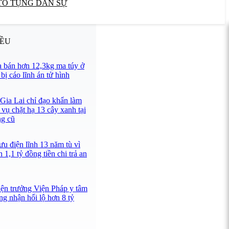
TỐ TỤNG DÂN SỰ
IỀU
 bán hơn 12,3kg ma túy ở
ị cáo lĩnh án tử hình
 Gia Lai chỉ đạo khẩn làm
 vụ chặt hạ 13 cây xanh tại
ng cũ
u điện lĩnh 13 năm tù vì
 1,1 tỷ đồng tiền chi trả an
iện trưởng Viện Pháp y tâm
ng nhận hối lộ hơn 8 tỷ