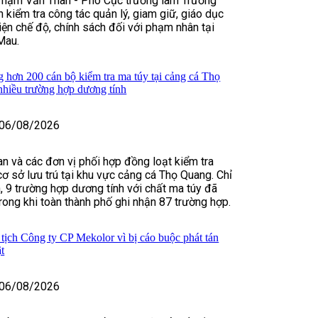
Phạm Văn Thân - Phó Cục trưởng làm Trưởng
 kiểm tra công tác quản lý, giam giữ, giáo dục
hiện chế độ, chính sách đối với phạm nhân tại
Mau.
hơn 200 cán bộ kiểm tra ma túy tại cảng cá Thọ
nhiều trường hợp dương tính
06/08/2026
n và các đơn vị phối hợp đồng loạt kiểm tra
cơ sở lưu trú tại khu vực cảng cá Thọ Quang. Chỉ
n, 9 trường hợp dương tính với chất ma túy đã
trong khi toàn thành phố ghi nhận 87 trường hợp.
tịch Công ty CP Mekolor vì bị cáo buộc phát tán
ật
06/08/2026