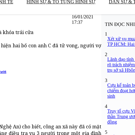
NH TẾ
HÌNH SỰ & TỐ TỤNG HÌNH SỰ
DÂN SỰ & 
16/01/2021
17:37
TIN ĐỌC NH
à khóa trái cửa
1
Xét xử vụ mua
TP HCM: Hai b
hiện hai bố con anh C đã tử vong, người vợ
2
Lãnh đạo tỉnh
rõ trách nhiệm
trụ sở xã Hbô
gười
3
Cựu kế toán bư
chiếm đoạt hơn
sinh
4
Truy tố cựu V
thần Trung ươ
đồng
ghệ An) cho biết, công an xã này đã có mặt
5
ăng điều tra vụ 3 người trong một gia đình