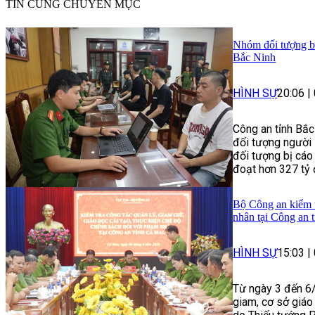
TIN CÙNG CHUYÊN MỤC
Nhóm đối tượng bị 
Bắc Ninh
HÌNH SỰ
20:06
|
Công an tỉnh Bắc
đối tượng người 
đối tượng bị cáo
đoạt hơn 327 tỷ 
Bộ Công an kiểm t
nhân tại Công an 
HÌNH SỰ
15:03
|
Từ ngày 3 đến 6/
giam, cơ sở giáo