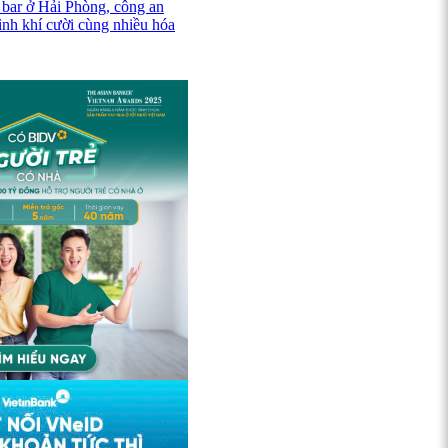
 bar ở Hải Phòng, công an
ình khí cười cùng nhiều hóa