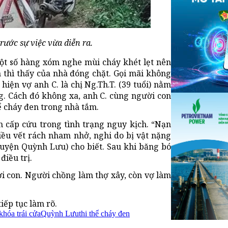
ước sự việc vừa diễn ra.
ột số hàng xóm nghe mùi cháy khét lẹt nên
m thì thấy của nhà đóng chặt. Gọi mãi không
 hiện vợ anh C. là chị Ng.Th.T. (39 tuổi) nằm
g. Cách đó không xa, anh C. cùng người con
hể cháy đen trong nhà tắm.
 cấp cứu trong tình trạng nguy kịch. “Nạn
iều vết rách nham nhở, nghi do bị vật nặng
uyện Quỳnh Lưu) cho biết. Sau khi băng bó
iều trị.
i con. Người chồng làm thợ xây, còn vợ làm
iếp tục làm rõ.
khóa trái cửa
Quỳnh Lưu
thi thể cháy đen