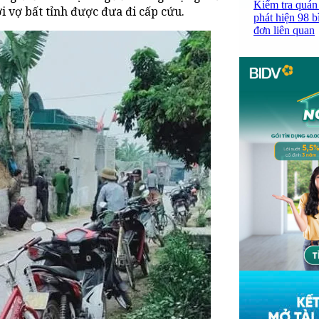
Kiểm tra quán
i vợ bất tỉnh được đưa đi cấp cứu.
phát hiện 98 b
đơn liên quan