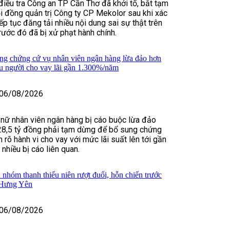
điều tra Công an TP Cần Thơ đã khởi tố, bắt tạm
i đồng quản trị Công ty CP Mekolor sau khi xác
ếp tục đăng tải nhiều nội dung sai sự thật trên
rước đó đã bị xử phạt hành chính.
ng chứng cứ vụ nhân viên ngân hàng lừa đảo hơn
ều người cho vay lãi gần 1.300%/năm
06/08/2026
 nữ nhân viên ngân hàng bị cáo buộc lừa đảo
28,5 tỷ đồng phải tạm dừng để bổ sung chứng
 rõ hành vi cho vay với mức lãi suất lên tới gần
hiều bị cáo liên quan.
 nhóm thanh thiếu niên rượt đuổi, hỗn chiến trước
 Hưng Yên
06/08/2026