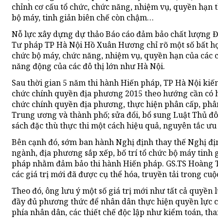
chỉnh cơ cấu tổ chức, chức năng, nhiệm vụ, quyền hạn t
bộ máy, tinh giản biên chế còn chậm…
Nỗ lực xây dựng dự thảo Báo cáo đảm bảo chất lượng 
Tư pháp TP Hà Nội Hồ Xuân Hương chỉ rõ một số bất hợp
chức bộ máy, chức năng, nhiệm vụ, quyền hạn của các c
năng động của các đô thị lớn như Hà Nội.
Sau thời gian 5 năm thi hành Hiến pháp, TP Hà Nội kiến
chức chính quyền địa phương 2015 theo hướng cần có h
chức chính quyền địa phương, thực hiện phân cấp, ph
Trung ương và thành phố; sửa đổi, bổ sung Luật Thủ đ
sách đặc thù thực thi một cách hiệu quả, nguyên tắc ưu
Bên cạnh đó, sớm ban hành Nghị định thay thế Nghị địn
ngành, địa phương sắp xếp, bố trí tổ chức bộ máy tinh 
pháp nhằm đảm bảo thi hành Hiến pháp. GS.TS Hoàng T
các giá trị mới đã được cụ thể hóa, truyền tải trong cu
Theo đó, ông lưu ý một số giá trị mới như tất cả quyền
đầy đủ phương thức để nhân dân thực hiện quyền lực củ
phía nhân dân, các thiết chế độc lập như kiểm toán, th