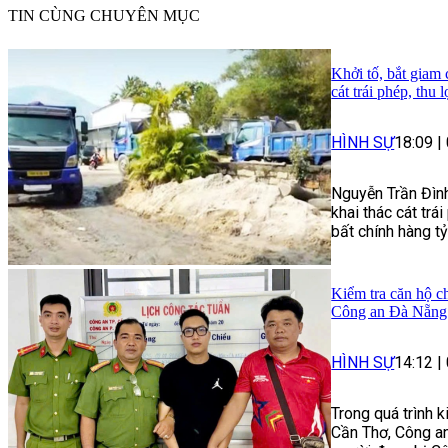
TIN CÙNG CHUYÊN MỤC
Khởi tố, bắt giam
cát trái phép, thu 
HÌNH SỰ
18:09
|
Nguyễn Trần Đình
khai thác cát trái
bất chính hàng t
Kiểm tra căn hộ ch
Công an Đà Nẵng 
HÌNH SỰ
14:12
|
Trong quá trình 
Cần Thơ, Công an