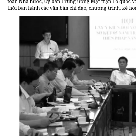
toán Nhà nước, Ủy ban Trung ương Mặt trận Tổ quốc Vi
thời ban hành các văn bản chỉ đạo, chương trình, kế ho