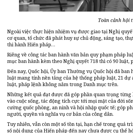
Toàn cảnh hội t
Ngoài việc thực hiện nhiệm vụ được giao tại Nghị quyế
cơ quan, tổ chức đã phát huy sự chủ động, sáng tạo, t
thi hành Hiến pháp…
Riêng về công tác ban hành văn bản quy phạm pháp lu
mục ban hành kèm theo Nghị quyết 718 thì có 90 luật, 
Đến nay, Quốc hội, Ủy ban Thường vụ Quốc hội đã ban hà
luật mang tính nền tảng của hệ thống pháp luật, 21 dự 
luật, pháp lệnh không nằm trong Danh mục trên.
Những kết quả đạt được đã góp phần quan trọng từng 
vào cuộc sống, tác động tích cực tới mọi mặt của đời sống
cường quốc phòng, an ninh và hội nhập quốc tế; góp ph
người, quyền và nghĩa vụ cơ bản của công dân.
Tuy nhiên, vẫn còn một số tồn tại, hạn chế trong quá t
số nội dung của Hiến pháp đến nay chưa được cụ thể hó