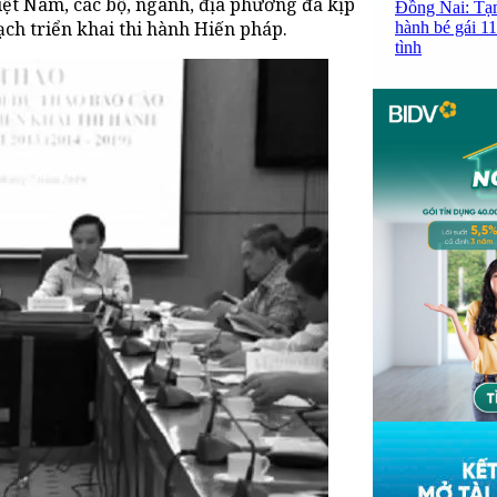
ệt Nam, các bộ, ngành, địa phương đã kịp
Đồng Nai: Tạm
ạch triển khai thi hành Hiến pháp.
hành bé gái 11
tình