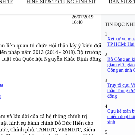
NH TẾ
HÌNH SỰ & TỐ TỤNG HÌNH SỰ
DÂN SỰ & 
26/07/2019
16:40
TIN ĐỌC NH
1
Xét xử vụ mua
TP HCM: Hai b
an liên quan tổ chức Hội thảo lấy ý kiến đối
Hiến pháp năm 2013 (2014 - 2019). Bộ trưởng
2
 luật của Quốc hội Nguyễn Khắc Định đồng
Bộ Công an ki
giam giữ, giáo
Công an tỉnh
3
Truy tố cựu V
ai
thần Trung ươ
đồng
9
4
Cựu kế toán bư
m và lâu dài của cả hệ thống chính trị
chiếm đoạt hơn
sinh
luật hình sự hành chính Đỗ Đức Hiển cho
h nước, Chính phủ, TANDTC, VKSNDTC, Kiểm
5