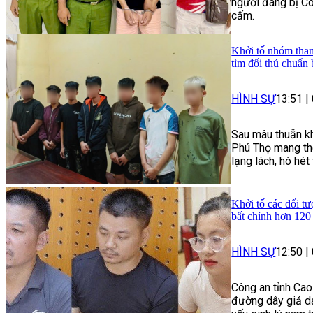
người đang bị Cô
cấm.
Khởi tố nhóm than
tìm đối thủ chuẩn 
HÌNH SỰ
13:51
|
Sau mâu thuẫn kh
Phú Thọ mang the
lạng lách, hò hé
Khởi tố các đối tư
bất chính hơn 120
HÌNH SỰ
12:50
|
Công an tỉnh Cao
đường dây giả da