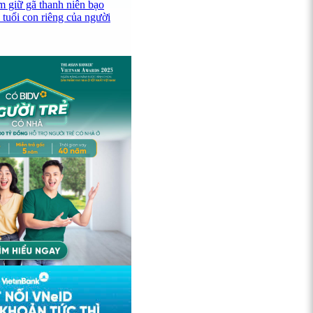
 giữ gã thanh niên bạo
 tuổi con riêng của người