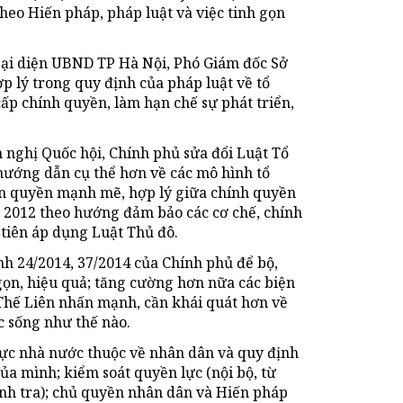
heo Hiến pháp, pháp luật và việc tinh gọn
Đại diện UBND TP Hà Nội, Phó Giám đốc Sở
 lý trong quy định của pháp luật về tổ
ấp chính quyền, làm hạn chế sự phát triển,
 nghị Quốc hội, Chính phủ sửa đổi Luật Tổ
ướng dẫn cụ thể hơn về các mô hình tổ
ân quyền mạnh mẽ, hợp lý giữa chính quyền
ô 2012 theo hướng đảm bảo các cơ chế, chính
 tiên áp dụng Luật Thủ đô.
h 24/2014, 37/2014 của Chính phủ để bộ,
gọn, hiệu quả; tăng cường hơn nữa các biện
hế Liên nhấn mạnh, cần khái quát hơn về
ộc sống như thế nào.
 lực nhà nước thuộc về nhân dân và quy định
a mình; kiểm soát quyền lực (nội bộ, từ
anh tra); chủ quyền nhân dân và Hiến pháp