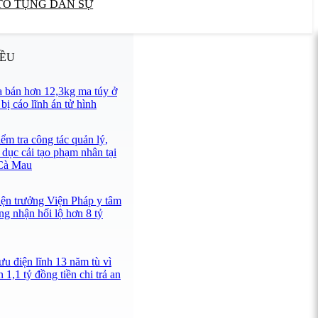
TỐ TỤNG DÂN SỰ
IỀU
 bán hơn 12,3kg ma túy ở
ị cáo lĩnh án tử hình
ểm tra công tác quản lý,
 dục cải tạo phạm nhân tại
 Cà Mau
iện trưởng Viện Pháp y tâm
ng nhận hối lộ hơn 8 tỷ
u điện lĩnh 13 năm tù vì
 1,1 tỷ đồng tiền chi trả an