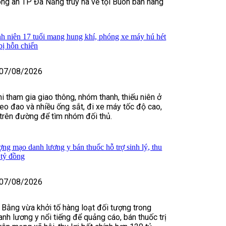
ng an TP Đà Nẵng truy nã về tội Buôn bán hàng
h niên 17 tuổi mang hung khí, phóng xe máy hú hét
bị hỗn chiến
07/08/2026
i tham gia giao thông, nhóm thanh, thiếu niên ở
o đao và nhiều ống sắt, đi xe máy tốc độ cao,
t trên đường để tìm nhóm đối thủ.
ợng mạo danh lương y bán thuốc hỗ trợ sinh lý, thu
 tỷ đồng
07/08/2026
 Bằng vừa khởi tố hàng loạt đối tượng trong
nh lương y nổi tiếng để quảng cáo, bán thuốc trị