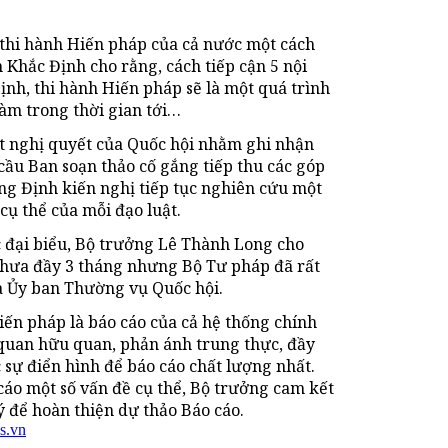
m thi hành Hiến pháp của cả nước một cách
Khắc Định cho rằng, cách tiếp cận 5 nội
ịnh, thi hành Hiến pháp sẽ là một quá trình
àm trong thời gian tới…
ột nghị quyết của Quốc hội nhằm ghi nhận
cầu Ban soạn thảo cố gắng tiếp thu các góp
ông Định kiến nghị tiếp tục nghiên cứu một
cụ thể của mỗi đạo luật.
ác đại biểu, Bộ trưởng Lê Thành Long cho
 chưa đầy 3 tháng nhưng Bộ Tư pháp đã rất
a Ủy ban Thường vụ Quốc hội.
ến pháp là báo cáo của cả hệ thống chính
ơ quan hữu quan, phản ánh trung thực, đầy
c sự điển hình để báo cáo chất lượng nhất.
cáo một số vấn đề cụ thể, Bộ trưởng cam kết
ý để hoàn thiện dự thảo Báo cáo.
s.vn