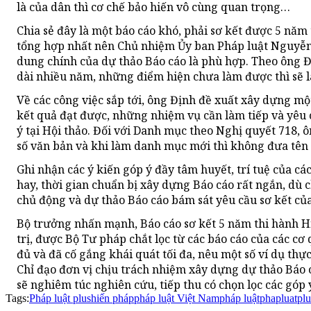
là của dân thì cơ chế bảo hiến vô cùng quan trọng…
Chia sẻ đây là một báo cáo khó, phải sơ kết được 5 nă
tổng hợp nhất nên Chủ nhiệm Ủy ban Pháp luật Nguyễn 
dung chính của dự thảo Báo cáo là phù hợp. Theo ông Đ
dài nhiều năm, những điểm hiện chưa làm được thì sẽ l
Về các công việc sắp tới, ông Định đề xuất xây dựng m
kết quả đạt được, những nhiệm vụ cần làm tiếp và yêu 
ý tại Hội thảo. Đối với Danh mục theo Nghị quyết 718, 
số văn bản và khi làm danh mục mới thì không đưa tên 
Ghi nhận các ý kiến góp ý đầy tâm huyết, trí tuệ của c
hay, thời gian chuẩn bị xây dựng Báo cáo rất ngắn, dù
chủ động và dự thảo Báo cáo bám sát yêu cầu sơ kết củ
Bộ trưởng nhấn mạnh, Báo cáo sơ kết 5 năm thi hành Hi
trị, được Bộ Tư pháp chắt lọc từ các báo cáo của các c
đủ và đã cố gắng khái quát tối đa, nêu một số ví dụ thự
Chỉ đạo đơn vị chịu trách nhiệm xây dựng dự thảo Báo 
sẽ nghiêm túc nghiên cứu, tiếp thu có chọn lọc các góp 
Tags:
Pháp luật plus
hiến pháp
pháp luật Việt Nam
pháp luật
phapluatplu