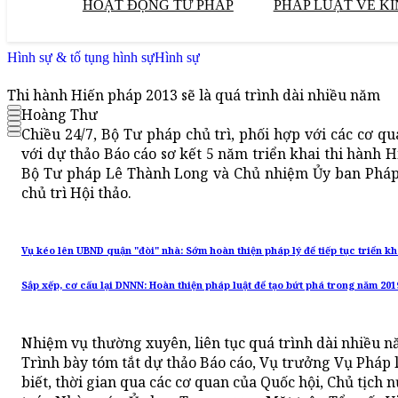
HOẠT ĐỘNG TƯ PHÁP
PHÁP LUẬT VỀ KI
Hình sự & tố tụng hình sự
Hình sự
Thi hành Hiến pháp 2013 sẽ là quá trình dài nhiều năm
Hoàng Thư
Chiều 24/7, Bộ Tư pháp chủ trì, phối hợp với các cơ qu
với dự thảo Báo cáo sơ kết 5 năm triển khai thi hành 
Bộ Tư pháp Lê Thành Long và Chủ nhiệm Ủy ban Pháp
chủ trì Hội thảo.
Vụ kéo lên UBND quận "đòi" nhà: Sớm hoàn thiện pháp lý để tiếp tục triển kh
Sắp xếp, cơ cấu lại DNNN: Hoàn thiện pháp luật để tạo bứt phá trong năm 201
Nhiệm vụ thường xuyên, liên tục quá trình dài nhiều nă
Trình bày tóm tắt dự thảo Báo cáo, Vụ trưởng Vụ Pháp 
biết, thời gian qua các cơ quan của Quốc hội, Chủ tịc