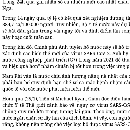
trong 24h qua ghi nhận số ca nhiễm mới cao nhất châu lụ
Nga.
Trong 14 ngày qua, tỷ lệ có kết quả xét nghiệm dương tí
884,7 ca/100.000 người. Tuy nhiên, Bộ Y tế nước này dự
sẽ bắt đầu giảm trong vài ngày tới và đỉnh điểm làn són
này hoặc cuối tuần sau.
Trong khi đó, Chính phủ Anh tuyên bố nước này sẽ hỗ trợ
xác định các biến thể mới của virus SARS-CoV-2. Anh hy 
nước công nghiệp phát triển (G7) trong năm 2021 để thúc
và hiệu quả hơn” nhằm chuẩn bị tốt hơn trong việc ứng ph
Nam Phi vẫn là nước chịu ảnh hượng nặng nề nhất của đạ
phải ban bố quy định hạn chế số ca mắc bệnh nhậm cả
quốc tế với các nước phát hiện biến thể mới.
Hôm qua (25/1), Tiến sĩ Michael Ryan, Giám đốc điều hà
chức Y tế Thế giới cảnh báo về nguy cơ virus SARS-CoV
chủng quy mô lớn trong tương lai gần. Theo ông, mức 
mức ngăn chặn sự lây lan của dịch bệnh. Vì vậy, con người
rằng, không nên trông chờ việc loại bỏ được virus SARS-