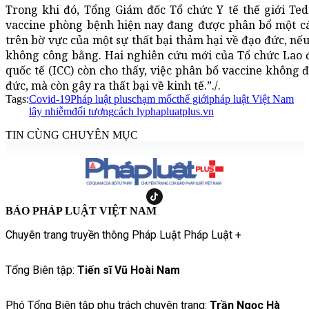
Trong khi đó, Tổng Giám đốc Tổ chức Y tế thế giới T
vaccine phòng bệnh hiện nay đang được phân bổ một c
trên bờ vực của một sự thất bại thảm hại về đạo đức, nế
không công bằng. Hai nghiên cứu mới của Tổ chức Lao 
quốc tế (ICC) còn cho thấy, việc phân bổ vaccine không 
đức, mà còn gây ra thất bại về kinh tế.”./.
Tags:
Covid-19
Pháp luật plus
chạm mốc
thế giới
pháp luật Việt Nam
lây nhiễm
đối tượng
cách ly
phapluatplus.vn
TIN CÙNG CHUYÊN MỤC
BÁO PHÁP LUẬT VIỆT NAM
Chuyên trang truyền thông Pháp Luật Pháp Luật +
Tổng Biên tập:
Tiến sĩ Vũ Hoài Nam
Phó Tổng Biên tập phụ trách chuyên trang:
Trần Ngọc Hà