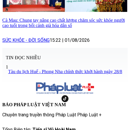
Cà Mau: Chung tay nâng cao chất lượng chăm sóc sức khỏe người
cao tuổi trong bối cảnh già hóa dân số
SỨC KHỎE - ĐỜI SỐNG
15:22
|
01/08/2026
TIN ĐỌC NHIỀU
1
Tàu du lịch Huế - Phong Nha chính thức khởi hành ngày 28/8
BÁO PHÁP LUẬT VIỆT NAM
Chuyên trang truyền thông Pháp Luật Pháp Luật +
Tổng Biên tập:
Tiến sĩ Vũ Hoài Nam