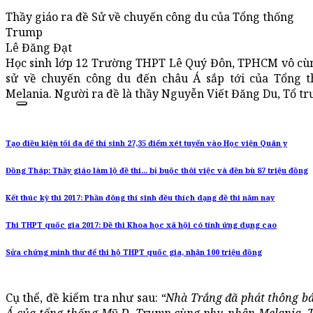
Thầy giáo ra đề Sử về chuyến công du của Tổng thống
Trump
Lê Đăng Đạt
Học sinh lớp 12 Trường THPT Lê Quý Đôn, TPHCM vô cùn
sử về chuyến công du đến châu Á sắp tới của Tổng
Melania. Người ra đề là thầy Nguyễn Viết Đăng Du, Tổ tr
Tạo điều kiện tối đa để thí sinh 27,35 điểm xét tuyển vào Học viện Quân y
Đồng Tháp: Thầy giáo làm lộ đề thi... bị buộc thôi việc và đền bù 87 triệu đồng
Kết thúc kỳ thi 2017: Phần đông thí sinh đều thích dạng đề thi năm nay
Thi THPT quốc gia 2017: Đề thi Khoa học xã hội có tính ứng dụng cao
Sửa chứng minh thư để thi hộ THPT quốc gia, nhận 100 triệu đồng
Cụ thể, đề kiểm tra như sau:
“Nhà Trắng đã phát thông b