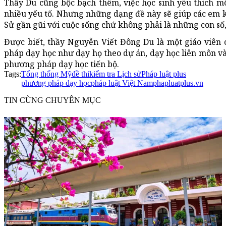
Thầy Du cũng bộc bạch thêm, việc học sinh yêu thích m
nhiều yếu tố. Nhưng những dạng đề này sẽ giúp các em 
Sử gần gũi với cuộc sống chứ không phải là những con số,
Được biết, thầy Nguyễn Viết Đông Du là một giáo viên 
pháp dạy học như dạy họ theo dự án, dạy học liên môn 
phương pháp dạy học tiến bộ.
Tags:
Tổng thống Mỹ
đề thi
kiểm tra Lịch sử
Pháp luật plus
phương pháp dạy học
pháp luật Việt Nam
phapluatplus.vn
TIN CÙNG CHUYÊN MỤC