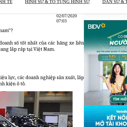
NH TẾ
HÌNH SỰ & TỐ TỤNG HÌNH SỰ
DÂN SỰ & 
02/07/2020
07:03
tnam"?
doanh số tốt nhất của các hãng xe liên
ang lắp ráp tại Việt Nam.
ệu lực, các doanh nghiệp sản xuất, lắp
h kiện ô tô.