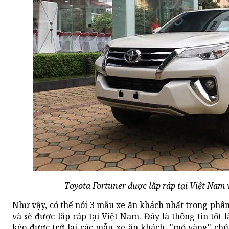
Toyota Fortuner được lắp ráp tại Việt Nam
Như vậy, có thể nói 3 mẫu xe ăn khách nhất trong phâ
và sẽ được lắp ráp tại Việt Nam. Đây là thông tin tốt
kéo được trở lại các mẫu xe ăn khách, "mỏ vàng" chủ