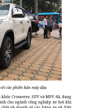
 với các phiên bản máy dầu
n khúc Crossover, SUV và MPV đã, đang
 lành cho ngành công nghiệp xe hơi khi
 chốt về doanh số các hãng xe về Việt