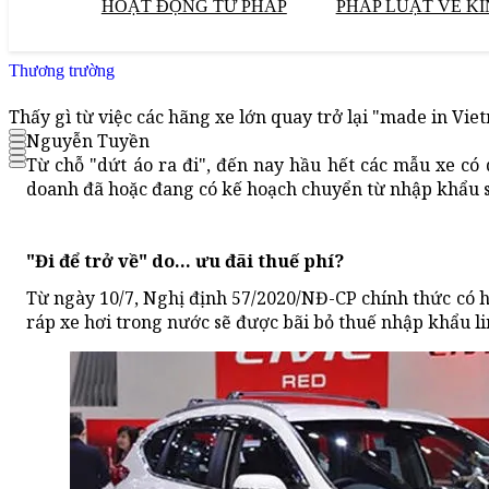
HOẠT ĐỘNG TƯ PHÁP
PHÁP LUẬT VỀ KI
Thương trường
Thấy gì từ việc các hãng xe lớn quay trở lại "made in Vie
Nguyễn Tuyền
Từ chỗ "dứt áo ra đi", đến nay hầu hết các mẫu xe có 
doanh đã hoặc đang có kế hoạch chuyển từ nhập khẩu s
"Đi để trở về" do... ưu đãi thuế phí?
Từ ngày 10/7, Nghị định 57/2020/NĐ-CP chính thức có hi
ráp xe hơi trong nước sẽ được bãi bỏ thuế nhập khẩu lin