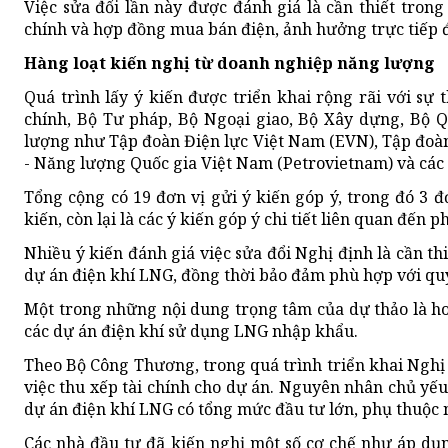
Việc sửa đổi lần này được đánh giá là cần thiết tro
chính và hợp đồng mua bán điện, ảnh hưởng trực tiếp đế
Hàng loạt kiến nghị từ doanh nghiệp năng lượng
Quá trình lấy ý kiến được triển khai rộng rãi với sự
chính, Bộ Tư pháp, Bộ Ngoại giao, Bộ Xây dựng, Bộ 
lượng như Tập đoàn Điện lực Việt Nam (EVN), Tập đoà
- Năng lượng Quốc gia Việt Nam (Petrovietnam) và các
Tổng cộng có 19 đơn vị gửi ý kiến góp ý, trong đó 3 đ
kiến, còn lại là các ý kiến góp ý chi tiết liên quan đến 
Nhiều ý kiến đánh giá việc sửa đổi Nghị định là cần th
dự án điện khí LNG, đồng thời bảo đảm phù hợp với qu
Một trong những nội dung trọng tâm của dự thảo là hoà
các dự án điện khí sử dụng LNG nhập khẩu.
Theo Bộ Công Thương, trong quá trình triển khai Nghị
việc thu xếp tài chính cho dự án. Nguyên nhân chủ yếu 
dự án điện khí LNG có tổng mức đầu tư lớn, phụ thuộc 
Các nhà đầu tư đã kiến nghị một số cơ chế như áp dụng