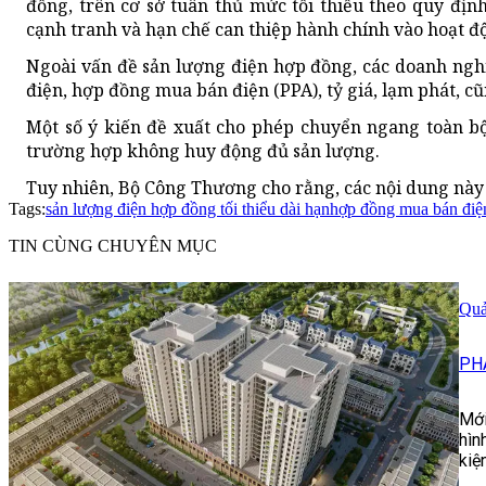
đồng, trên cơ sở tuân thủ mức tối thiểu theo quy địn
cạnh tranh và hạn chế can thiệp hành chính vào hoạt đ
Ngoài vấn đề sản lượng điện hợp đồng, các doanh nghi
điện, hợp đồng mua bán điện (PPA), tỷ giá, lạm phát, c
Một số ý kiến đề xuất cho phép chuyển ngang toàn bộ 
trường hợp không huy động đủ sản lượng.
Tuy nhiên, Bộ Công Thương cho rằng, các nội dung này 
Tags:
sản lượng điện hợp đồng tối thiểu dài hạn
hợp đồng mua bán điệ
TIN CÙNG CHUYÊN MỤC
Quả
PH
Mới
hìn
kiệ