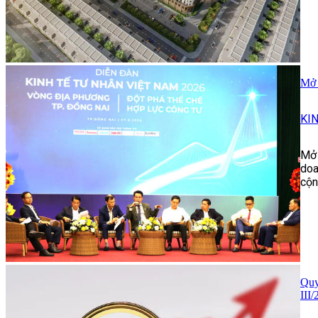
Mở 
KI
Mở 
doa
cộn
Quy
III