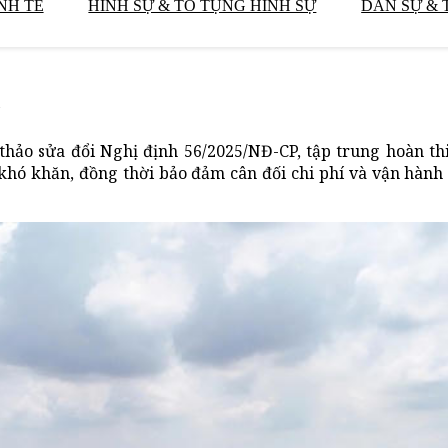
NH TẾ
HÌNH SỰ & TỐ TỤNG HÌNH SỰ
DÂN SỰ & 
thảo sửa đổi Nghị định 56/2025/NĐ-CP, tập trung hoàn th
khó khăn, đồng thời bảo đảm cân đối chi phí và vận hành