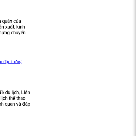
h quân của
n xuất, kinh
những chuyển
m đặc trưng
ề du lịch, Liên
ịch thể thao
nh quan và đáp