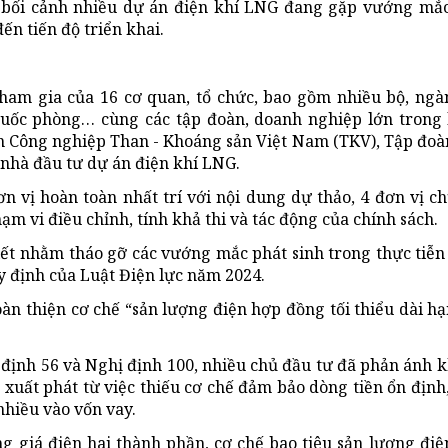
ng bối cảnh nhiều dự án điện khí LNG đang gặp vướng mắc
n tiến độ triển khai.
 tham gia của 16 cơ quan, tổ chức, bao gồm nhiều bộ, ng
Quốc phòng… cùng các tập đoàn, doanh nghiệp lớn trong 
n Công nghiệp Than - Khoáng sản Việt Nam (TKV), Tập đo
 nhà đầu tư dự án điện khí LNG.
ơn vị hoàn toàn nhất trí với nội dung dự thảo, 4 đơn vị c
phạm vi điều chỉnh, tính khả thi và tác động của chính sách.
iết nhằm tháo gỡ các vướng mắc phát sinh trong thực tiễn 
y định của Luật Điện lực năm 2024.
n thiện cơ chế “sản lượng điện hợp đồng tối thiểu dài hạn
 định 56 và Nghị định 100, nhiều chủ đầu tư đã phản ánh 
xuất phát từ việc thiếu cơ chế đảm bảo dòng tiền ổn định,
nhiều vào vốn vay.
 giá điện hai thành phần, cơ chế bao tiêu sản lượng điện