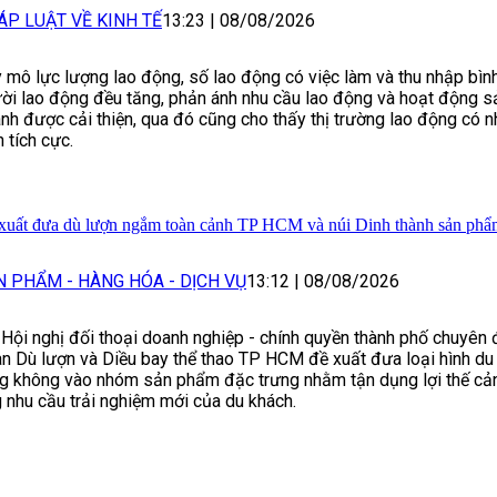
ÁP LUẬT VỀ KINH TẾ
13:23
|
08/08/2026
 mô lực lượng lao động, số lao động có việc làm và thu nhập bìn
ời lao động đều tăng, phản ánh nhu cầu lao động và hoạt động sả
nh được cải thiện, qua đó cũng cho thấy thị trường lao động có 
n tích cực.
xuất đưa dù lượn ngắm toàn cảnh TP HCM và núi Dinh thành sản phẩ
N PHẨM - HÀNG HÓA - DỊCH VỤ
13:12
|
08/08/2026
 Hội nghị đối thoại doanh nghiệp - chính quyền thành phố chuyên đ
n Dù lượn và Diều bay thể thao TP HCM đề xuất đưa loại hình du l
g không vào nhóm sản phẩm đặc trưng nhằm tận dụng lợi thế cả
 nhu cầu trải nghiệm mới của du khách.