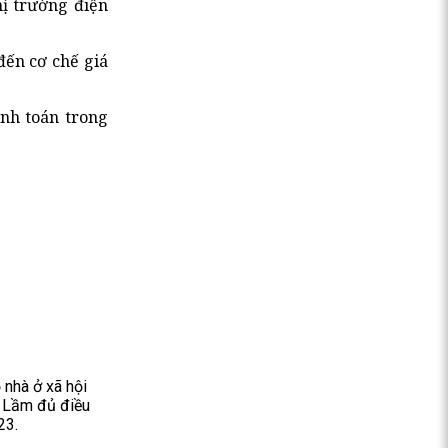
hị trường điện
đến cơ chế giá
anh toán trong
 nhà ở xã hội
à Lầm đủ điều
23.