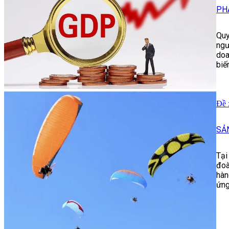
PH
Quy
ngư
doa
biế
Đề 
SẢ
Tại
đoà
hàn
ứng