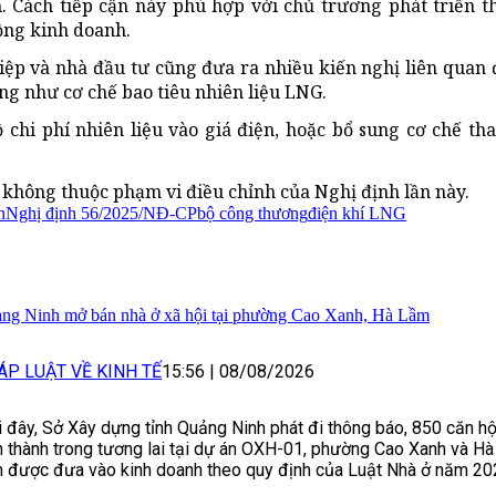
h. Cách tiếp cận này phù hợp với chủ trương phát triển t
ộng kinh doanh.
ệp và nhà đầu tư cũng đưa ra nhiều kiến nghị liên quan 
ũng như cơ chế bao tiêu nhiên liệu LNG.
chi phí nhiên liệu vào giá điện, hoặc bổ sung cơ chế th
không thuộc phạm vi điều chỉnh của Nghị định lần này.
n
Nghị định 56/2025/NĐ-CP
bộ công thương
điện khí LNG
ng Ninh mở bán nhà ở xã hội tại phường Cao Xanh, Hà Lầm
ÁP LUẬT VỀ KINH TẾ
15:56
|
08/08/2026
 đây, Sở Xây dựng tỉnh Quảng Ninh phát đi thông báo, 850 căn hộ
h thành trong tương lai tại dự án OXH-01, phường Cao Xanh và H
n được đưa vào kinh doanh theo quy định của Luật Nhà ở năm 20