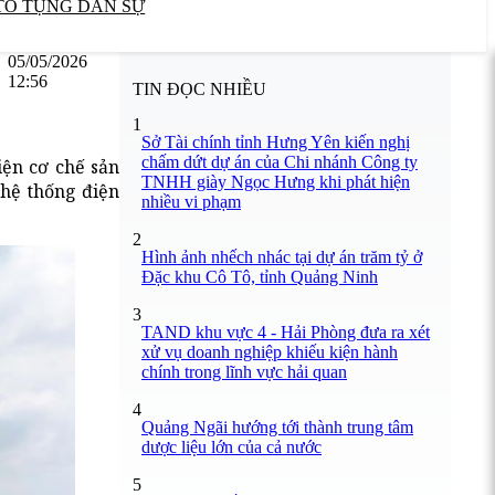
TỐ TỤNG DÂN SỰ
05/05/2026
12:56
TIN ĐỌC NHIỀU
1
Sở Tài chính tỉnh Hưng Yên kiến nghị
chấm dứt dự án của Chi nhánh Công ty
iện cơ chế sản
TNHH giày Ngọc Hưng khi phát hiện
 hệ thống điện
nhiều vi phạm
2
Hình ảnh nhếch nhác tại dự án trăm tỷ ở
Đặc khu Cô Tô, tỉnh Quảng Ninh
3
TAND khu vực 4 - Hải Phòng đưa ra xét
xử vụ doanh nghiệp khiếu kiện hành
chính trong lĩnh vực hải quan
4
Quảng Ngãi hướng tới thành trung tâm
dược liệu lớn của cả nước
5