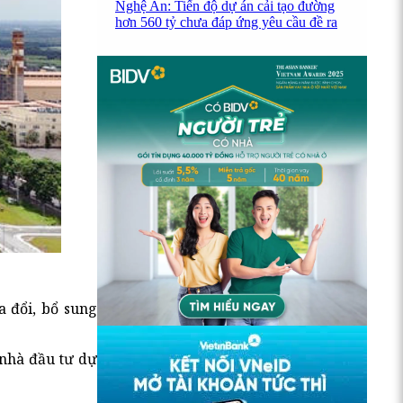
Nghệ An: Tiến độ dự án cải tạo đường
hơn 560 tỷ chưa đáp ứng yêu cầu đề ra
a đổi, bổ sung
 nhà đầu tư dự