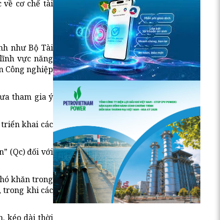
 về cơ chế tài
ành như Bộ Tài
lĩnh vực năng
àn Công nghiệp
hưa tham gia ý
triển khai các
” (Qc) đối với
khó khăn trong
 trong khi các
, kéo dài thời