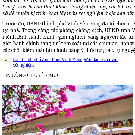
kinh phí hỗ trợ, mỗi người dân tham gia hỗ trợ 20 ngàn đồ
trang thiết bị cần thiết khác. Trong chiều nay, các kit x
xã để chuẩn bị triển khai lấy mẫu xét nghiệm ở địa bàn dân
Trước đó, UBND thành phố Vĩnh Yên cũng đã tổ chức diễn
tại nhà. Trong công tác phòng chống dịch, UBND tỉnh 
mệnh lệnh hành chính, giới nghiêm sang nguyên tắc tự 
giới hành chính sang tự kiểm soát tại các cơ quan, đơn v
các chốt kiểm soát hữu hình bằng ý thức tự giác, tự nguy
Tags:
toàn thành phố
Vĩnh Phúc
Vĩnh Yên
người dân
test covid
xét nghiệm
TIN CÙNG CHUYÊN MỤC