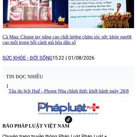
Cà Mau: Chung tay nâng cao chất lượng chăm sóc sức khỏe người
cao tuổi trong bối cảnh già hóa dân số
SỨC KHỎE - ĐỜI SỐNG
15:22
|
01/08/2026
TIN ĐỌC NHIỀU
1
Tàu du lịch Huế - Phong Nha chính thức khởi hành ngày 28/8
BÁO PHÁP LUẬT VIỆT NAM
Chuyên trang truyền thông Pháp Luật Pháp Luật +