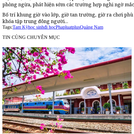
phòng ngừa, phát hiện sớm các trường hợp nghi ngờ mắc 
Bố trí khung giờ vào lớp, giờ tan trường, giờ ra chơi ph
khóa tập trung đông người...
Tags:
Tam Kỳ
học sinh
đi học
Phapluatplus
Quảng Nam
TIN CÙNG CHUYÊN MỤC