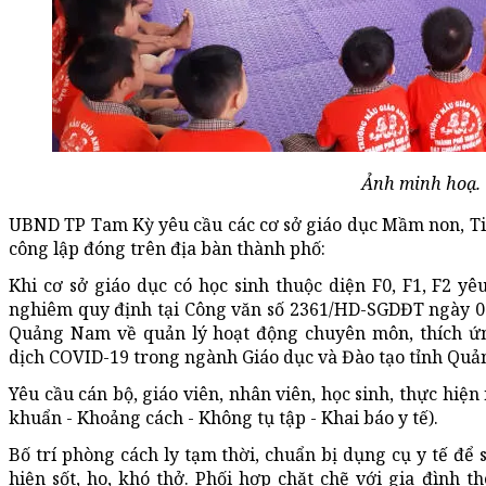
Ảnh minh hoạ.
UBND TP Tam Kỳ yêu cầu các cơ sở giáo dục Mầm non, Tiể
công lập đóng trên địa bàn thành phố:
Khi cơ sở giáo dục có học sinh thuộc diện F0, F1, F2 yê
nghiêm quy định tại Công văn số 2361/HD-SGDĐT ngày 05
Quảng Nam về quản lý hoạt động chuyên môn, thích ứng
dịch COVID-19 trong ngành Giáo dục và Đào tạo tỉnh Quả
Yêu cầu cán bộ, giáo viên, nhân viên, học sinh, thực hiệ
khuẩn - Khoảng cách - Không tụ tập - Khai báo y tế).
Bố trí phòng cách ly tạm thời, chuẩn bị dụng cụ y tế để
hiện sốt, ho, khó thở. Phối hợp chặt chẽ với gia đình t