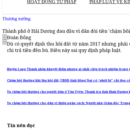
HOẠT ĐỘNG TƯ PHÁP
PHÁP LUẬT VỀ KI
Thương trường
Thành phố ở Hải Dương đau đầu vì dân đòi tiền 'chậm bồ
Đoàn Bổng
Dù có quyết định thu hồi đất từ năm 2017 nhưng phải
chi trả tiền đền bù. Điều này sai quy định pháp luật.
Huyện Long Thành nhận khuyết điểm nhưng ai phải chịu trách nhiệm trong 
Chậm bồi thường khi thu hồi đất, UBND tỉnh Đồng Nai có “phớt lờ” chỉ đạo 
Vụ chậm bồi thường cho người dân ở Tân Uyên: Thanh tra tỉnh Bình Dương kế
Vụ chậm bồi thường cho dân vì thiếu ngân sách: Người nhà Giám đốc Trung 
Tin nên đọc