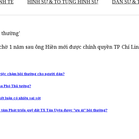
NH TẾ
HÌNH SỰ & TỐ TỤNG HÌNH SỰ
DÂN SỰ & 
i thường'
 chờ 1 năm sau ông Hiền mới được chính quyền TP Chí Li
việc chậm bồi thường cho người dân?
của Phó Thủ tướng?
t luận có nhiều sai sót
tâm Phát triển quỹ đất TX Tân Uyên được "ưu ái" bồi thường?