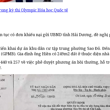
trong kỳ thi Olympic Hóa học Quốc tế
 tục có đơn khiếu nại gửi UBND tỉnh Hải Dương, đề nghị g
triển khai dự án khu dân cư tập trung phường Sao Đỏ. Đế
 (GPMB). Gia đình ông Hiền có 249m2 đất ở thuộc diện nhà 
 440 và 257 về việc phê duyệt phương án bồi thường, hỗ 
.