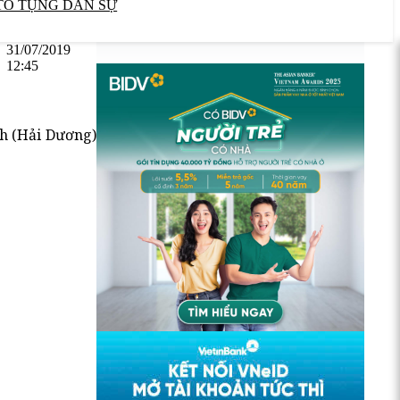
TỐ TỤNG DÂN SỰ
31/07/2019
12:45
nh (Hải Dương)