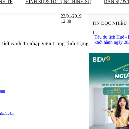
NH TẾ
HÌNH SỰ & TỐ TỤNG HÌNH SỰ
DÂN SỰ & 
23/01/2019
12:38
TIN ĐỌC NHIỀU
1
Tàu du lịch Huế -
khởi hành ngày 28
tiết canh đã nhập viện trong tình trạng
lạnh
uần hoàn