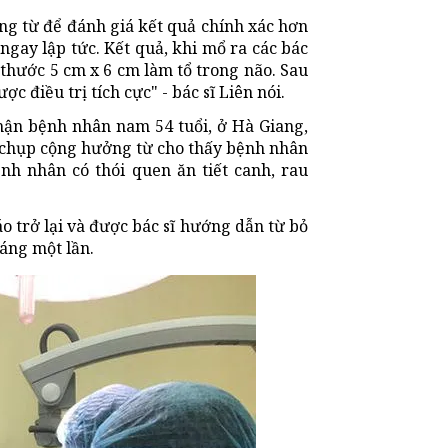
ng từ để đánh giá kết quả chính xác hơn
ay lập tức. Kết quả, khi mổ ra các bác
 thước 5 cm x 6 cm làm tổ trong não. Sau
c điều trị tích cực" - bác sĩ Liên nói.
hận bệnh nhân nam 54 tuổi, ở Hà Giang,
ả chụp cộng hưởng từ cho thấy bệnh nhân
nh nhân có thói quen ăn tiết canh, rau
o trở lại và được bác sĩ hướng dẫn từ bỏ
háng một lần.