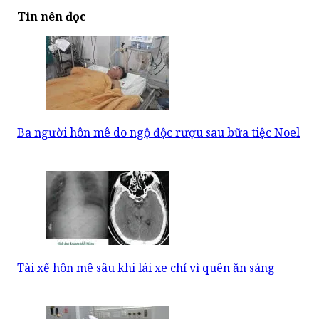
Tin nên đọc
Ba người hôn mê do ngộ độc rượu sau bữa tiệc Noel
Tài xế hôn mê sâu khi lái xe chỉ vì quên ăn sáng