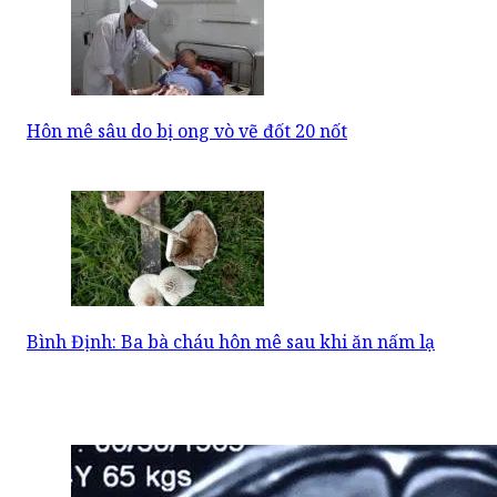
Hôn mê sâu do bị ong vò vẽ đốt 20 nốt
Bình Định: Ba bà cháu hôn mê sau khi ăn nấm lạ