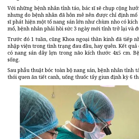
Với những bệnh nhân tỉnh táo, bác sĩ sẽ chụp cộng hưở
nhưng do bệnh nhân đã hôn mê nên được chỉ định mổ ng
sĩ phát hiện một tổ nang sán lớn như chùm nho có kích
mổ, bệnh nhân phải hồi sức 3 ngày mới tỉnh trở lại và đượ
Trước đó 1 tuần, cũng Khoa ngoại thần kinh đã tiếp n
nhập viện trong tình trạng đau đầu, hay quên. Kết qu
có nang sán dây lợn trong não kích thước 4x5 cm. Bệ
sống.
Sau phẫu thuật bóc toàn bộ nang sán, bệnh nhân tỉnh tá
thói quen ăn tiết canh, uống thuốc tẩy giun định kỳ 6 t