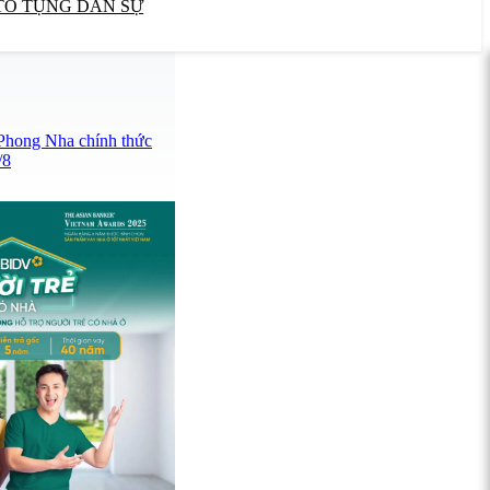
TỐ TỤNG DÂN SỰ
 Phong Nha chính thức
/8