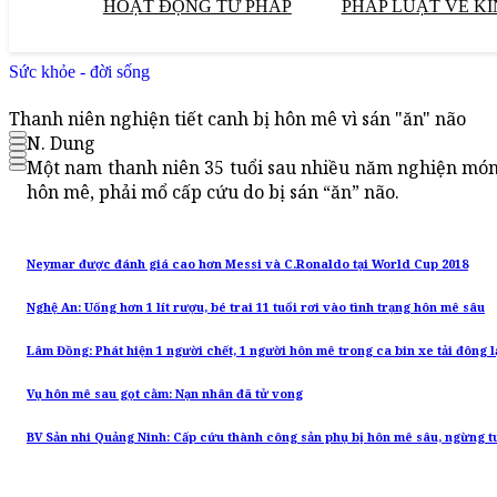
HOẠT ĐỘNG TƯ PHÁP
PHÁP LUẬT VỀ KI
Sức khỏe - đời sống
Thanh niên nghiện tiết canh bị hôn mê vì sán "ăn" não
N. Dung
Một nam thanh niên 35 tuổi sau nhiều năm nghiện món 
hôn mê, phải mổ cấp cứu do bị sán “ăn” não.
Neymar được đánh giá cao hơn Messi và C.Ronaldo tại World Cup 2018
Nghệ An: Uống hơn 1 lít rượu, bé trai 11 tuổi rơi vào tình trạng hôn mê sâu
Lâm Đồng: Phát hiện 1 người chết, 1 người hôn mê trong ca bin xe tải đông 
Vụ hôn mê sau gọt cằm: Nạn nhân đã tử vong
BV Sản nhi Quảng Ninh: Cấp cứu thành công sản phụ bị hôn mê sâu, ngừng t