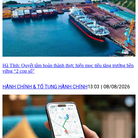
Hà Tĩnh: Quyết tâm hoàn thành thực hiện mục tiêu tăng trưởng bền
vững “2 con số”
HÀNH CHÍNH & TỐ TỤNG HÀNH CHÍNH
13:03
|
08/08/2026