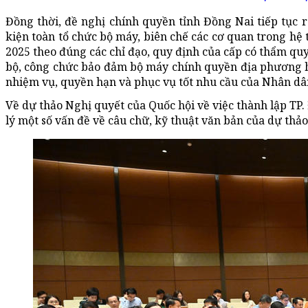
Đồng thời, đề nghị chính quyền tỉnh Đồng Nai tiếp tục rà
kiện toàn tổ chức bộ máy, biên chế các cơ quan trong hệ
2025 theo đúng các chỉ đạo, quy định của cấp có thẩm qu
bộ, công chức bảo đảm bộ máy chính quyền địa phương h
nhiệm vụ, quyền hạn và phục vụ tốt nhu cầu của Nhân dâ
Về dự thảo Nghị quyết của Quốc hội về việc thành lập TP. 
lý một số vấn đề về câu chữ, kỹ thuật văn bản của dự thả