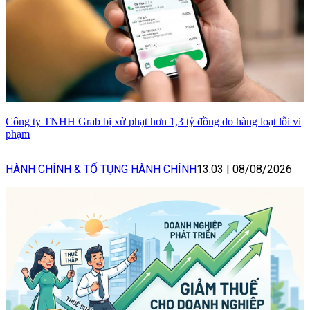
Công ty TNHH Grab bị xử phạt hơn 1,3 tỷ đồng do hàng loạt lỗi vi
phạm
HÀNH CHÍNH & TỐ TỤNG HÀNH CHÍNH
13:03
|
08/08/2026