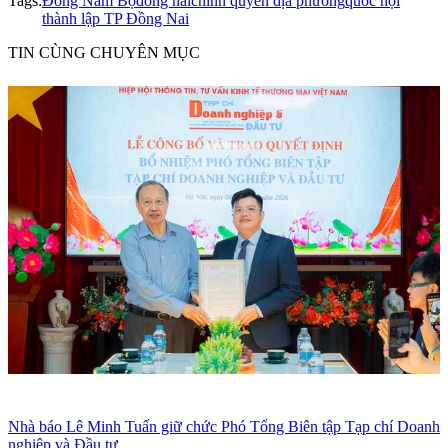
Tags:
Đông Nam Bộ
đồng nai
chính quyền địa phương
quốc hội
thành lập TP Đồng Nai
TIN CÙNG CHUYÊN MỤC
Nhà báo Lê Minh Tuấn giữ chức Phó Tổng Biên tập Tạp chí Doanh
nghiệp và Đầu tư