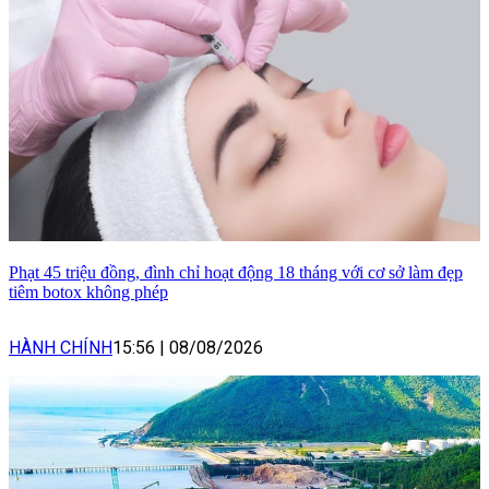
Phạt 45 triệu đồng, đình chỉ hoạt động 18 tháng với cơ sở làm đẹp
tiêm botox không phép
HÀNH CHÍNH
15:56
|
08/08/2026