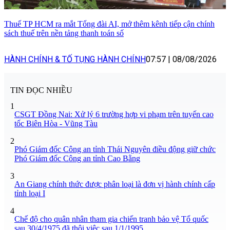
Thuế TP HCM ra mắt Tổng đài AI, mở thêm kênh tiếp cận chính
sách thuế trên nền tảng thanh toán số
HÀNH CHÍNH & TỐ TỤNG HÀNH CHÍNH
07:57
|
08/08/2026
TIN ĐỌC NHIỀU
1
CSGT Đồng Nai: Xử lý 6 trường hợp vi phạm trên tuyến cao
tốc Biên Hòa - Vũng Tàu
2
Phó Giám đốc Công an tỉnh Thái Nguyên điều động giữ chức
Phó Giám đốc Công an tỉnh Cao Bằng
3
An Giang chính thức được phân loại là đơn vị hành chính cấp
tỉnh loại I
4
Chế độ cho quân nhân tham gia chiến tranh bảo vệ Tổ quốc
sau 30/4/1975 đã thôi việc sau 1/1/1995