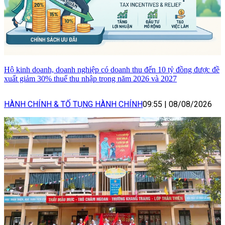
Hộ kinh doanh, doanh nghiệp có doanh thu đến 10 tỷ đồng được đề
xuất giảm 30% thuế thu nhập trong năm 2026 và 2027
HÀNH CHÍNH & TỐ TỤNG HÀNH CHÍNH
09:55
|
08/08/2026