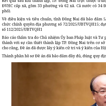
Kết quả sau khi thành lập, TP. Đồng Nai trực thuộc tru
ĐVHC cấp xã, gồm 33 phường và 62 xã. Cả nước có 34 ĐV
phố).
Về điều kiện và tiêu chuẩn, tỉnh Đồng Nai đã bảo đảm 5
chức chính quyền địa phương số 72/2025/UBTVQH15; đạt 
số 112/2025/UBTVQH1
Báo cáo thẩm tra do Chủ nhiệm Ủy ban Pháp luật và Tư p
thành với sự cần thiết thành lập TP. Đồng Nai trên cơ s
cho rằng, Đề án đã được lấy ý kiến cử tri và ý kiến của H
Thành phần hồ sơ Đề án đã bảo đảm đầy đủ, đúng quy định