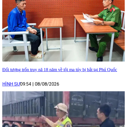
Đối tượng trốn truy nã 18 năm về tội ma túy bị bắt tại Phú Quốc
HÌNH SỰ
09:54
|
08/08/2026