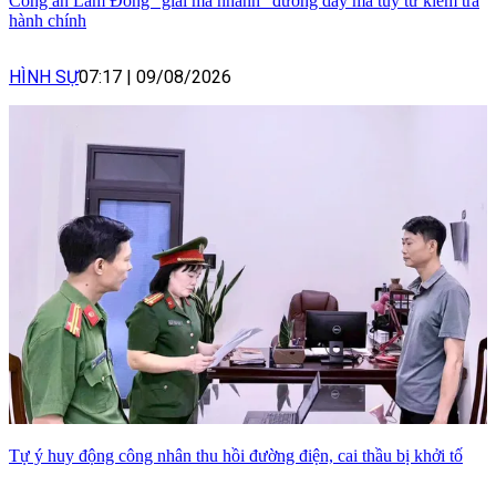
Công an Lâm Đồng “giải mã nhanh” đường dây ma túy từ kiểm tra
hành chính
HÌNH SỰ
07:17
|
09/08/2026
Tự ý huy động công nhân thu hồi đường điện, cai thầu bị khởi tố