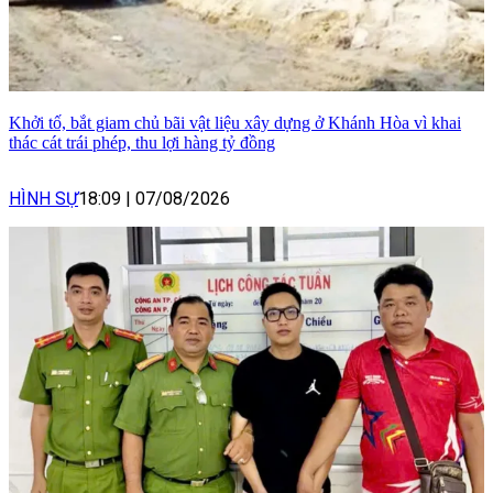
Khởi tố, bắt giam chủ bãi vật liệu xây dựng ở Khánh Hòa vì khai
thác cát trái phép, thu lợi hàng tỷ đồng
HÌNH SỰ
18:09
|
07/08/2026