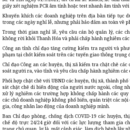
giấy xét nghiệm PCR âm tính hoặc test nhanh âm tính với
Khuyến khích các doanh nghiệp trên địa bàn tiếp tục d
trong các ngày nghỉ lễ, nhưng phải bảo đảm an toàn về p
Trong thời gian nghỉ lễ, yêu cầu cán bộ quản lý, các c
không rời khỏi Thanh Hóa và phải chấp hành nghiêm các
Công an tỉnh chỉ đạo tăng cường kiểm tra người và phươn
phạm tại chốt kiểm soát trên các tuyến giao thông trọng 
Chỉ đạo Công an các huyện, thị xã kiểm tra chặt chẽ các
soát người ra, vào tỉnh và yêu cầu chấp hành nghiêm các
Phối hợp chặt chẽ với UBND các huyện, thị xã, thành phố 
sát chặt chẽ di biến động của người nước ngoài, công nhâ
xử lý nghiêm các trường hợp không chấp hành các quy 
các chủ doanh nghiệp không phổ biến, quán triệt các nội
gia, công nhân lao động của doanh nghiệp mình.
Ban Chỉ đạo phòng, chống dịch COVID-19 các huyện, thị
chế độ trực 24/24 giờ đối với các lực lượng tham gia ch
trạng chủ quan, lơ là, mất cảnh giác, làm dịch bệnh lây n