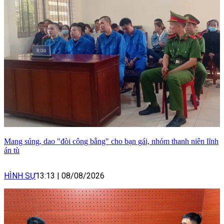
Mang súng, dao "đòi công bằng" cho bạn gái, nhóm thanh niên lĩnh
án tù
HÌNH SỰ
13:13
|
08/08/2026