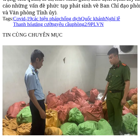
cáo những vấn đề phức tạp phát sinh về Ban Chỉ đạo phòn
và Văn phòng Tỉnh ủy).
Tags:
Covid-19
các biện pháp
chống dịch
Quốc khánh
Nghỉ lễ
Thanh hóa
tăng cường
yêu cầu
phòng
2/9
PLVN
TIN CÙNG CHUYÊN MỤC