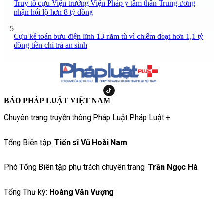
Truy tố cựu Viện trưởng Viện Pháp y tâm thần Trung ương
nhận hối lộ hơn 8 tỷ đồng
5
Cựu kế toán bưu điện lĩnh 13 năm tù vì chiếm đoạt hơn 1,1 tỷ
đồng tiền chi trả an sinh
BÁO PHÁP LUẬT VIỆT NAM
Chuyên trang truyền thông Pháp Luật Pháp Luật +
Tổng Biên tập:
Tiến sĩ Vũ Hoài Nam
Phó Tổng Biên tập phụ trách chuyên trang:
Trần Ngọc Hà
Tổng Thư ký:
Hoàng Văn Vượng