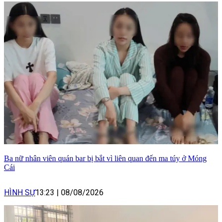
Ba nữ nhân viên quán bar bị bắt vì liên quan đến ma túy ở Móng
Cái
HÌNH SỰ
13:23
|
08/08/2026