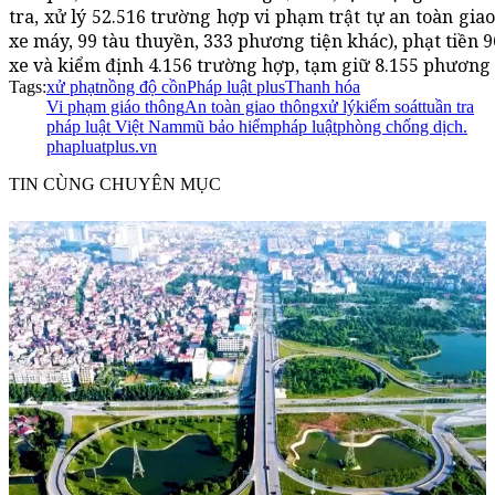
tra, xử lý 52.516 trường hợp vi phạm trật tự an toàn giao
xe máy, 99 tàu thuyền, 333 phương tiện khác), phạt tiền 9
xe và kiểm định 4.156 trường hợp, tạm giữ 8.155 phương 
Tags:
xử phạt
nồng độ cồn
Pháp luật plus
Thanh hóa
Vi phạm giáo thông
An toàn giao thông
xử lý
kiểm soát
tuần tra
pháp luật Việt Nam
mũ bảo hiểm
pháp luật
phòng chống dịch.
phapluatplus.vn
TIN CÙNG CHUYÊN MỤC