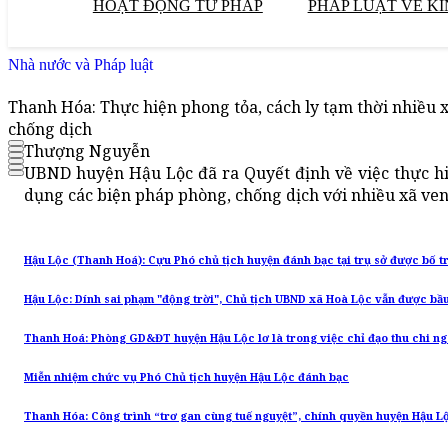
HOẠT ĐỘNG TƯ PHÁP
PHÁP LUẬT VỀ KI
Nhà nước và Pháp luật
Thanh Hóa: Thực hiện phong tỏa, cách ly tạm thời nhiều x
chống dịch
Thượng Nguyễn
UBND huyện Hậu Lộc đã ra Quyết định về việc thực hiệ
dụng các biện pháp phòng, chống dịch với nhiều xã ven
Hậu Lộc (Thanh Hoá): Cựu Phó chủ tịch huyện đánh bạc tại trụ sở được bố t
Hậu Lộc: Dính sai phạm "động trời", Chủ tịch UBND xã Hoà Lộc vẫn được bầu
Thanh Hoá: Phòng GD&ĐT huyện Hậu Lộc lơ là trong việc chỉ đạo thu chi n
Miễn nhiệm chức vụ Phó Chủ tịch huyện Hậu Lộc đánh bạc
Thanh Hóa: Công trình “trơ gan cùng tuế nguyệt”, chính quyền huyện Hậu Lộc