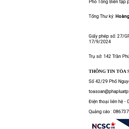
Phó Tổng Biên tập p
Tổng Thư ký:
Hoàng
Giấy phép số: 27/G
17/9/2024
Trụ sở: 142 Trần Ph
THÔNG TIN TÒA 
Số 42/29 Phố Nguyễ
toasoan@phapluatpl
Điện thoại liên hệ 
Quảng cáo : 08673