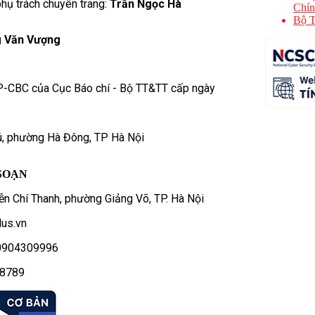
hụ trách chuyên trang:
Trần Ngọc Hà
Chín
Bộ T
 Văn Vượng
P-CBC của Cục Báo chí - Bộ TT&TT cấp ngày
ú, phường Hà Đông, TP Hà Nội
SOẠN
n Chí Thanh, phường Giảng Võ, TP. Hà Nội
us.vn
- 0904309996
78789