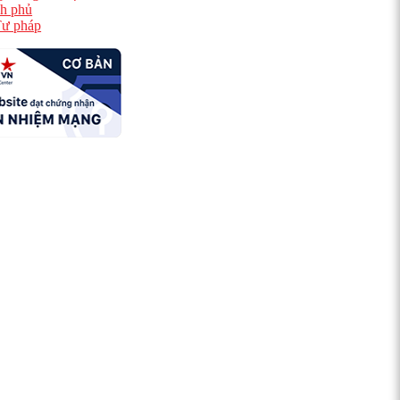
h phủ
ư pháp