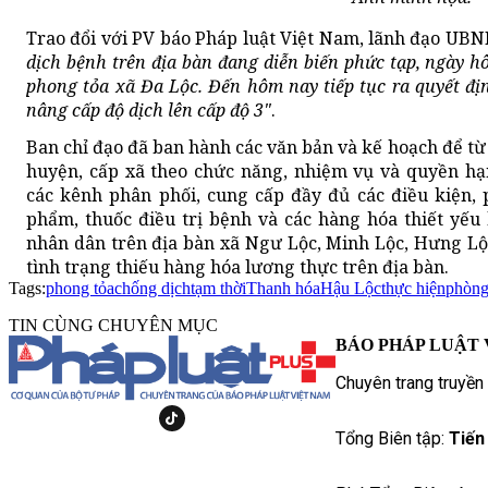
Trao đổi với PV báo Pháp luật Việt Nam, lãnh đạo UBN
dịch bệnh trên địa bàn đang diễn biến phức tạp, ngày 
phong tỏa xã Đa Lộc. Đến hôm nay tiếp tục ra quyết đị
nâng cấp độ dịch lên cấp độ 3"
.
Ban chỉ đạo đã ban hành các văn bản và kế hoạch để từ
huyện, cấp xã theo chức năng, nhiệm vụ và quyền hạ
các kênh phân phối, cung cấp đầy đủ các điều kiện, 
phẩm, thuốc điều trị bệnh và các hàng hóa thiết yếu 
nhân dân trên địa bàn xã Ngư Lộc, Minh Lộc, Hưng Lộc
tình trạng thiếu hàng hóa lương thực trên địa bàn.
Tags:
phong tỏa
chống dịch
tạm thời
Thanh hóa
Hậu Lộc
thực hiện
phòn
TIN CÙNG CHUYÊN MỤC
BÁO PHÁP LUẬT 
Chuyên trang truyền
Tổng Biên tập:
Tiến