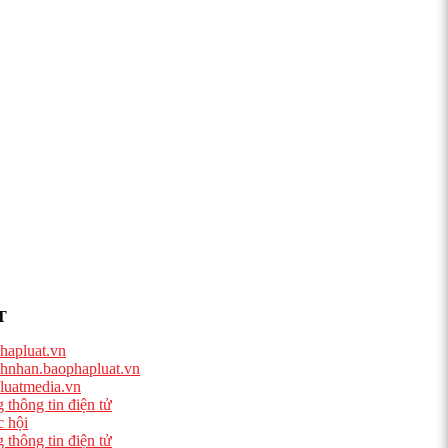
T
hapluat.vn
hnhan.baophapluat.vn
luatmedia.vn
 thông tin điện tử
 hội
 thông tin điện tử