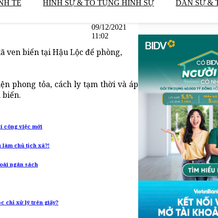
NH TẾ
HÌNH SỰ & TỐ TỤNG HÌNH SỰ
DÂN SỰ & 
09/12/2021
11:02
ã ven biển tại Hậu Lộc để phòng,
n phong tỏa, cách ly tạm thời và áp
 biển.
rí công việc mới
 làm chủ tịch xã?!
goài ngân sách
 chỉ xử lý trên giấy?