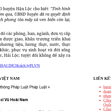
D huyện Hậu Lộc cho biết:
"Tình hình
hôm qua, UBND huyện đã ra quyết định
nh phong tỏa mấy xã ven biển còn lại,
 đó các phòng, ban, ngành, đơn vị cấp
n được giao, khẩn trương triển khai
phương tiện, lương thực, nước, thực
khác, phục vụ sinh hoạt và đời sống
, Hải Lộc; tuyệt đối không để xảy ra
g
ĐẠI DỊCH
cách ly
PLVN
VIỆT NAM
LIÊN KẾ
 thông Pháp Luật Pháp Luật +
baop
doan
phap
 sĩ Vũ Hoài Nam
Cổng
Quốc
Cổng