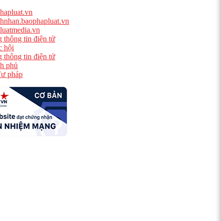
hapluat.vn
hnhan.baophapluat.vn
luatmedia.vn
 thông tin điện tử
 hội
 thông tin điện tử
h phủ
ư pháp