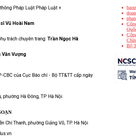
 thông Pháp Luật Pháp Luật +
baop
doan
phap
 sĩ Vũ Hoài Nam
Cổng
Quốc
Cổng
hụ trách chuyên trang:
Trần Ngọc Hà
Chín
Bộ T
 Văn Vượng
P-CBC của Cục Báo chí - Bộ TT&TT cấp ngày
ú, phường Hà Đông, TP Hà Nội
SOẠN
n Chí Thanh, phường Giảng Võ, TP. Hà Nội
us.vn