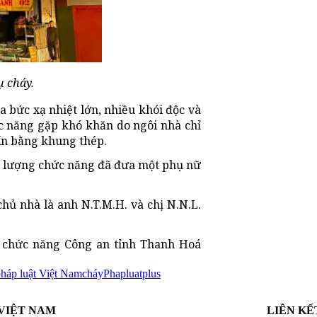
ụ cháy.
a bức xạ nhiệt lớn, nhiều khói độc và
ức năng gặp khó khăn do ngôi nhà chỉ
kín bằng khung thép.
c lượng chức năng đã đưa một phụ nữ
chủ nhà là anh N.T.M.H. và chị N.N.L.
 chức năng Công an tỉnh Thanh Hoá
háp luật Việt Nam
cháy
Phapluatplus
VIỆT NAM
LIÊN KẾ