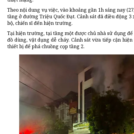
Theo nội dung vụ việc, vào khoảng gần 1h sáng nay (27
tầng ở đường Triệu Quốc Đạt. Cảnh sát đã điều động 3 
bộ, chiến sĩ đến hiện trường.
Tại hiện trường, tại tầng một được chủ nhà sử dụng để
đồ dùng, vật dụng dễ cháy. Cảnh sát vừa tiếp cận hiệ
thiết bị để phá chuồng cọp tầng 2.