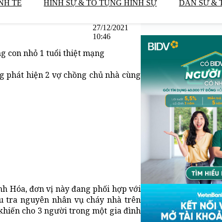
NH TẾ
HÌNH SỰ & TỐ TỤNG HÌNH SỰ
DÂN SỰ & 
27/12/2021
10:46
 con nhỏ 1 tuổi thiệt mạng
g phát hiện 2 vợ chồng chủ nhà cùng
nh Hóa, đơn vị này đang phối hợp với
u tra nguyên nhân vụ cháy nhà trên
hiến cho 3 người trong một gia đình