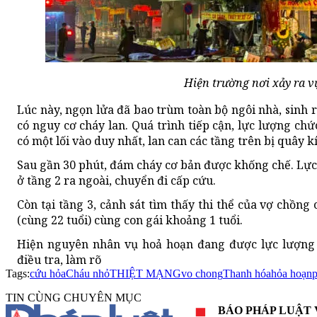
Hiện trường nơi xảy ra v
Lúc này, ngọn lửa đã bao trùm toàn bộ ngôi nhà, sinh r
có nguy cơ cháy lan. Quá trình tiếp cận, lực lượng ch
có một lối vào duy nhất, lan can các tầng trên bị quây 
Sau gần 30 phút, đám cháy cơ bản được khống chế. Lự
ở tầng 2 ra ngoài, chuyển đi cấp cứu.
Còn tại tầng 3, cảnh sát tìm thấy thi thể của vợ chồng 
(cùng 22 tuổi) cùng con gái khoảng 1 tuổi.
Hiện nguyên nhân vụ hoả hoạn đang được lực lượng
điều tra, làm rõ
Tags:
cứu hỏa
Cháu nhỏ
THIỆT MẠNG
vo chong
Thanh hóa
hỏa hoạn
p
TIN CÙNG CHUYÊN MỤC
BÁO PHÁP LUẬT 