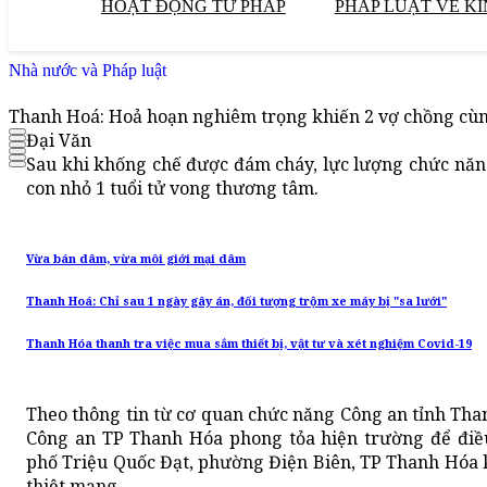
HOẠT ĐỘNG TƯ PHÁP
PHÁP LUẬT VỀ KI
Nhà nước và Pháp luật
Thanh Hoá: Hoả hoạn nghiêm trọng khiến 2 vợ chồng cùng
Đại Văn
Sau khi khống chế được đám cháy, lực lượng chức năn
con nhỏ 1 tuổi tử vong thương tâm.
Vừa bán dâm, vừa môi giới mại dâm
Thanh Hoá: Chỉ sau 1 ngày gây án, đối tượng trộm xe máy bị "sa lưới"
Thanh Hóa thanh tra việc mua sắm thiết bị, vật tư và xét nghiệm Covid-19
Theo thông tin từ cơ quan chức năng Công an tỉnh Tha
Công an TP Thanh Hóa phong tỏa hiện trường để điề
phố Triệu Quốc Đạt, phường Điện Biên, TP Thanh Hóa k
thiệt mạng.