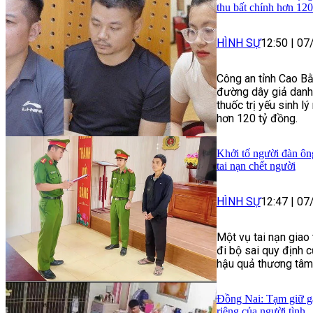
thu bất chính hơn 120
HÌNH SỰ
12:50
|
07
Công an tỉnh Cao Bằ
đường dây giả danh 
thuốc trị yếu sinh lý
hơn 120 tỷ đồng.
Khởi tố người đàn ôn
tai nạn chết người
HÌNH SỰ
12:47
|
07
Một vụ tai nạn giao
đi bộ sai quy định 
hậu quả thương tâm
Đồng Nai: Tạm giữ gã
riêng của người tình