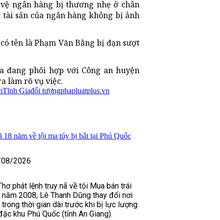
o vệ ngân hàng bị thương nhẹ ở chân
à tài sản của ngân hàng không bị ảnh
 có tên là Phạm Văn Bằng bị đạn sượt
óa đang phối hợp với Công an huyện
a làm rõ vụ việc.
m
Tĩnh Gia
đối tượng
phapluatplus.vn
ã 18 năm về tội ma túy bị bắt tại Phú Quốc
/08/2026
ơ phát lệnh truy nã về tội Mua bán trái
ừ năm 2008, Lê Thanh Dũng thay đổi nơi
 trong thời gian dài trước khi bị lực lượng
 đặc khu Phú Quốc (tỉnh An Giang).