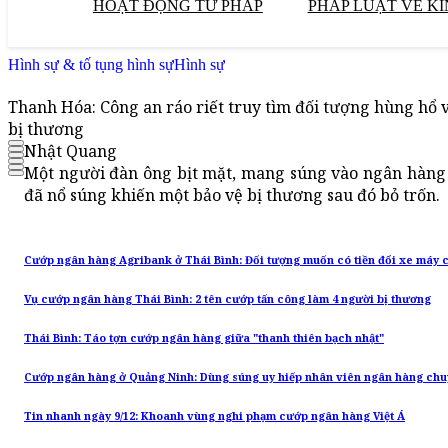
HOẠT ĐỘNG TƯ PHÁP
PHÁP LUẬT VỀ KI
Hình sự & tố tụng hình sự
Hình sự
Thanh Hóa: Công an ráo riết truy tìm đối tượng hùng hổ 
bị thương
Nhật Quang
Một người đàn ông bịt mặt, mang súng vào ngân hàng c
đã nổ súng khiến một bảo vệ bị thương sau đó bỏ trốn.
Cướp ngân hàng Agribank ở Thái Bình: Đối tượng muốn có tiền đổi xe máy c
Vụ cướp ngân hàng Thái Bình: 2 tên cướp tấn công làm 4 người bị thương
Thái Bình: Táo tợn cướp ngân hàng giữa "thanh thiên bạch nhật"
Cướp ngân hàng ở Quảng Ninh: Dùng súng uy hiếp nhân viên ngân hàng chu
Tin nhanh ngày 9/12: Khoanh vùng nghi phạm cướp ngân hàng Việt Á