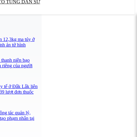
TỐ TỤNG DÂN SỰ
n 12,3kg ma túy ở
nh án tử hình
 thanh niên bạo
n riêng của người
y tế ở Đắk Lắk liên
39 lượt đơn thuốc
ông tác quản lý,
 tạo phạm nhân tại