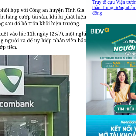
Truy tố cựu Viện trưở
thần Trung ương nhận 
phối hợp với Công an huyện Tĩnh Gia
đồng
n hàng cướp tài sản, khi bị phát hiện
g sau đó bỏ trốn khỏi hiện trường.
biết vào lúc 11h ngày (25/7), một nghi
ng người ra để uy hiếp nhân viên bảo
ớp tiền.