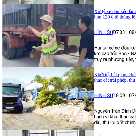
Xử lý xe đầu kéo làm 
hơn 120 ô tô thủng lố
HÌNH SỰ
07:33
|
08
Hai tài xế xe đầu ké
km cao tốc Bắc - Na
truy ra phương tiện,
Khởi tố, bắt giam chủ
thác cát trái phép, th
HÌNH SỰ
18:09
|
07
Nguyễn Trần Đình Du
hành vi khai thác cát
dài, thu lợi bất chín