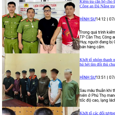
Kiểm tra căn hộ cho t
Công an Đà Nẵng tru
HÌNH SỰ
14:12
|
07
Trong quá trình kiểm
TP Cần Thơ, Công a
Huy, người đang bị 
bán hàng cấm.
Khởi tố nhóm thanh n
hú hét tìm đối thủ ch
HÌNH SỰ
13:51
|
07
Sau mâu thuẫn khi t
niên ở Phú Thọ mang
tốc độ cao, lạng lác
Khởi tố các đối tượng