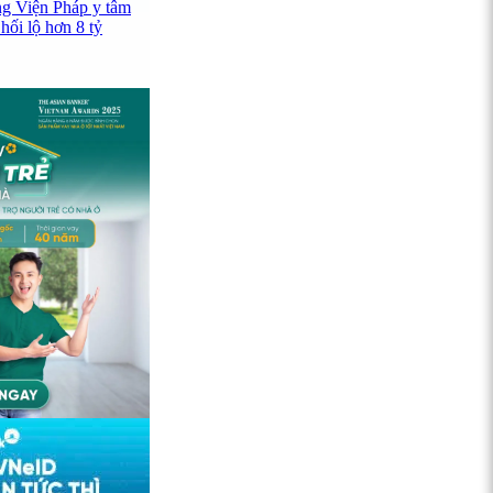
ng Viện Pháp y tâm
hối lộ hơn 8 tỷ