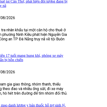
huê tại Cần Thơ, phát hiện đối tượng đang bị
y nã
/08/2026
 tra nhân khẩu tại một căn hộ cho thuê ở
n phường Ninh Kiều phát hiện Nguyễn Gia
Công an TP Đà Nẵng truy nã về tội Buôn
iên 17 tuổi mang hung khí, phóng xe máy
uẩn bị hỗn chiến
/08/2026
ham gia giao thông, nhóm thanh, thiếu
 theo đao và nhiều ống sắt, đi xe máy
h, hò hét trên đường để tìm nhóm đối thủ.
 mạo danh lương y bán thuốc hỗ trợ sinh lý,