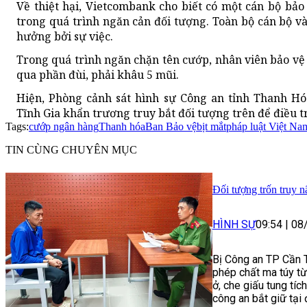
Về thiệt hại, Vietcombank cho biết có một cán bộ bả
trong quá trình ngăn cản đối tượng. Toàn bộ cán bộ v
hưởng bởi sự việc.
Trong quá trình ngăn chặn tên cướp, nhân viên bảo vệ
qua phần đùi, phải khâu 5 mũi.
Hiện, Phòng cảnh sát hình sự Công an tỉnh Thanh H
Tĩnh Gia khẩn trương truy bắt đối tượng trên để điều tr
Tags:
cướp ngân hàng
Thanh hóa
Ban Bảo vệ
bịt mắt
pháp luật Việt Na
TIN CÙNG CHUYÊN MỤC
Đối tượng trốn truy n
HÌNH SỰ
09:54
|
08
Bị Công an TP Cần Th
phép chất ma túy t
ở, che giấu tung tích
công an bắt giữ tại