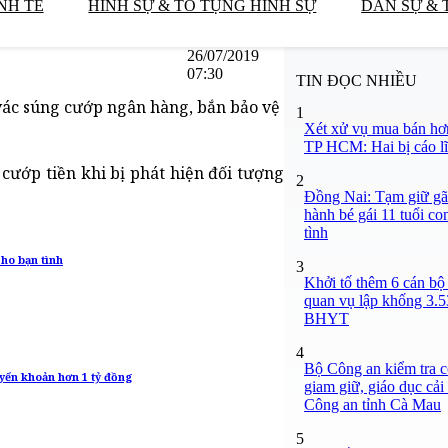
NH TẾ
HÌNH SỰ & TỐ TỤNG HÌNH SỰ
DÂN SỰ & 
26/07/2019
07:30
TIN ĐỌC NHIỀU
vác súng cướp ngân hàng, bắn bảo vệ
1
Xét xử vụ mua bán hơ
TP HCM: Hai bị cáo lĩ
ướp tiền khi bị phát hiện đối tượng
2
Đồng Nai: Tạm giữ gã
hành bé gái 11 tuổi co
tình
ho bạn tình
3
Khởi tố thêm 6 cán bộ 
quan vụ lập khống 3.5
BHYT
4
Bộ Công an kiểm tra c
yển khoản hơn 1 tỷ đồng
giam giữ, giáo dục cải
Công an tỉnh Cà Mau
5