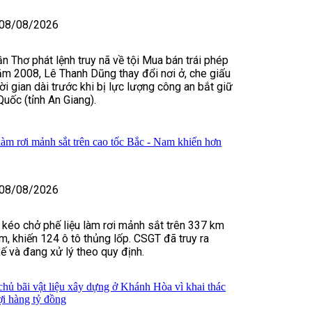
08/08/2026
n Thơ phát lệnh truy nã về tội Mua bán trái phép
ăm 2008, Lê Thanh Dũng thay đổi nơi ở, che giấu
hời gian dài trước khi bị lực lượng công an bắt giữ
Quốc (tỉnh An Giang).
làm rơi mảnh sắt trên cao tốc Bắc - Nam khiến hơn
08/08/2026
u kéo chở phế liệu làm rơi mảnh sắt trên 337 km
m, khiến 124 ô tô thủng lốp. CSGT đã truy ra
xế và đang xử lý theo quy định.
 chủ bãi vật liệu xây dựng ở Khánh Hòa vì khai thác
lợi hàng tỷ đồng