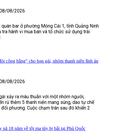
08/08/2026
 quán bar ở phường Móng Cái 1, tỉnh Quảng Ninh
u tra hành vi mua bán và tổ chức sử dụng trái
.
òi công bằng" cho bạn gái, nhóm thanh niên lĩnh án
08/08/2026
 gái xảy ra mâu thuẫn với một nhóm người,
n rủ thêm 5 thanh niên mang súng, dao tự chế
m đối phương. Cuộc chạm trán sau đó khiến 2
y nã 18 năm về tội ma túy bị bắt tại Phú Quốc