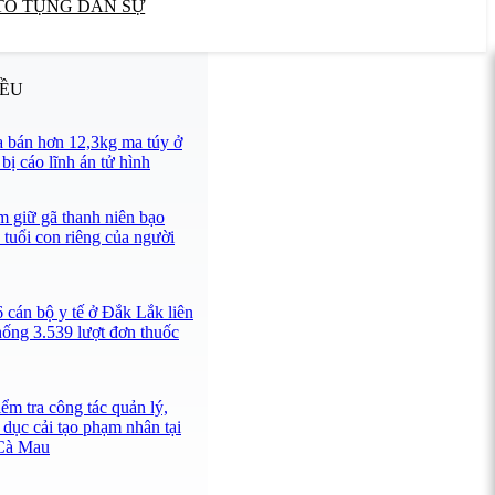
TỐ TỤNG DÂN SỰ
IỀU
 bán hơn 12,3kg ma túy ở
ị cáo lĩnh án tử hình
 giữ gã thanh niên bạo
 tuổi con riêng của người
 cán bộ y tế ở Đắk Lắk liên
hống 3.539 lượt đơn thuốc
ểm tra công tác quản lý,
 dục cải tạo phạm nhân tại
 Cà Mau