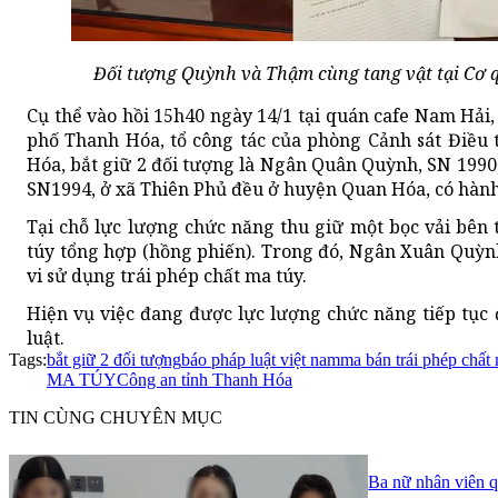
Đối tượng Quỳnh và Thậm cùng tang vật tại Cơ q
Cụ thể vào hồi 15h40 ngày 14/1 tại quán cafe Nam H
phố Thanh Hóa, tổ công tác của phòng Cảnh sát Điều 
Hóa, bắt giữ 2 đối tượng là Ngân Quân Quỳnh, SN 1990,
SN1994, ở xã Thiên Phủ đều ở huyện Quan Hóa, có hành
Tại chỗ lực lượng chức năng thu giữ một bọc vải bên 
túy tổng hợp (hồng phiến). Trong đó, Ngân Xuân Quỳnh 
vi sử dụng trái phép chất ma túy.
Hiện vụ việc đang được lực lượng chức năng tiếp tục 
luật.
Tags:
bắt giữ 2 đối tượng
báo pháp luật việt nam
ma bán trái phép chất
MA TÚY
Công an tỉnh Thanh Hóa
TIN CÙNG CHUYÊN MỤC
Ba nữ nhân viên q