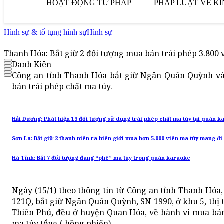
HOẠT ĐỘNG TƯ PHÁP
PHÁP LUẬT VỀ KI
Hình sự & tố tụng hình sự
Hình sự
Thanh Hóa: Bắt giữ 2 đối tượng mua bán trái phép 3.800 
Danh Kiên
Công an tỉnh Thanh Hóa bắt giữ Ngân Quân Quỳnh và
bán trái phép chất ma túy.
Hải Dương: Phát hiện 13 đối tượng sử dụng trái phép chất ma túy tại quán 
Sơn La: Bắt giữ 2 thanh niên ra biên giới mua hơn 5.000 viên ma túy mang đi
Hà Tĩnh: Bắt 7 đối tượng đang “phê” ma túy trong quán karaoke
Ngày (15/1) theo thông tin từ Công an tỉnh Thanh Hóa
121Q, bắt giữ Ngân Quân Quỳnh, SN 1990, ở khu 5, thị
Thiên Phủ, đều ở huyện Quan Hóa, về hành vi mua bán 
ma túy tổng ( hồng phiến).