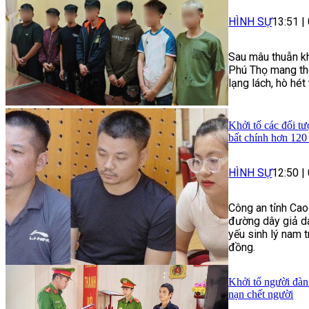
HÌNH SỰ
13:51
|
Sau mâu thuẫn kh
Phú Thọ mang the
lạng lách, hò hé
Khởi tố các đối tư
bất chính hơn 120
HÌNH SỰ
12:50
|
Công an tỉnh Cao
đường dây giả da
yếu sinh lý nam t
đồng.
Khởi tố người đàn
nạn chết người