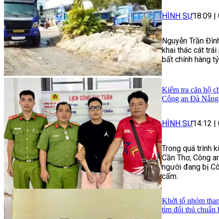
HÌNH SỰ
18:09
|
Nguyễn Trần Đình
khai thác cát trái
bất chính hàng t
Kiểm tra căn hộ ch
Công an Đà Nẵng 
HÌNH SỰ
14:12
|
Trong quá trình 
Cần Thơ, Công an
người đang bị Cô
cấm.
Khởi tố nhóm than
tìm đối thủ chuẩn 