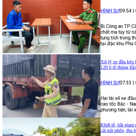
HÌNH SỰ
09:54
|
Bị Công an TP Cầ
chất ma túy từ n
tung tích trong t
tại đặc khu Phú 
Xử lý xe đầu kéo 
120 ô tô thủng lốp
HÌNH SỰ
07:33
|
Hai tài xế xe đầ
cao tốc Bắc - Na
phương tiện, tài 
Khởi tố, bắt giam
cát trái phép, thu 