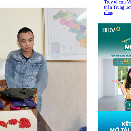
Truy tố cựu V
thần Trung ươ
đồng