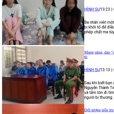
HÌNH SỰ
13:23
|
Ba nhân viên một
bị khởi tố để điề
phép chất ma túy
Mang súng, dao "đ
tù
HÌNH SỰ
13:13
|
Sau khi biết bạn
Nguyễn Thành Tiế
và tấm tôn đi tì
người bị thương.
Đối tượng trốn tru