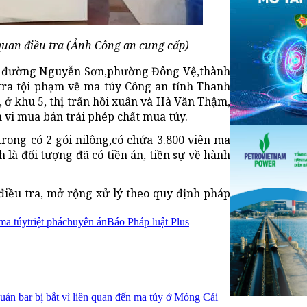
uan điều tra (Ảnh Công an cung cấp)
ải, đường Nguyễn Sơn,phường Đông Vệ,thành
tra tội phạm về ma túy Công an tỉnh Thanh
 ở khu 5, thị trấn hồi xuân và Hà Văn Thậm,
 vi mua bán trái phép chất mua túy.
trong có 2 gói nilông,có chứa 3.800 viên ma
là đối tượng đã có tiền án, tiền sự về hành
điều tra, mở rộng xử lý theo quy định pháp
 ma túy
triệt phá
chuyên án
Báo Pháp luật Plus
uán bar bị bắt vì liên quan đến ma túy ở Móng Cái