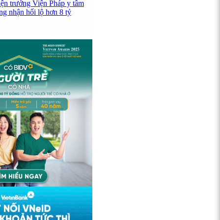
iện trưởng Viện Pháp y tâm
ng nhận hối lộ hơn 8 tỷ