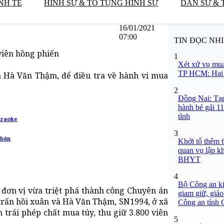
NH TẾ
HÌNH SỰ & TỐ TỤNG HÌNH SỰ
DÂN SỰ & 
16/01/2021
07:00
TIN ĐỌC NH
viên hồng phiến
1
Xét xử vụ mua
TP HCM: Hai b
 Hà Văn Thậm, để điều tra về hành vi mua
2
Đồng Nai: Tạm
hành bé gái 11
tình
karaoke
3
 bán
Khởi tố thêm 6
quan vụ lập k
BHYT
4
Bộ Công an ki
, đơn vị vừa triệt phá thành công Chuyên án
giam giữ, giáo
 trấn hồi xuân và Hà Văn Thậm, SN1994, ở xã
Công an tỉnh
trái phép chất mua túy, thu giữ 3.800 viên
5