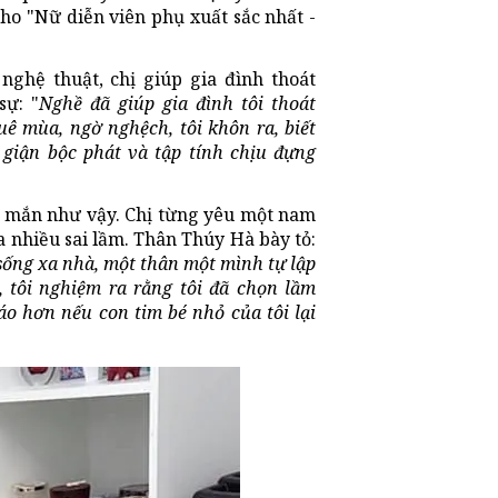
ho "Nữ diễn viên phụ xuất sắc nhất -
ghệ thuật, chị giúp gia đình thoát
sự: "
Nghề đã giúp gia đình tôi thoát
uê mùa, ngờ nghệch, tôi khôn ra, biết
giận bộc phát và tập tính chịu đựng
 mắn như vậy. Chị từng yêu một nam
a nhiều sai lầm. Thân Thúy Hà bày tỏ:
sống xa nhà, một thân một mình tự lập
, tôi nghiệm ra rằng tôi đã chọn lầm
áo hơn nếu con tim bé nhỏ của tôi lại