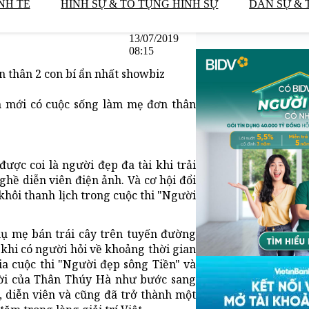
NH TẾ
HÌNH SỰ & TỐ TỤNG HÌNH SỰ
DÂN SỰ & 
13/07/2019
08:15
 thân 2 con bí ẩn nhất showbiz
n mới có cuộc sống làm mẹ đơn thân
ược coi là người đẹp đa tài khi trải
hề diễn viên điện ảnh. Và cơ hội đổi
khôi thanh lịch trong cuộc thi "Người
hụ mẹ bán trái cây trên tuyến đường
 khi có người hỏi về khoảng thời gian
ia cuộc thi "Người đẹp sông Tiền" và
đời của Thân Thúy Hà như bước sang
 diễn viên và cũng đã trở thành một