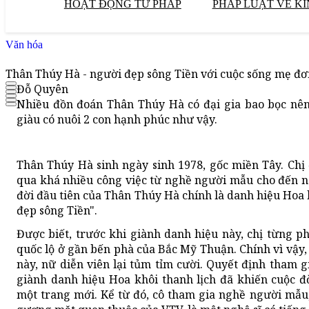
HOẠT ĐỘNG TƯ PHÁP
PHÁP LUẬT VỀ KI
Văn hóa
Thân Thúy Hà - người đẹp sông Tiền với cuộc sống mẹ đơn
Đỗ Quyên
Nhiều đồn đoán Thân Thúy Hà có đại gia bao bọc nê
giàu có nuôi 2 con hạnh phúc như vậy.
Thân Thúy Hà sinh ngày sinh 1978, gốc miền Tây. Chị đ
qua khá nhiều công việc từ nghề người mẫu cho đến ng
đời đầu tiên của Thân Thúy Hà chính là danh hiệu Hoa 
đẹp sông Tiền".
Được biết, trước khi giành danh hiệu này, chị từng p
quốc lộ ở gần bến phà của Bắc Mỹ Thuận. Chính vì vậy,
này, nữ diễn viên lại tủm tỉm cười. Quyết định tham g
giành danh hiệu Hoa khôi thanh lịch đã khiến cuộc 
một trang mới. Kể từ đó, cô tham gia nghề người mẫu,