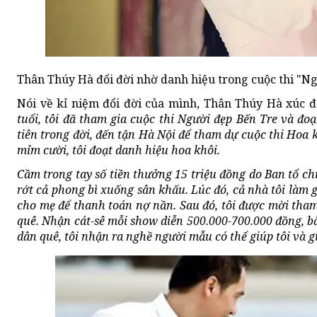
Thân Thúy Hà đổi đời nhờ danh hiệu trong cuộc thi "Ng
Nói về kỉ niệm đổi đời của mình, Thân Thúy Hà xúc độ
tuổi, tôi đã tham gia cuộc thi Người đẹp Bến Tre và đoạ
tiên trong đời, đến tận Hà Nội để tham dự cuộc thi Hoa 
mỉm cười, tôi đoạt danh hiệu hoa khôi.
Cầm trong tay số tiền thưởng 15 triệu đồng do Ban tổ ch
rớt cả phong bì xuống sân khấu. Lúc đó, cả nhà tôi làm gì
cho mẹ để thanh toán nợ nần. Sau đó, tôi được mời tham
quê. Nhận cát-sê mỗi show diễn 500.000-700.000 đồng, 
dân quê, tôi nhận ra nghề người mẫu có thể giúp tôi và 