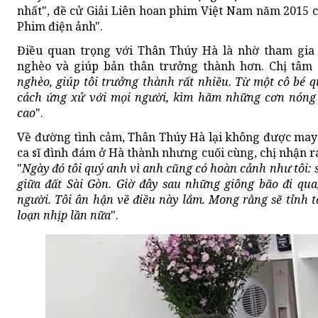
nhất", đề cử Giải Liên hoan phim Việt Nam năm 2015 c
Phim điện ảnh".
Điều quan trọng với Thân Thúy Hà là nhờ tham gia n
nghèo và giúp bản thân trưởng thành hơn. Chị tâm 
nghèo, giúp tôi trưởng thành rất nhiều. Từ một cô bé q
cách ứng xử với mọi người, kìm hãm những cơn nóng 
cao
".
Về đường tình cảm, Thân Thúy Hà lại không được may
ca sĩ đình đám ở Hà thành nhưng cuối cùng, chị nhận r
"
Ngày đó tôi quý anh vì anh cũng có hoàn cảnh như tôi: 
giữa đất Sài Gòn. Giờ đây sau những giông bão đi qua
người. Tôi ân hận về điều này lắm. Mong rằng sẽ tỉnh t
loạn nhịp lần nữa
".