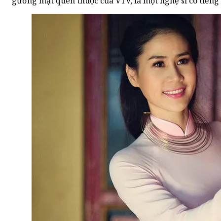
gương mặt quen thuộc của VTV, là một nghệ sĩ có tiếng t