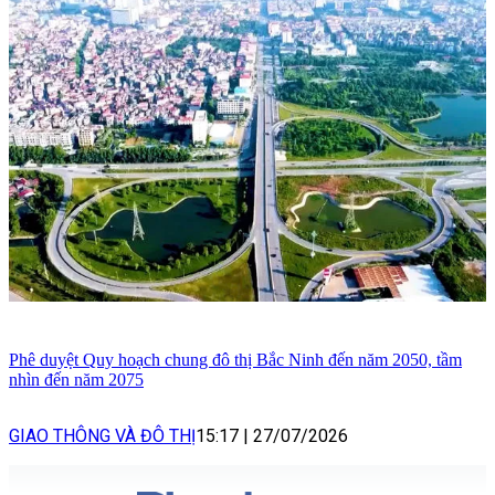
Phê duyệt Quy hoạch chung đô thị Bắc Ninh đến năm 2050, tầm
nhìn đến năm 2075
GIAO THÔNG VÀ ĐÔ THỊ
15:17
|
27/07/2026