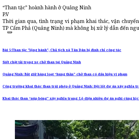
“Than tặc” hoành hành ở Quảng Ninh
P.V
Thời gian qua, tình trạng vi phạm khai thác, vận chuyển
TP Cẩm Phả (Quảng Ninh) mà không bị xử lý dẫn đến nguy
Bài 5:Than tặc "lộng hành", Chủ tịch xã Tân Dân bị đình chỉ công tác
Siết chặt tải trọng xe chở than tại Quảng Ninh
Quảng Ninh: Bắt giữ hàng loạt “hung thần” chở than có dấu hiệu vi phạm
Công trường khai thác than trái phép ở Quảng Ninh: Đội lốt dự án xây nghĩa t
Khai thác than “núp bóng” xây nghĩa trang: Lộ diện nhiều dự án nghi cùng kị