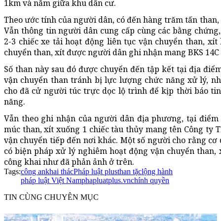
1km và nằm giữa khu dân cư.
Theo ước tính của người dân, có đến hàng trăm tấn than, x
Vẫn thông tin người dân cung cấp cùng các bằng chứng, 
2-3 chiếc xe tải hoạt động liên tục vận chuyển than, xí
chuyển than, xít được người dân ghi nhận mang BKS 14C –
Số than này sau đó được chuyển đến tập kết tại địa điể
vận chuyển than tránh bị lực lượng chức năng xử lý, n
cho đã cử người túc trực dọc lộ trình để kịp thời báo t
năng.
Vẫn theo ghi nhận của người dân địa phương, tại điểm
múc than, xít xuống 1 chiếc tàu thủy mang tên Công ty 
vận chuyển tiếp đến nơi khác. Một số người cho rằng cơ
có biện pháp xử lý nghiêm hoạt động vận chuyển than, x
công khai như đã phản ảnh ở trên.
Tags:
công an
khai thác
Pháp luật plus
than tặc
lộng hành
pháp luật Việt Nam
phapluatplus.vn
chính quyền
TIN CÙNG CHUYÊN MỤC