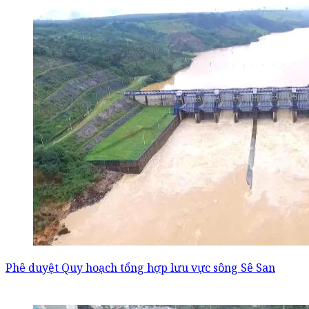
Phê duyệt Quy hoạch tổng hợp lưu vực sông Sê San