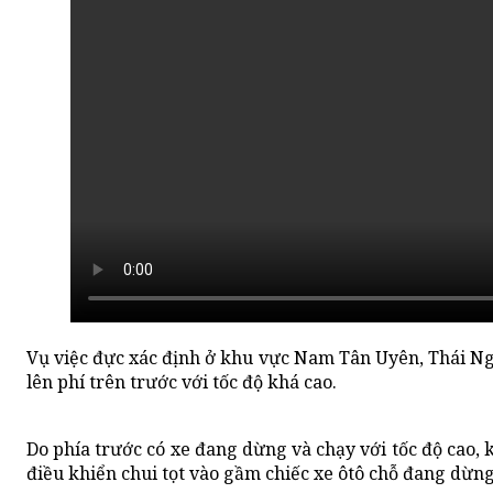
Vụ việc đực xác định ở khu vực Nam Tân Uyên, Thái Ngu
lên phí trên trước với tốc độ khá cao.
Do phía trước có xe đang dừng và chạy với tốc độ cao,
điều khiển chui tọt vào gầm chiếc xe ôtô chỗ đang dừng