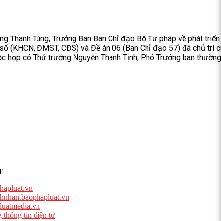
g Thanh Tùng, Trưởng Ban Ban Chỉ đạo Bộ Tư pháp về phát triển
 số (KHCN, ĐMST, CĐS) và Đề án 06 (Ban Chỉ đạo 57) đã chủ trì 
uộc họp có Thứ trưởng Nguyễn Thanh Tịnh, Phó Trưởng ban thường
T
hapluat.vn
hnhan.baophapluat.vn
luatmedia.vn
 thông tin điện tử