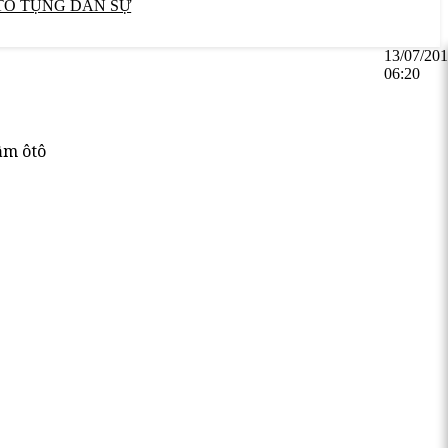
TỐ TỤNG DÂN SỰ
13/07/20
06:20
ầm ôtô