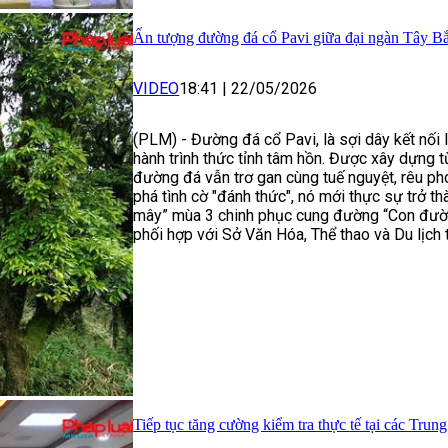
Ấn tượng đường đá cổ Pavi giữa đại ngàn Tây B
VIDEO
18:41
|
22/05/2026
(PLM) - Đường đá cổ Pavi, là sợi dây kết nối l
hành trình thức tỉnh tâm hồn. Được xây dựng 
đường đá vẫn trơ gan cùng tuế nguyệt, rêu ph
phá tình cờ "đánh thức", nó mới thực sự trở th
mây” mùa 3 chinh phục cung đường “Con đườn
phối hợp với Sở Văn Hóa, Thể thao và Du lịch
Tiếp tục tăng cường kiểm tra thực tế tại các Tru