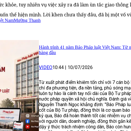
 khỏe, tuy nhiên vụ việc xảy ra đã làm ùn tắc giao thông 
uốn thể hiện mình. Lời khen chưa thấy đâu, đã bị một vố v
iệt Nam
Mường Thanh
Hành trình 41 năm Báo Pháp luật Việt Nam: Từ nền t
hàng đầu
VIDEO
10:44
|
10/07/2026
Từ xuất phát điểm khiêm tốn chỉ với 7 cán bộ
chí đa phương tiện, đa nền tảng, phủ sóng 
luôn tự hào là cánh tay nối dài của Bộ Tư phá
nước pháp quyền xã hội chủ nghĩa. Đánh giá v
Nguyễn Thanh Ngọc khẳng định: "Báo Pháp luậ
cốt của Bộ Tư pháp, đồng thời là cơ quan báo 
kỷ qua, Báo đã hoàn thành tốt các nhiệm vụ ch
với người dân, doanh nghiệp, đồng thời gắn kế
dậy ý thức trách nhiệm công dân, Báo còn hun đ