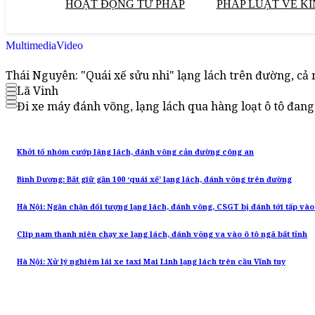
HOẠT ĐỘNG TƯ PHÁP
PHÁP LUẬT VỀ KI
Multimedia
Video
Thái Nguyên: "Quái xế sửu nhi" lạng lách trên đường, cả
Lã Vinh
Đi xe máy đánh võng, lạng lách qua hàng loạt ô tô đan
Khởi tố nhóm cướp lãng lách, đánh võng cản đường công an
Bình Dương: Bắt giữ gần 100 ‘quái xế’ lạng lách, đánh võng trên đường
Hà Nội: Ngăn chặn đối tượng lạng lách, đánh võng, CSGT bị đánh tới tấp vào
Clip nam thanh niên chạy xe lạng lách, đánh võng va vào ô tô ngã bất tỉnh
Hà Nội: Xử lý nghiêm lái xe taxi Mai Linh lạng lách trên cầu Vĩnh tuy