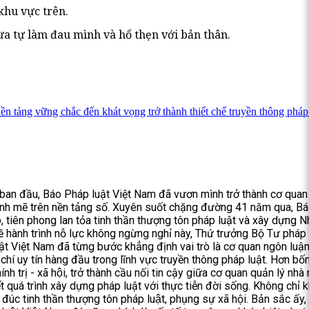
khu vực trên.
ừa tự làm đau mình và hổ thẹn với bản thân.
ảng vững chắc đến khát vọng trở thành thiết chế truyền thông pháp 
 ban đầu, Báo Pháp luật Việt Nam đã vươn mình trở thành cơ quan
mạnh mẽ trên nền tảng số. Xuyên suốt chặng đường 41 năm qua, B
p, tiên phong lan tỏa tinh thần thượng tôn pháp luật và xây dựng N
ề hành trình nỗ lực không ngừng nghỉ này, Thứ trưởng Bộ Tư pháp
t Việt Nam đã từng bước khẳng định vai trò là cơ quan ngôn luậ
chí uy tín hàng đầu trong lĩnh vực truyền thông pháp luật. Hơn bố
ính trị - xã hội, trở thành cầu nối tin cậy giữa cơ quan quản lý nh
t quá trình xây dựng pháp luật với thực tiễn đời sống. Không chỉ k
úc tinh thần thượng tôn pháp luật, phụng sự xã hội. Bản sắc ấy