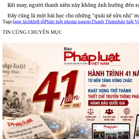
Rất may, người thanh niên này không ảnh hưởng đến sức
Đây cũng là một bài học cho những "quái xế sửu nhi" m
Tags:
lạng lách
khởi tố
Pháp luật plus
tai nạn
oto
Thanh Thản
pháp luật V
TIN CÙNG CHUYÊN MỤC