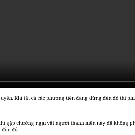
yên. Khi tất cả các phương tiên đang dừng đèn đỏ thì phí
 khi gặp chướng ngại vật người thanh niên này đã không p
 đèn đỏ.