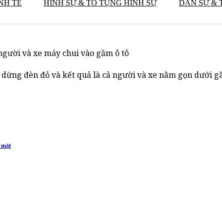
NH TẾ
HÌNH SỰ & TỐ TỤNG HÌNH SỰ
DÂN SỰ & 
 người và xe máy chui vào gầm ô tô
g dừng đèn đỏ và kết quả là cả người và xe nằm gọn dưới g
 mặt