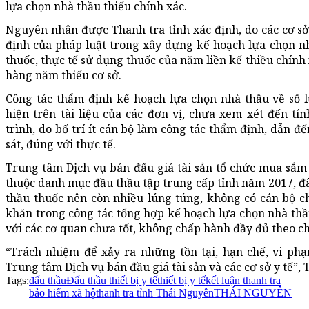
lựa chọn nhà thầu thiếu chính xác.
Nguyên nhân được Thanh tra tỉnh xác định, do các cơ sở
định của pháp luật trong xây dựng kế hoạch lựa chọn n
thuốc, thực tế sử dụng thuốc của năm liền kế thiều chính
hàng năm thiếu cơ sở.
Công tác thẩm định kế hoạch lựa chọn nhà thầu về số 
hiện trên tài liệu của các đơn vị, chưa xem xét đến tín
trình, do bố trí ít cán bộ làm công tác thẩm định, dẫn 
sát, đúng với thực tế.
Trung tâm Dịch vụ bán đấu giá tài sản tổ chức mua sắm
thuộc danh mục đầu thầu tập trung cấp tỉnh năm 2017, đâ
thầu thuốc nên còn nhiều lúng túng, không có cán bộ 
khăn trong công tác tổng hợp kế hoạch lựa chọn nhà thầu
với các cơ quan chưa tốt, không chấp hành đầy đủ theo c
“Trách nhiệm để xảy ra những tồn tại, hạn chế, vi phạ
Trung tâm Dịch vụ bán đầu giá tài sản và các cơ sở y tế”, 
Tags:
đấu thầu
Đấu thầu thiết bị y tế
thiết bị y tế
kết luận thanh tra
bảo hiểm xã hộ
thanh tra tỉnh Thái Nguyên
THÁI NGUYÊN