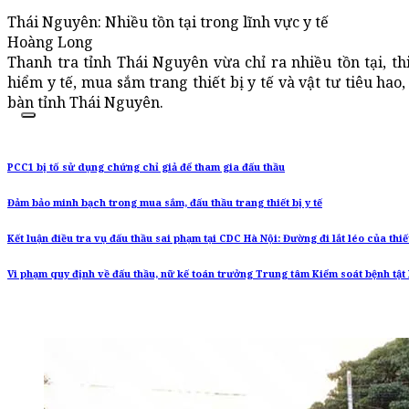
Thái Nguyên: Nhiều tồn tại trong lĩnh vực y tế
Hoàng Long
Thanh tra tỉnh Thái Nguyên vừa chỉ ra nhiều tồn tại, th
hiểm y tế, mua sắm trang thiết bị y tế và vật tư tiêu hao
bàn tỉnh Thái Nguyên.
PCC1 bị tố sử dụng chứng chỉ giả để tham gia đấu thầu
Đảm bảo minh bạch trong mua sắm, đấu thầu trang thiết bị y tế
Kết luận điều tra vụ đấu thầu sai phạm tại CDC Hà Nội: Đường đi lắt léo của thiết 
Vi phạm quy định về đấu thầu, nữ kế toán trưởng Trung tâm Kiểm soát bệnh tật H