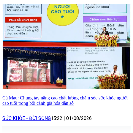
Cà Mau: Chung tay nâng cao chất lượng chăm sóc sức khỏe người
cao tuổi trong bối cảnh già hóa dân số
SỨC KHỎE - ĐỜI SỐNG
15:22
|
01/08/2026