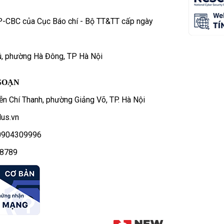
P-CBC của Cục Báo chí - Bộ TT&TT cấp ngày
ú, phường Hà Đông, TP Hà Nội
SOẠN
n Chí Thanh, phường Giảng Võ, TP. Hà Nội
us.vn
- 0904309996
78789