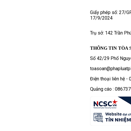
Giấy phép số: 27/G
17/9/2024
Trụ sở: 142 Trần Ph
THÔNG TIN TÒA 
Số 42/29 Phố Nguyễ
toasoan@phapluatpl
Điện thoại liên hệ 
Quảng cáo : 08673