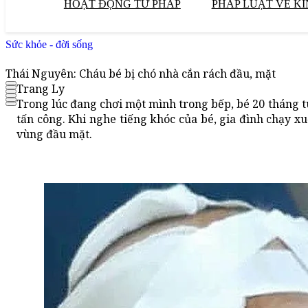
HOẠT ĐỘNG TƯ PHÁP
PHÁP LUẬT VỀ KI
Sức khỏe - đời sống
Thái Nguyên: Cháu bé bị chó nhà cắn rách đầu, mặt
Trang Ly
Trong lúc đang chơi một mình trong bếp, bé 20 tháng t
tấn công. Khi nghe tiếng khóc của bé, gia đình chạy x
vùng đầu mặt.