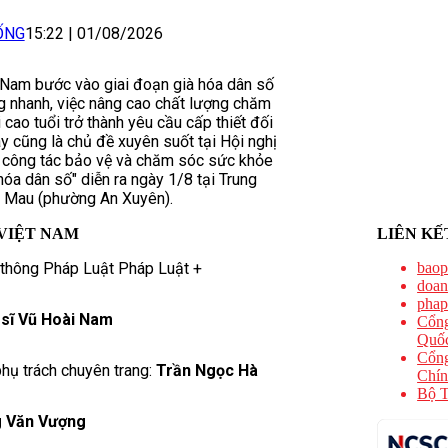
ỐNG
15:22
|
01/08/2026
 Nam bước vào giai đoạn già hóa dân số
g nhanh, việc nâng cao chất lượng chăm
cao tuổi trở thành yêu cầu cấp thiết đối
ây cũng là chủ đề xuyên suốt tại Hội nghị
 công tác bảo vệ và chăm sóc sức khỏe
hóa dân số" diễn ra ngày 1/8 tại Trung
à Mau (phường An Xuyên).
VIỆT NAM
LIÊN KẾ
 thông Pháp Luật Pháp Luật +
baop
doan
phap
 sĩ Vũ Hoài Nam
Cổng
Quốc
Cổng
hụ trách chuyên trang:
Trần Ngọc Hà
Chín
Bộ T
 Văn Vượng