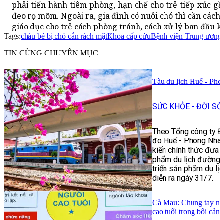
phải tiến hành tiêm phòng, hạn chế cho trẻ tiếp xúc 
đeo rọ mõm. Ngoài ra, gia đình có nuôi chó thì cần cách
giáo dục cho trẻ cách phòng tránh, cách xử lý ban đầu k
Tags:
cháu bé bị chó cắn rách mặt
Khoa cấp cứu
Bệnh viện Trung ươn
TIN CÙNG CHUYÊN MỤC
Tàu du lịch Huế - Ph
SỨC KHỎE - ĐỜI S
Theo Tổng công ty Đ
đô Huế - Phong Nha:
kiến chính thức đưa
phẩm du lịch đường 
triển sản phẩm du 
diễn ra ngày 31/7.
Cà Mau: Chung tay n
cao tuổi trong bối cả