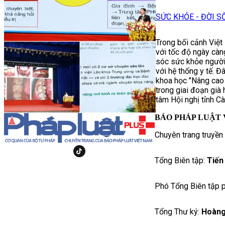
SỨC KHỎE - ĐỜI S
Trong bối cảnh Việt
với tốc độ ngày càn
sóc sức khỏe người 
với hệ thống y tế. Đ
khoa học "Nâng cao
trong giai đoạn già 
tâm Hội nghị tỉnh C
BÁO PHÁP LUẬT 
Chuyên trang truyền
Tổng Biên tập:
Tiến
Phó Tổng Biên tập p
Tổng Thư ký:
Hoàng