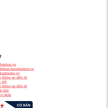
T
hapluat.vn
hnhan.baophapluat.vn
luatmedia.vn
 thông tin điện tử
 hội
 thông tin điện tử
h phủ
ư pháp