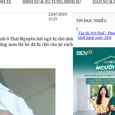
NH TẾ
HÌNH SỰ & TỐ TỤNG HÌNH SỰ
DÂN SỰ & 
23/07/2019
11:25
TIN ĐỌC NHIỀU
1
Tàu du lịch Huế - Pho
khởi hành ngày 28/8
uổi ở Thái Nguyên bất ngờ bị chó nhà
uống xem thì bé đã bị chó cắn xé rách