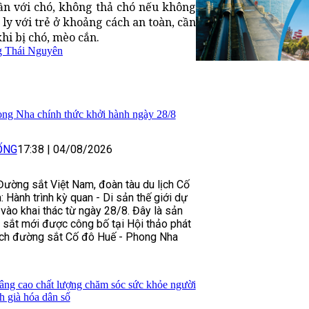
gần với chó, không thả chó nếu không
 ly với trẻ ở khoảng cách an toàn, cần
hi bị chó, mèo cắn.
g Thái Nguyên
ong Nha chính thức khởi hành ngày 28/8
ỐNG
17:38
|
04/08/2026
ường sắt Việt Nam, đoàn tàu du lịch Cố
 Hành trình kỳ quan - Di sản thế giới dự
 vào khai thác từ ngày 28/8. Đây là sản
sắt mới được công bố tại Hội thảo phát
lịch đường sắt Cố đô Huế - Phong Nha
âng cao chất lượng chăm sóc sức khỏe người
nh già hóa dân số