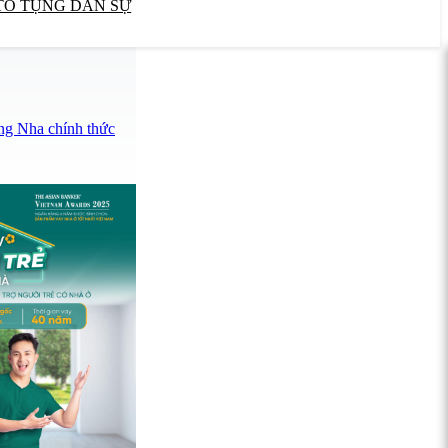
TỐ TỤNG DÂN SỰ
ng Nha chính thức