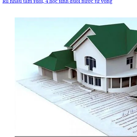
Rủ nhau tắm suối, 4 học sinh đuối nước tử vong