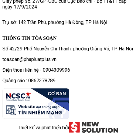
Giấy phép số: 27/GP-CBC của Cục Báo chí - Bộ TT&TT cấp
ngày 17/9/2024
Trụ sở: 142 Trần Phú, phường Hà Đông, TP Hà Nội
THÔNG TIN TÒA SOẠN
Số 42/29 Phố Nguyễn Chí Thanh, phường Giảng Võ, TP. Hà Nội
toasoan@phapluatplus.vn
Điện thoại liên hệ - 0904309996
Quảng cáo : 0867378789
Thiết kế và phát triển bởi