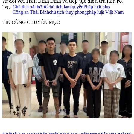
sự đối với Trần Đình Dinh và tiếp tục điều tra làm rõ.
Tags:
Chủ tịch xã
khởi tố
chủ tịch lạm quyền
Pháp luật plus
Công an Thái Bình
chủ tịch thuỵ phong
pháp luật Việt Nam
TIN CÙNG CHUYÊN MỤC