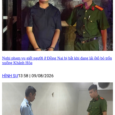
Nghi phạm vụ giết người ở Đồng Nai bị bắt khi đang lái ôtô bỏ trốn
xuống Khánh Hòa
HÌNH SỰ
13:58
|
09/08/2026