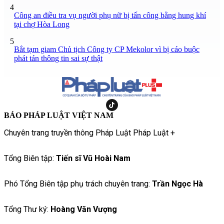
4
Công an điều tra vụ người phụ nữ bị tấn công bằng hung khí
tại chợ Hòa Long
5
Bắt tạm giam Chủ tịch Công ty CP Mekolor vì bị cáo buộc
phát tán thông tin sai sự thật
BÁO PHÁP LUẬT VIỆT NAM
Chuyên trang truyền thông Pháp Luật Pháp Luật +
Tổng Biên tập:
Tiến sĩ Vũ Hoài Nam
Phó Tổng Biên tập phụ trách chuyên trang:
Trần Ngọc Hà
Tổng Thư ký:
Hoàng Văn Vượng