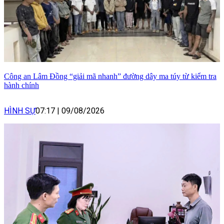
Công an Lâm Đồng “giải mã nhanh” đường dây ma túy từ kiểm tra
hành chính
HÌNH SỰ
07:17
|
09/08/2026