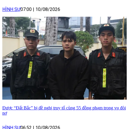
HÌNH SỰ
07:00
|
10/08/2026
Được “Đất Bắc” bị đề nghị truy tố cùng 55 đồng phạm trong vụ đòi
nợ
HÌNH SỰ
06:52
|
10/08/2026