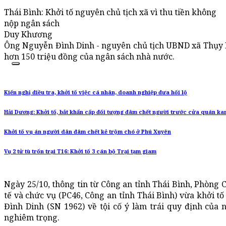
Thái Bình: Khởi tố nguyên chủ tịch xã vì thu tiền không
nộp ngân sách
Duy Khương
Ông Nguyễn Đình Dinh - nguyên chủ tịch UBND xã Thụy Pho
hơn 150 triệu đồng của ngân sách nhà nước.
Kiến nghị điều tra, khởi tố việc cá nhân, doanh nghiệp đưa hối lộ
Hải Dương: Khởi tố, bắt khẩn cấp đối tượng đâm chết người trước cửa quán k
Khởi tố vụ án người dân đâm chết kẻ trộm chó ở Phú Xuyên
Vụ 2 tử tù trốn trại T16: Khởi tố 3 cán bộ Trại tạm giam
Ngày 25/10, thông tin từ Công an tỉnh Thái Bình, Phòng C
tế và chức vụ (PC46, Công an tỉnh Thái Bình) vừa khởi tố 
Đình Dinh (SN 1962) v
ề tội cố ý làm trái quy định của
nghiêm trọng.