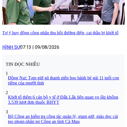
Tự ý huy động công nhân thu hồi đường điện, cai thầu bị khởi tố
HÌNH SỰ
07:13
|
09/08/2026
TIN ĐỌC NHIỀU
1
Đồng Nai: Tạm giữ gã thanh niên bạo hành bé gái 11 tuổi con
riêng của người tình
2
Khởi tố thêm 6 cán bộ y tế ở Đắk Lắk liên quan vụ lập khống
3.539 lượt đơn thuốc BHYT
3
Bộ Công an kiểm tra công tác quản lý, giam giữ, giáo dục cải
tạo phạm nhân tại Công an tỉnh Cà Mau