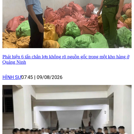
Phát hiện 6 tấn chân lợn không rõ nguồn gốc trong một kho hàng ở
Quảng Ninh
HÌNH SỰ
07:45
|
09/08/2026