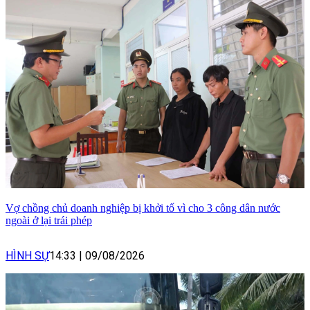
Vợ chồng chủ doanh nghiệp bị khởi tố vì cho 3 công dân nước
ngoài ở lại trái phép
HÌNH SỰ
14:33
|
09/08/2026