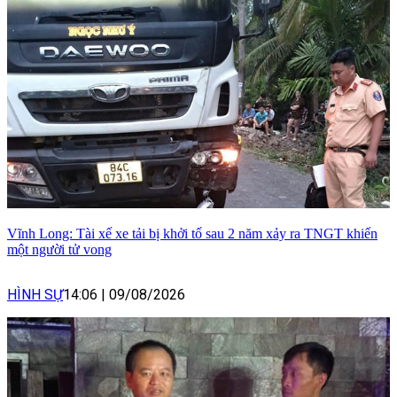
Vĩnh Long: Tài xế xe tải bị khởi tố sau 2 năm xảy ra TNGT khiến
một người tử vong
HÌNH SỰ
14:06
|
09/08/2026