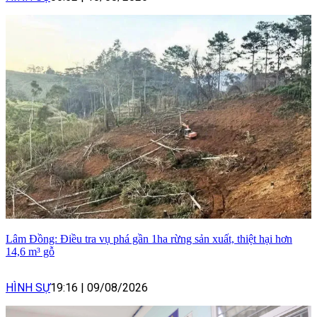
Lâm Đồng: Điều tra vụ phá gần 1ha rừng sản xuất, thiệt hại hơn
14,6 m³ gỗ
HÌNH SỰ
19:16
|
09/08/2026