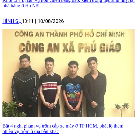
Khởi tố 7 bị can vụ hỗn chiến bằng dao, kiếm trong tiệc sinh nhật tại
nhà hàng ở Hà Nội
HÌNH SỰ
13:11
|
10/08/2026
Bắt 4 nghi phạm vụ trộm cắp xe máy ở TP HCM, phát lộ thêm
nhiều vụ trộm ở địa bàn khác