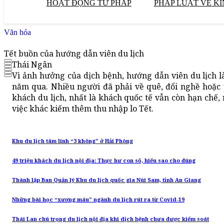
HOẠT ĐỘNG TƯ PHÁP
PHÁP LUẬT VỀ KI
Văn hóa
Tết buồn của hướng dẫn viên du lịch
Thái Ngân
Vì ảnh hưởng của dịch bệnh, hướng dẫn viên du lịch 
năm qua. Nhiều người đã phải về quê, đổi nghề hoặc 
khách du lịch, nhất là khách quốc tế vẫn còn hạn chế,
việc khác kiếm thêm thu nhập lo Tết.
Khu du lịch tâm linh “3 không” ở Hải Phòng
49 triệu khách du lịch nội địa: Thực hư con số, hiểu sao cho đúng
Thành lập Ban Quản lý Khu du lịch quốc gia Núi Sam, tỉnh An Giang
Những bài học “xương máu” ngành du lịch rút ra từ Covid-19
Thái Lan chú trọng du lịch nội địa khi dịch bệnh chưa được kiểm soát