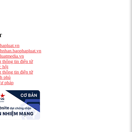
T
hapluat.vn
hnhan.baophapluat.vn
luatmedia.vn
 thông tin điện tử
 hội
 thông tin điện tử
h phủ
ư pháp