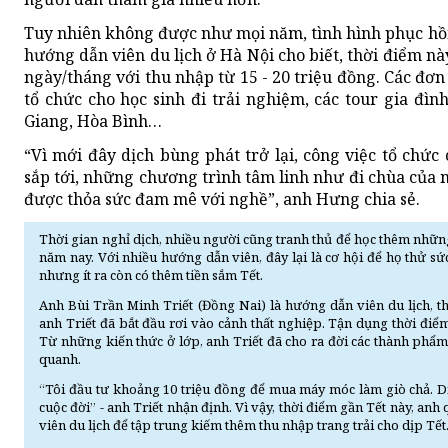
Tuy nhiên không được như mọi năm, tình hình phục hồ
hướng dẫn viên du lịch ở Hà Nội cho biết, thời điểm nà
ngày/tháng với thu nhập từ 15 - 20 triệu đồng. Các đơ
tổ chức cho học sinh đi trải nghiệm, các tour gia đì
Giang, Hòa Bình…
“Vì mới đây dịch bùng phát trở lại, công việc tổ chức
sắp tới, những chương trình tâm linh như đi chùa của ng
được thỏa sức đam mê với nghề”, anh Hưng chia sẻ.
Thời gian nghỉ dịch, nhiều người cũng tranh thủ để học thêm nhữ
năm nay. Với nhiều hướng dẫn viên, đây lại là cơ hội để họ thử sứ
nhưng ít ra còn có thêm tiền sắm Tết.
Anh Bùi Trần Minh Triết (Đồng Nai) là hướng dẫn viên du lịch, t
anh Triết đã bắt đầu rơi vào cảnh thất nghiệp. Tận dụng thời điể
Từ những kiến thức ở lớp, anh Triết đã cho ra đời các thành ph
quanh.
“Tôi đầu tư khoảng 10 triệu đồng để mua máy móc làm giò chả. Dị
cuộc đời” - anh Triết nhận định. Vì vậy, thời điểm gần Tết này, an
viên du lịch để tập trung kiếm thêm thu nhập trang trải cho dịp Tết