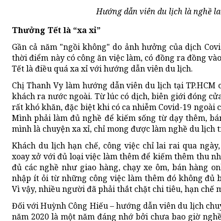
Hướng dẫn viên du lịch là nghề l
Thưởng Tết là “xa xỉ”
Gần cả năm "ngồi không" do ảnh hưởng của dịch Covid
thời điểm này có công ăn việc làm, có đồng ra đồng v
Tết là điều quá xa xỉ với hướng dẫn viên du lịch.
Chị Thanh Vy làm hướng dẫn viên du lịch tại TP.HCM c
khách ra nước ngoài. Từ lúc có dịch, biên giới đóng cử
rất khó khăn, đặc biệt khi có ca nhiễm Covid-19 ngoài 
Mình phải làm đủ nghề để kiếm sống từ dạy thêm, bá
mình là chuyện xa xỉ, chỉ mong được làm nghề du lịch tr
Khách du lịch hạn chế, công việc chỉ lai rai qua ngà
xoay xở với đủ loại việc làm thêm để kiếm thêm thu n
đủ các nghề như giao hàng, chạy xe ôm, bán hàng on
nhập ít ỏi từ những công việc làm thêm đó không đủ
Vì vậy, nhiều người đã phải thắt chặt chi tiêu, hạn chế
Đối với Huỳnh Công Hiếu – hướng dẫn viên du lịch chu
năm 2020 là một năm đáng nhớ bởi chưa bao giờ nghề