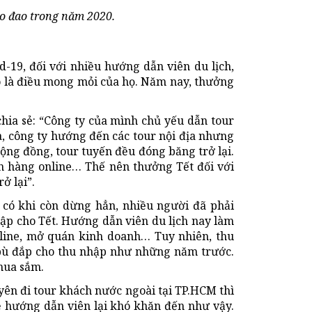
ao đao trong năm 2020.
-19, đối với nhiều hướng dẫn viên du lịch,
ào là điều mong mỏi của họ. Năm nay, thưởng
hia sẻ: “Công ty của mình chủ yếu dẫn tour
a, công ty hướng đến các tour nội địa nhưng
cộng đồng, tour tuyến đều đóng băng trở lại.
n hàng online… Thế nên thưởng Tết đối với
ở lại”.
y, có khi còn dừng hẳn, nhiều người đã phải
hập cho Tết. Hướng dẫn viên du lịch nay làm
line, mở quán kinh doanh… Tuy nhiên, thu
 bù đắp cho thu nhập như những năm trước.
 mua sắm.
yên đi tour khách nước ngoài tại TP.HCM thì
 hướng dẫn viên lại khó khăn đến như vậy.