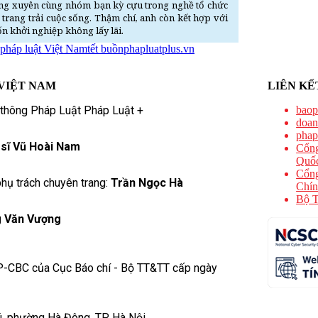
ờng xuyên cùng nhóm bạn kỳ cựu trong nghề tổ chức
rang trải cuộc sống. Thậm chí, anh còn kết hợp với
n khởi nghiệp không lấy lãi.
pháp luật Việt Nam
tết buồn
phapluatplus.vn
VIỆT NAM
LIÊN KẾ
 thông Pháp Luật Pháp Luật +
baop
doan
phap
 sĩ Vũ Hoài Nam
Cổng
Quốc
Cổng
hụ trách chuyên trang:
Trần Ngọc Hà
Chín
Bộ T
 Văn Vượng
P-CBC của Cục Báo chí - Bộ TT&TT cấp ngày
ú, phường Hà Đông, TP Hà Nội