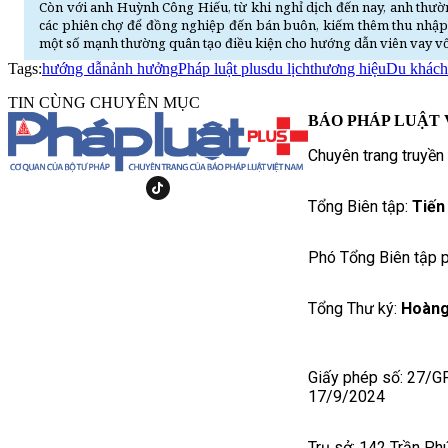
Còn với anh Huỳnh Công Hiếu, từ khi nghỉ dịch đến nay, anh thư
các phiên chợ để đồng nghiệp đến bán buôn, kiếm thêm thu nhập t
một số mạnh thường quân tạo điều kiện cho hướng dẫn viên vay vố
Tags:
hướng dẫn
ảnh hưởng
Pháp luật plus
du lịch
thương hiệu
Du khách
TIN CÙNG CHUYÊN MỤC
BÁO PHÁP LUẬT 
Chuyên trang truyền
Tổng Biên tập:
Tiến
Phó Tổng Biên tập p
Tổng Thư ký:
Hoàng
Giấy phép số: 27/G
17/9/2024
Trụ sở: 142 Trần Ph