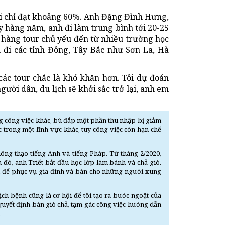
i chỉ đạt khoảng 60%. Anh Đặng Đình Hưng,
y hàng năm, anh đi làm trung bình tới 20-25
n hàng tour chủ yếu đến từ nhiều trường học
nh đi các tỉnh Đông, Tây Bắc như Sơn La, Hà
 các tour chắc là khó khăn hơn. Tôi dự đoán
ười dân, du lịch sẽ khởi sắc trở lại, anh em
ng công việc khác, bù đắp một phần thu nhập bị giảm
c trong một lĩnh vực khác, tuy công việc còn hạn chế
hông thạo tiếng Anh và tiếng Pháp. Từ tháng 2/2020,
m đó, anh Triết bắt đầu học lớp làm bánh và chả giò.
ẩm để phục vụ gia đình và bán cho những người xung
ch bệnh cũng là cơ hội để tôi tạo ra bước ngoặt của
h quyết định bán giò chả, tạm gác công việc hướng dẫn
.