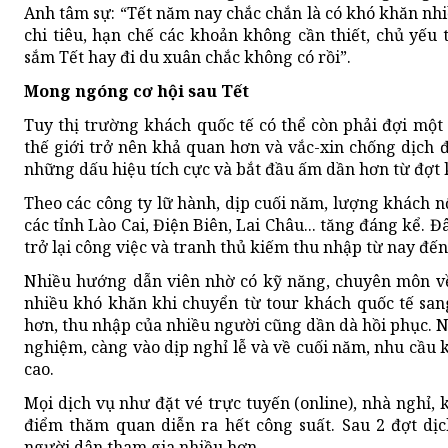
Anh tâm sự: “Tết năm nay chắc chắn là có khó khăn nhiề
chi tiêu, hạn chế các khoản không cần thiết, chủ yế
sắm Tết hay đi du xuân chắc không có rồi”.
Mong ngóng cơ hội sau Tết
Tuy thị trường khách quốc tế có thể còn phải đợi một 
thế giới trở nên khả quan hơn và vắc-xin chống dịch đạ
những dấu hiệu tích cực và bắt đầu ấm dần hơn từ đợt k
Theo các công ty lữ hành, dịp cuối năm, lượng khách nộ
các tỉnh Lào Cai, Điện Biên, Lai Châu... tăng đáng kể. Đ
trở lại công việc và tranh thủ kiếm thu nhập từ nay đế
Nhiều hướng dẫn viên nhờ có kỹ năng, chuyên môn v
nhiều khó khăn khi chuyển từ tour khách quốc tế san
hơn, thu nhập của nhiều người cũng dần dà hồi phục. 
nghiệm, càng vào dịp nghỉ lễ và về cuối năm, nhu cầu k
cao.
Mọi dịch vụ như đặt vé trực tuyến (online), nhà nghỉ
điểm thăm quan diễn ra hết công suất. Sau 2 đợt dịc
người dân tham gia nhiều hơn.