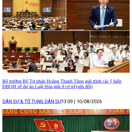
Bộ trưởng Bộ Tư pháp Hoàng Thanh Tùng giải trình các ý kiến
ĐBQH về dự án Luật Hòa giải ở cơ sở (sửa đổi)
DÂN SỰ & TỐ TỤNG DÂN SỰ
13:09
|
10/08/2026