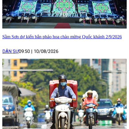
Sầm Sơn dự kiến bắn pháo hoa chào mừng Quốc khánh 2/9/2026
DÂN SỰ
09:50
|
10/08/2026