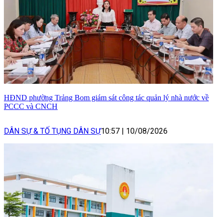
HĐND phường Trảng Bom giám sát công tác quản lý nhà nước về
PCCC và CNCH
DÂN SỰ & TỐ TỤNG DÂN SỰ
10:57
|
10/08/2026