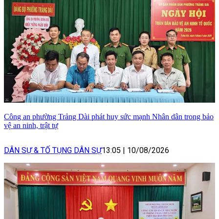
Công an phường Trảng Dài phát huy sức mạnh Nhân dân trong bảo
vệ an ninh, trật tự
DÂN SỰ & TỐ TỤNG DÂN SỰ
13:05
|
10/08/2026