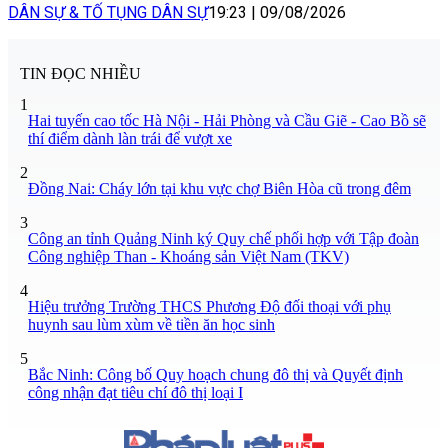
DÂN SỰ & TỐ TỤNG DÂN SỰ
19:23
|
09/08/2026
TIN ĐỌC NHIỀU
1
Hai tuyến cao tốc Hà Nội - Hải Phòng và Cầu Giẽ - Cao Bồ sẽ
thí điểm dành làn trái để vượt xe
2
Đồng Nai: Cháy lớn tại khu vực chợ Biên Hòa cũ trong đêm
3
Công an tỉnh Quảng Ninh ký Quy chế phối hợp với Tập đoàn
Công nghiệp Than - Khoáng sản Việt Nam (TKV)
4
Hiệu trưởng Trường THCS Phương Độ đối thoại với phụ
huynh sau lùm xùm về tiền ăn học sinh
5
Bắc Ninh: Công bố Quy hoạch chung đô thị và Quyết định
công nhận đạt tiêu chí đô thị loại I