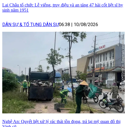
Lai Châu tổ chức Lễ viếng, truy điệu và an táng 47 hài cốt liệt sĩ hy
sinh năm 1951
DÂN SỰ & TỐ TỤNG DÂN SỰ
06:38
|
10/08/2026
Nghệ An: Quyết liệt xử lý rác thải tồn đọng, trả lại mỹ quan đô thị
Vinh cũ