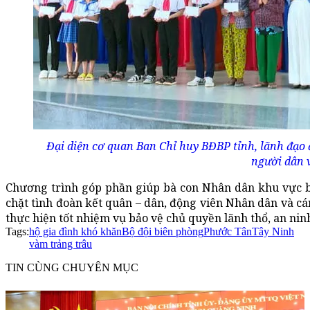
Đại diện cơ quan Ban Chỉ huy BĐBP tỉnh, lãnh đạo 
người dân 
Chương trình góp phần giúp bà con Nhân dân khu vực bi
chặt tình đoàn kết quân – dân, động viên Nhân dân và cán
thực hiện tốt nhiệm vụ bảo vệ chủ quyền lãnh thổ, an ninh 
Tags:
hộ gia đình khó khăn
Bộ đội biên phòng
Phước Tân
Tây Ninh
vàm trảng trâu
TIN CÙNG CHUYÊN MỤC