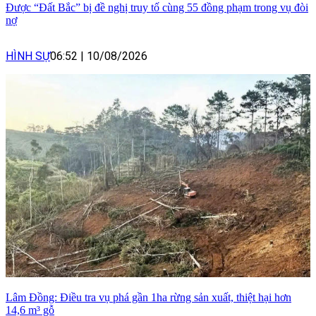
Được “Đất Bắc” bị đề nghị truy tố cùng 55 đồng phạm trong vụ đòi
nợ
HÌNH SỰ
06:52
|
10/08/2026
Lâm Đồng: Điều tra vụ phá gần 1ha rừng sản xuất, thiệt hại hơn
14,6 m³ gỗ