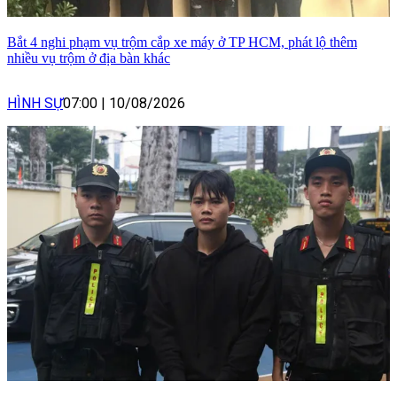
Bắt 4 nghi phạm vụ trộm cắp xe máy ở TP HCM, phát lộ thêm
nhiều vụ trộm ở địa bàn khác
HÌNH SỰ
07:00
|
10/08/2026