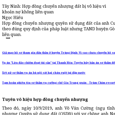
Tây Ninh: Hợp đồng chuyển nhượng đất bị vô hiệu vì
khoản nợ không liên quan
Ngọc Hiếu
Hợp đồng chuyển nhượng quyền sử dụng đất của anh Cườ
theo đúng quy định của pháp luật nhưng TAND huyện Gò 
liên quan.
Giả mạo hồ sơ tham gia đấu thầu ở huyện Tràng Định: Vì sao chưa chuyển hồ s
Vụ án "Lừa đảo chiếm đoạt tài sản" tại Thanh Hóa: Tuyên hủy bản án sơ thẩm để 
Xét xử sơ thẩm vụ án bà nội sát hại cháu ruột tại đập nước
Tạm hoãn phiên tòa sơ thẩm vụ cưỡng chế Gia Trang quán - Tràm Chim resor
T
uyên vô hiệu hợp đồng chuyển nhượng
Theo đó, ngày 10/9/2019
,
anh Võ Văn Cường (ngụ tỉnh
nhượng Quyền sử dụng đất (QSDĐ) với vợ chồng anh Ng