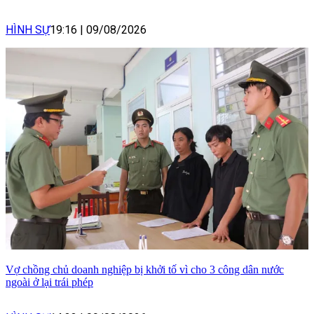
HÌNH SỰ
19:16
|
09/08/2026
Vợ chồng chủ doanh nghiệp bị khởi tố vì cho 3 công dân nước
ngoài ở lại trái phép