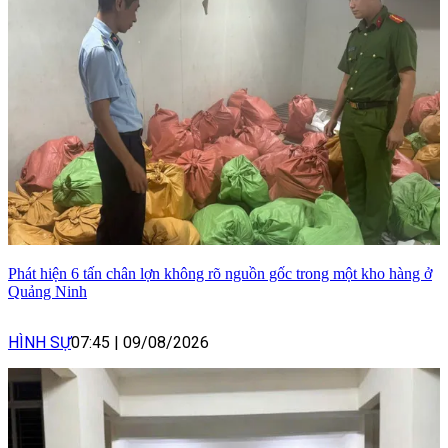
Phát hiện 6 tấn chân lợn không rõ nguồn gốc trong một kho hàng ở
Quảng Ninh
HÌNH SỰ
07:45
|
09/08/2026