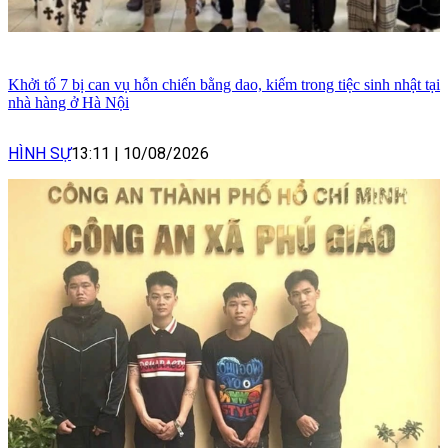
Khởi tố 7 bị can vụ hỗn chiến bằng dao, kiếm trong tiệc sinh nhật tại
nhà hàng ở Hà Nội
HÌNH SỰ
13:11
|
10/08/2026