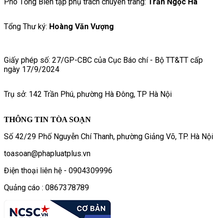
Phó Tổng Biên tập phụ trách chuyên trang:
Trần Ngọc Hà
Tổng Thư ký:
Hoàng Văn Vượng
Giấy phép số: 27/GP-CBC của Cục Báo chí - Bộ TT&TT cấp
ngày 17/9/2024
Trụ sở: 142 Trần Phú, phường Hà Đông, TP Hà Nội
THÔNG TIN TÒA SOẠN
Số 42/29 Phố Nguyễn Chí Thanh, phường Giảng Võ, TP. Hà Nội
toasoan@phapluatplus.vn
Điện thoại liên hệ - 0904309996
Quảng cáo : 0867378789