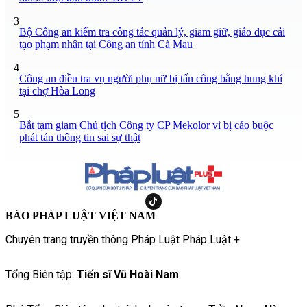
3
Bộ Công an kiểm tra công tác quản lý, giam giữ, giáo dục cải
tạo phạm nhân tại Công an tỉnh Cà Mau
4
Công an điều tra vụ người phụ nữ bị tấn công bằng hung khí
tại chợ Hòa Long
5
Bắt tạm giam Chủ tịch Công ty CP Mekolor vì bị cáo buộc
phát tán thông tin sai sự thật
BÁO PHÁP LUẬT VIỆT NAM
Chuyên trang truyền thông Pháp Luật Pháp Luật +
Tổng Biên tập:
Tiến sĩ Vũ Hoài Nam