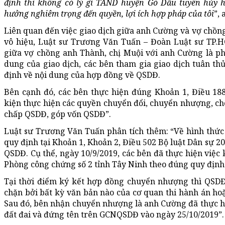
định thì không có lý gì TAND huyện Gò Dầu tuyên hủy 
hưởng nghiêm trọng đến quyền, lợi ích hợp pháp của tôi
”,
Liên quan đến việc giao dịch giữa anh Cường và vợ chồ
vô hiệu, Luật sư Trương Văn Tuấn – Đoàn Luật sư TP.
giữa vợ chồng anh Thành, chị Muội với anh Cường là ph
dung của giao dịch, các bên tham gia giao dịch tuân th
định về nội dung của hợp đồng về QSDĐ.
Bên cạnh đó, các bên thực hiện đúng Khoản 1, Điều 188
kiện thực hiện các quyền chuyển đổi, chuyển nhượng, cho 
chấp QSDĐ, góp vốn QSDĐ”.
Luật sư Trương Văn Tuấn phân tích thêm: “Về hình thức 
quy định tại Khoản 1, Khoản 2, Điều 502 Bộ luật Dân sự 2
QSDĐ. Cụ thể, ngày 10/9/2019, các bên đã thực hiện việ
Phòng công chứng số 2 tỉnh Tây Ninh theo đúng quy định 
Tại thời điểm ký kết hợp đồng chuyển nhượng thì QSDĐ
chặn bởi bất kỳ văn bản nào của cơ quan thi hành án h
Sau đó, bên nhận chuyển nhượng là anh Cường đã thực hi
đất đai và đứng tên trên GCNQSDĐ vào ngày 25/10/2019”.