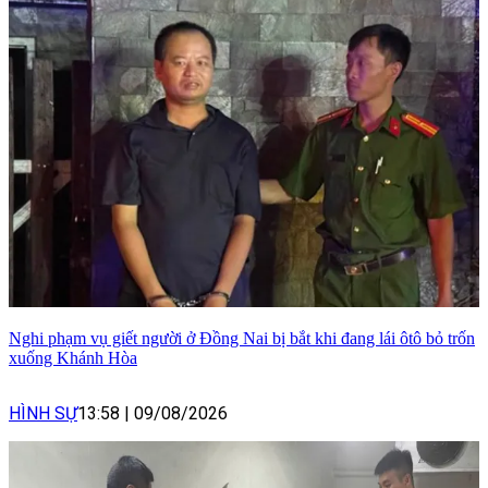
Nghi phạm vụ giết người ở Đồng Nai bị bắt khi đang lái ôtô bỏ trốn
xuống Khánh Hòa
HÌNH SỰ
13:58
|
09/08/2026