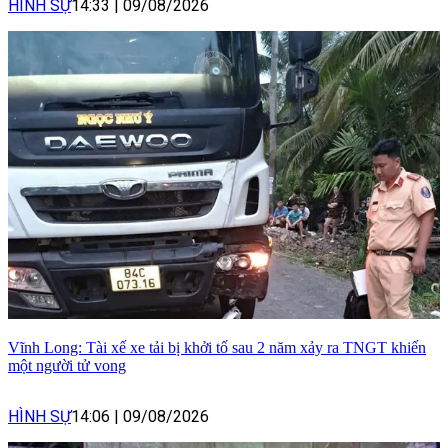
HÌNH SỰ
14:33
|
09/08/2026
Vĩnh Long: Tài xế xe tải bị khởi tố sau 2 năm xảy ra TNGT khiến
một người tử vong
HÌNH SỰ
14:06
|
09/08/2026