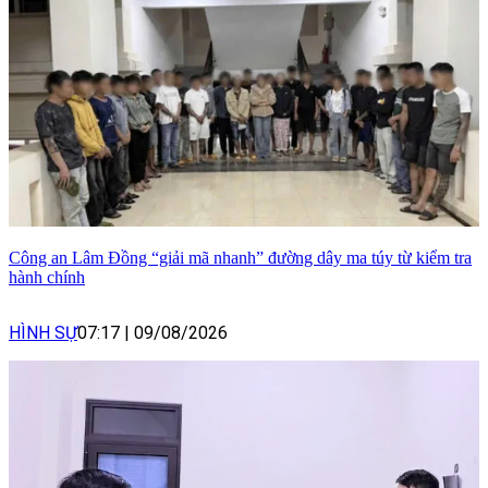
Công an Lâm Đồng “giải mã nhanh” đường dây ma túy từ kiểm tra
hành chính
HÌNH SỰ
07:17
|
09/08/2026