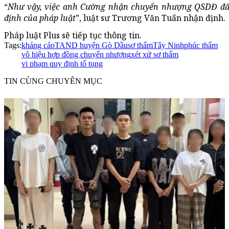
“
Như vậy, việc anh Cường nhận chuyển nhượng QSDĐ đất
định của pháp luật
”, luật sư Trương Văn Tuấn nhận định.
Pháp luật Plus sẽ tiếp tục thông tin.
Tags:
kháng cáo
TAND huyện Gò Dầu
sơ thẩm
Tây Ninh
phúc thẩm
vô hiệu hợp đồng chuyển nhượng
xét xử sơ thẩm
vi phạm quy định tố tụng
TIN CÙNG CHUYÊN MỤC