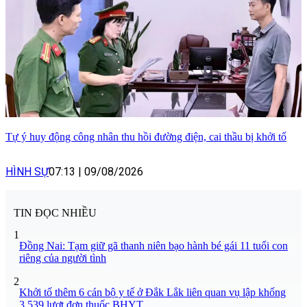
Tự ý huy động công nhân thu hồi đường điện, cai thầu bị khởi tố
HÌNH SỰ
07:13
|
09/08/2026
TIN ĐỌC NHIỀU
1
Đồng Nai: Tạm giữ gã thanh niên bạo hành bé gái 11 tuổi con
riêng của người tình
2
Khởi tố thêm 6 cán bộ y tế ở Đắk Lắk liên quan vụ lập khống
3.539 lượt đơn thuốc BHYT