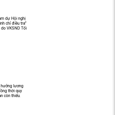
am dự Hội nghị
nh chỉ điều tra”
g” do VKSND Tối
i hưởng lương
đồng thời quy
n còn thiếu.