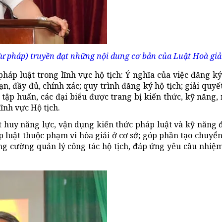
ư pháp) truyền đạt những nội dung cơ bản của Luật Hoà giải
háp luật trong lĩnh vực hộ tịch: Ý nghĩa của việc đăng ký 
, đầy đủ, chính xác; quy trình đăng ký hộ tịch; giải quyế
tập huấn, các đại biểu được trang bị kiến thức, kỹ năng,
lĩnh vực Hộ tịch.
át huy năng lực, vận dụng kiến thức pháp luật và kỹ năng đ
 luật thuộc phạm vi hòa giải ở cơ sở; góp phần tạo chuyển 
ăng cường quản lý công tác hộ tịch, đáp ứng yêu cầu nhiệm