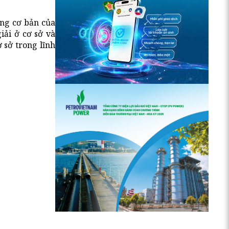
ung cơ bản của
iải ở cơ sở và
 sở trong lĩnh