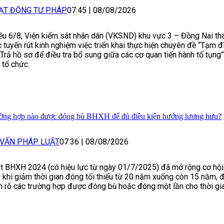
ẠT ĐỘNG TƯ PHÁP
07:45
|
08/08/2026
ều 6/8, Viện kiểm sát nhân dân (VKSND) khu vực 3 – Đồng Nai th
c tuyến rút kinh nghiệm việc triển khai thực hiện chuyên đề “Tạm đì
“Trả hồ sơ để điều tra bổ sung giữa các cơ quan tiến hành tố tụn
 tổ chức.
ờng hợp nào được đóng bù BHXH để đủ điều kiện hưởng lương hưu?
 VẤN PHÁP LUẬT
07:36
|
08/08/2026
t BHXH 2024 (có hiệu lực từ ngày 01/7/2025) đã mở rộng cơ hộ
 khi giảm thời gian đóng tối thiểu từ 20 năm xuống còn 15 năm, 
h rõ các trường hợp được đóng bù hoặc đóng một lần cho thời gia