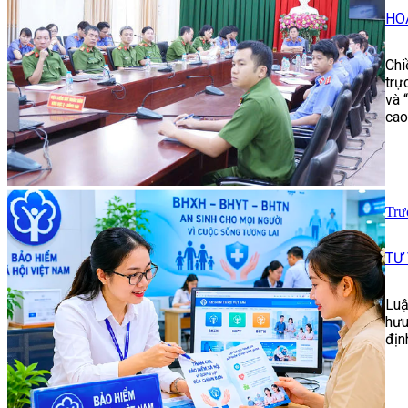
HO
Chi
trự
và 
cao
Trư
TƯ
Luậ
hưu
địn