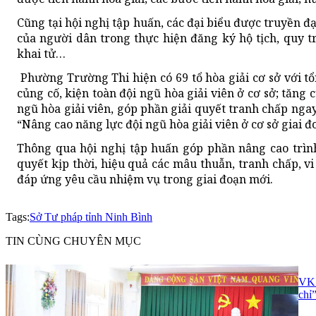
Cũng tại hội nghị tập huấn, các đại biểu được truyền đ
của người dân trong thực hiện đăng ký hộ tịch, quy tr
khai tử…
Phường Trường Thi hiện có 69 tổ hòa giải cơ sở với t
củng cố, kiện toàn đội ngũ hòa giải viên ở cơ sở; tăng
ngũ hòa giải viên, góp phần giải quyết tranh chấp nga
“Nâng cao năng lực đội ngũ hòa giải viên ở cơ sở giai đo
Thông qua hội nghị tập huấn góp phần nâng cao trình 
quyết kịp thời, hiệu quả các mâu thuẫn, tranh chấp, vi
đáp ứng yêu cầu nhiệm vụ trong giai đoạn mới.
Tags:
Sở Tư pháp tỉnh Ninh Bình
TIN CÙNG CHUYÊN MỤC
VKS
chỉ