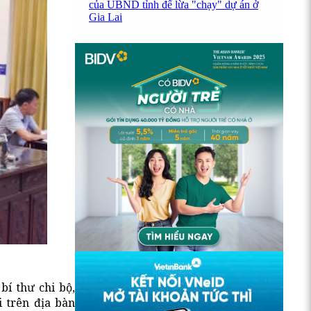
của UBND tỉnh để lừa "chạy" dự án ở
Gia Lai
bí thư chi bộ,
i trên địa bàn