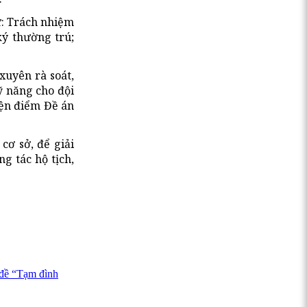
ư: Trách nhiệm
ký thường trú;
xuyên rà soát,
ỹ năng cho đội
iện điểm Đề án
cơ sở, để giải
g tác hộ tịch,
 đề “Tạm đình