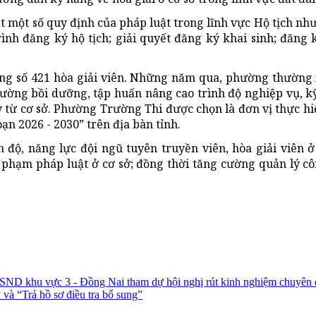
ạt một số quy định của pháp luật trong lĩnh vực Hộ tịch nh
ình đăng ký hộ tịch; giải quyết đăng ký khai sinh; đăng 
ổng số 421 hòa giải viên. Những năm qua, phường thường 
 cường bồi dưỡng, tập huấn nâng cao trình độ nghiệp vụ, k
y từ cơ sở. Phường Trường Thi được chọn là đơn vị thực h
ạn 2026 - 2030” trên địa bàn tỉnh.
độ, năng lực đội ngũ tuyên truyền viên, hòa giải viên ở 
 phạm pháp luật ở cơ sở; đồng thời tăng cường quản lý côn
ND khu vực 3 - Đồng Nai tham dự hội nghị rút kinh nghiệm chuyên
” và “Trả hồ sơ điều tra bổ sung”