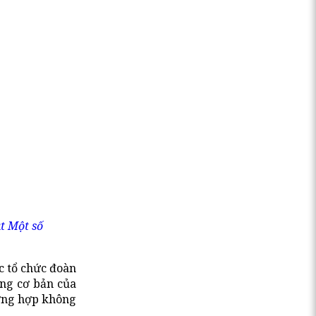
t Một số
c tổ chức đoàn
ung cơ bản của
ường hợp không
.