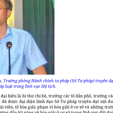
h, Trường phòng Hành chính tư pháp (Sở Tư pháp) truyền đạ
p luật trong lĩnh vực Hộ tịch.
i biểu là bí thư chi bộ, trưởng các tổ dân phố, trưởng cá
ng đã được đại diện lãnh đạo Sở Tư pháp truyền đạt nội d
ải viên, tổ hòa giải; phạm vi hòa giải ở cơ sở và những tr
ướng dẫn kỹ năng về hòa giải ở cơ sở trong lĩnh vực đất đai