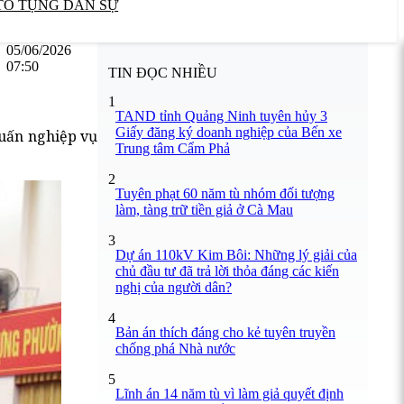
TỐ TỤNG DÂN SỰ
05/06/2026
07:50
TIN ĐỌC NHIỀU
1
TAND tỉnh Quảng Ninh tuyên hủy 3
Giấy đăng ký doanh nghiệp của Bến xe
huấn nghiệp vụ
Trung tâm Cẩm Phả
2
Tuyên phạt 60 năm tù nhóm đối tượng
làm, tàng trữ tiền giả ở Cà Mau
3
Dự án 110kV Kim Bôi: Những lý giải của
chủ đầu tư đã trả lời thỏa đáng các kiến
nghị của người dân?
4
Bản án thích đáng cho kẻ tuyên truyền
chống phá Nhà nước
5
Lĩnh án 14 năm tù vì làm giả quyết định