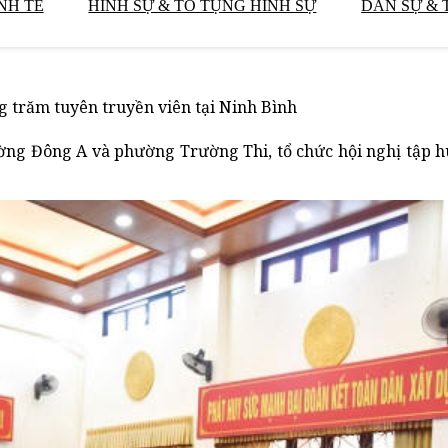
NH TẾ
HÌNH SỰ & TỐ TỤNG HÌNH SỰ
DÂN SỰ & 
g trăm tuyên truyền viên tại Ninh Bình
ường Đông A và phường Trường Thi, tổ chức hội nghị tập 