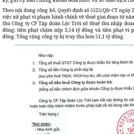
ký, gửi Ủy ban Chứng khoán Nhà nước và Sở Giao dịch c
Theo nội dung công bố, Quyết định số 5525/QĐ-CT ngày 2
việc xử phạt vi phạm hành chính về thuế giai đoạn từ n
thu Công ty CP Tập đoàn Lộc Trời số thuế thu nhập doan
đồng; tiền phạt chậm nộp 3,54 tỷ đồng và tiền phạt vi 
đồng. Tổng cộng công ty bị truy thu hơn 51,1 tỷ đồng.