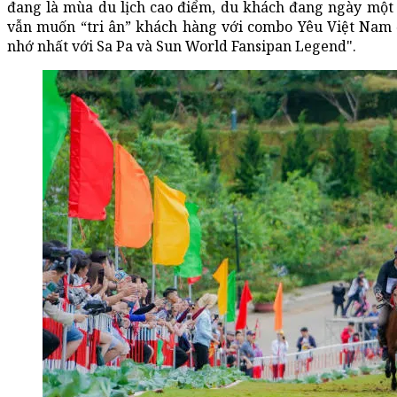
đang là mùa du lịch cao điểm, du khách đang ngày mộ
vẫn muốn “tri ân” khách hàng với combo Yêu Việt Nam 
nhớ nhất với Sa Pa và Sun World Fansipan Legend".