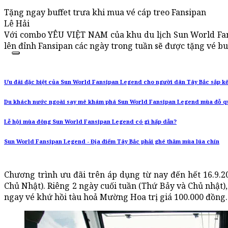
Tặng ngay buffet trưa khi mua vé cáp treo Fansipan
Lê Hải
Với combo YÊU VIỆT NAM của khu du lịch Sun World Fan
lên đỉnh Fansipan các ngày trong tuần sẽ được tặng vé buf
Ưu đãi đặc biệt của Sun World Fansipan Legend cho người dân Tây Bắc sắp kế
Du khách nước ngoài say mê khám phá Sun World Fansipan Legend mùa đỗ q
Lễ hội mùa đông Sun World Fansipan Legend có gì hấp dẫn?
Sun World Fansipan Legend - Địa điểm Tây Bắc phải ghé thăm mùa lúa chín
Chương trình ưu đãi trên áp dụng từ nay đến hết 16.9.20
Chủ Nhật). Riêng 2 ngày cuối tuần (Thứ Bảy và Chủ nhật),
ngay vé khứ hồi tàu hoả Mường Hoa trị giá 100.000 đồng.