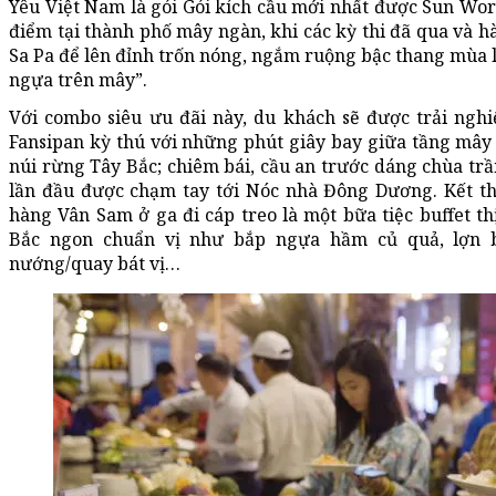
Yêu Việt Nam là gói Gói kích cầu mới nhất được Sun Wor
điểm tại thành phố mây ngàn, khi các kỳ thi đã qua và
Sa Pa để lên đỉnh trốn nóng, ngắm ruộng bậc thang mùa l
ngựa trên mây”.
Với combo siêu ưu đãi này, du khách sẽ được trải ngh
Fansipan kỳ thú với những phút giây bay giữa tầng mây
núi rừng Tây Bắc; chiêm bái, cầu an trước dáng chùa trầ
lần đầu được chạm tay tới Nóc nhà Đông Dương. Kết th
hàng Vân Sam ở ga đi cáp treo là một bữa tiệc buffet t
Bắc ngon chuẩn vị như bắp ngựa hầm củ quả, lợn b
nướng/quay bát vị…