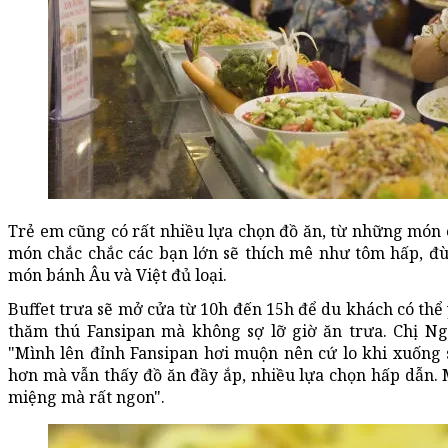
Trẻ em cũng có rất nhiều lựa chọn đồ ăn, từ những món
món chắc chắc các bạn lớn sẽ thích mê như tôm hấp, đ
món bánh Âu và Việt đủ loại.
Buffet trưa sẽ mở cửa từ 10h đến 15h để du khách có thể
thăm thú Fansipan mà không sợ lỡ giờ ăn trưa. Chị N
"Mình lên đỉnh Fansipan hơi muộn nên cứ lo khi xuống 
hơn mà vẫn thấy đồ ăn đầy ắp, nhiều lựa chọn hấp dẫn.
miệng mà rất ngon".