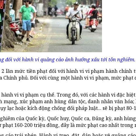
ồng đối với hành vi quảng cáo ảnh hưởng xấu tới tôn nghiêm.
 2 lần mức tiền phạt đối với hành vi vi phạm hành chính
a Chính phủ. Đối với cùng một hành vi vi phạm, mức phạt đ
hành vi vi phạm cụ thể. Trong đó, với các hành vi đặc biệ
ách mạng, xúc phạm anh hùng dân tộc, danh nhân văn hóa;
rụy lạc hoặc kích động chống đối pháp luật... sẽ bị phạt 80-
ghiêm của Quốc kỳ, Quốc huy, Quốc ca, Đảng kỳ, anh hùng
 phạt 160-200 triệu đồng, đây là mức phạt cao nhất trong 
 cáo trái phép. Hành vi treo, đặt, dán hoặc vẽ quảng cáo 