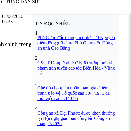
TỐ TỤNG DÂN SỰ
03/06/2026
06:33
TIN ĐỌC NHIỀU
1
Phó Giám đốc Công an tỉnh Thái Nguyên
điều động giữ chức Phó Giám đốc Công
nh chính trong
an tỉnh Cao Bằng
2
CSGT Đồng Nai: Xử lý 6 trường hợp vi
phạm trên tuyến cao tốc Biên Hòa - Vũng
Tàu
3
Chế độ cho quân nhân tham gia chiến
tranh bảo vệ Tổ quốc sau 30/4/1975 đã
thôi việc sau 1/1/1995
4
Công an xã Đại Phước được khen thưởng
tại Hội nghị giao ban công tác Công an
tháng 7/2026