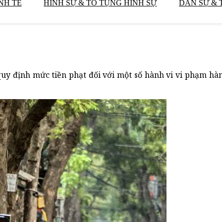
NH TẾ
HÌNH SỰ & TỐ TỤNG HÌNH SỰ
DÂN SỰ & 
uy định mức tiền phạt đối với một số hành vi vi phạm hà