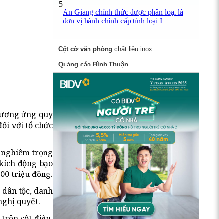
5
An Giang chính thức được phân loại là
đơn vị hành chính cấp tỉnh loại I
Cột cờ văn phòng
chất liệu inox
Quảng cáo Bình Thuận
 tương ứng quy
ối với tổ chức
t nghiêm trọng
 kích động bạo
100 triệu đồng.
 dân tộc, danh
nghị quyết.
trên cột điện,