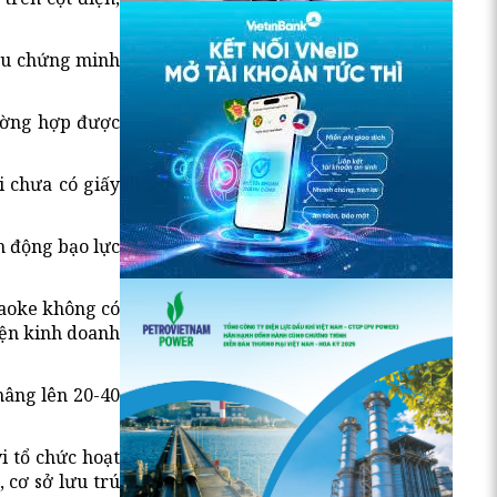
iệu chứng minh
rường hợp được
i chưa có giấy
h động bạo lực
raoke không có
iện kinh doanh
nâng lên 20-40
i tổ chức hoạt
 cơ sở lưu trú