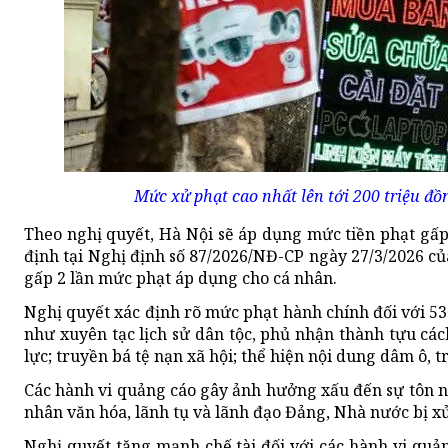
Mức xử phạt cao nhất lên tới 200 triệu đ
Theo nghị quyết, Hà Nội sẽ áp dụng mức tiền phạt gấp
định tại Nghị định số 87/2026/NĐ-CP ngày 27/3/2026 củ
gấp 2 lần mức phạt áp dụng cho cá nhân.
Nghị quyết xác định rõ mức phạt hành chính đối với 53 
như xuyên tạc lịch sử dân tộc, phủ nhận thành tựu c
lực; truyền bá tệ nạn xã hội; thể hiện nội dung dâm ô, t
Các hành vi quảng cáo gây ảnh hưởng xấu đến sự tôn n
nhân văn hóa, lãnh tụ và lãnh đạo Đảng, Nhà nước bị xử
Nghị quyết tăng mạnh chế tài đối với các hành vi quảng