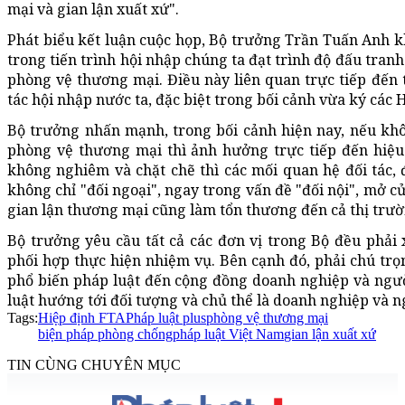
mại và gian lận xuất xứ".
Phát biểu kết luận cuộc họp, Bộ trưởng Trần Tuấn Anh kh
trong tiến trình hội nhập chúng ta đạt trình độ đấu tran
phòng vệ thương mại. Điều này liên quan trực tiếp đến 
tác hội nhập nước ta, đặc biệt trong bối cảnh vừa ký các 
Bộ trưởng nhấn mạnh, trong bối cảnh hiện nay, nếu kh
phòng vệ thương mại thì ảnh hưởng trực tiếp đến hiệu
không nghiêm và chặt chẽ thì các mối quan hệ đối tác, 
không chỉ "đối ngoại", ngay trong vấn đề "đối nội", mở c
gian lận thương mại cũng làm tổn thương đến cả thị trườ
Bộ trưởng yêu cầu tất cả các đơn vị trong Bộ đều phải
phối hợp thực hiện nhiệm vụ. Bên cạnh đó, phải chú trọ
phổ biến pháp luật đến cộng đồng doanh nghiệp và người
luật hướng tới đối tượng và chủ thể là doanh nghiệp và n
Tags:
Hiệp định FTA
Pháp luật plus
phòng vệ thương mại
biện pháp phòng chống
pháp luật Việt Nam
gian lận xuất xứ
TIN CÙNG CHUYÊN MỤC