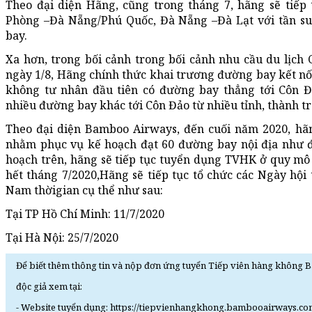
Theo đại diện Hãng, cũng trong tháng 7, hãng sẽ tiếp 
Phòng –Đà Nẵng/Phú Quốc, Đà Nẵng –Đà Lạt với tần s
bay.
Xa hơn, trong bối cảnh trong bối cảnh nhu cầu du lịch
ngày 1/8, Hãng chính thức khai trương đường bay kết nố
không tư nhân đầu tiên có đường bay thẳng tới Côn Đả
nhiều đường bay khác tới Côn Đảo từ nhiều tỉnh, thành t
Theo đại diện Bamboo Airways, đến cuối năm 2020, hã
nhằm phục vụ kế hoạch đạt 60 đường bay nội địa như đ
hoạch trên, hãng sẽ tiếp tục tuyển dụng TVHK ở quy mô
hết tháng 7/2020,Hãng sẽ tiếp tục tổ chức các Ngày hội 
Nam thờigian cụ thể như sau:
Tại TP Hồ Chí Minh: 11/7/2020
Tại Hà Nội: 25/7/2020
Để biết thêm thông tin và nộp đơn ứng tuyển Tiếp viên hàng không
độc giả xem tại:
- Website tuyển dụng: https://tiepvienhangkhong.bambooairways.co