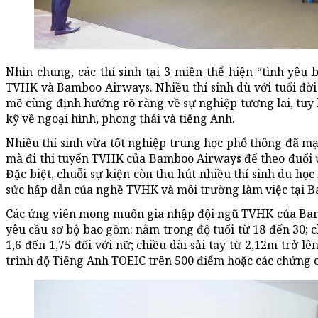
Nhìn chung, các thí sinh tại 3 miền thể hiện “tình yê
TVHK và Bamboo Airways. Nhiều thí sinh dù với tuổi đờ
mẽ cùng định hướng rõ ràng về sự nghiệp tương lai, tuy l
kỹ về ngoại hình, phong thái và tiếng Anh.
Nhiều thí sinh vừa tốt nghiệp trung học phổ thông đã mạ
mà đi thi tuyển TVHK của Bamboo Airways để theo đuổi 
Đặc biệt, chuỗi sự kiện còn thu hút nhiều thí sinh du họ
sức hấp dẫn của nghề TVHK và môi trường làm việc tại 
Các ứng viên mong muốn gia nhập đội ngũ TVHK của Bam
yêu cầu sơ bộ bao gồm: nằm trong độ tuổi từ 18 đến 30; c
1,6 đến 1,75 đối với nữ; chiều dài sải tay từ 2,12m trở l
trình độ Tiếng Anh TOEIC trên 500 điểm hoặc các chứng 