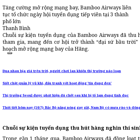
Tăng cường mở rộng mạng bay, Bamboo Airways liên
tục tổ chức ngày hội tuyển dụng tiếp viên tại 3 thành
phố lớn
Thanh Bình
Chuỗi sự kiện tuyển dụng của Bamboo Airways đã thu 
tham gia, mang đến cơ hội trở thành “đại sứ bầu trời”
hoạch mở rộng mạng bay của Hãng.
Đua nhau bịa giá trên trời, người chơi lan khiến thị trường náo loạn
Siết chặt quản lý vũ khí, đấu tranh với hoạt động 'tín dụng đen'
Thị trưởng Seoul được phát hiện đã chết sau khi bị tố lạm dụng tình dục
Thời tiết hôm nay (10/7): Bắc Bộ nắng nóng gay gắt, Nam Bộ có mưa rào và dôn
Chuỗi sự kiện tuyển dụng thu hút hàng nghìn thí sin
Trong gần 1 tháng qua, Bamboo Airways đã đồng loạt t