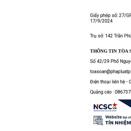
Giấy phép số: 27/G
17/9/2024
Trụ sở: 142 Trần Ph
THÔNG TIN TÒA 
Số 42/29 Phố Nguyễ
toasoan@phapluatpl
Điện thoại liên hệ 
Quảng cáo : 08673