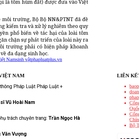
ọi là tôm hùm đất) được đưa vào Việt
vệ môi trường, Bộ Bộ NN&PTNT đã đề
ờng kiểm tra và xử lý nghiêm theo quy
yền phổ biến về tác hại của loài tôm
ăn chặn sự phát triển của loài này ra
môi trường phải có biện pháp khoanh
 về đa dạng sinh học.
Việt Nam
sinh vật
phapluatplus.vn
VIỆT NAM
LIÊN KẾ
 thông Pháp Luật Pháp Luật +
baop
doan
phap
 sĩ Vũ Hoài Nam
Cổng
Quốc
Cổng
hụ trách chuyên trang:
Trần Ngọc Hà
Chín
Bộ T
 Văn Vượng