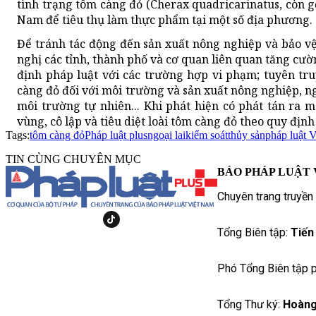
tình trạng tôm càng đỏ (Cherax quadricarinatus, còn g
Nam để tiêu thụ làm thực phẩm tại một số địa phương.
Để tránh tác động đến sản xuất nông nghiệp và bảo 
nghị các tỉnh, thành phố và cơ quan liên quan tăng cư
định pháp luật với các trường hợp vi phạm; tuyên tru
càng đỏ đối với môi trường và sản xuất nông nghiệp, ng
môi trường tự nhiên... Khi phát hiện có phát tán ra 
vùng, cô lập và tiêu diệt loài tôm càng đỏ theo quy định
Tags:
tôm càng đỏ
Pháp luật plus
ngoại lai
kiểm soát
thủy sản
pháp luật 
TIN CÙNG CHUYÊN MỤC
BÁO PHÁP LUẬT 
Chuyên trang truyền
Tổng Biên tập:
Tiến
Phó Tổng Biên tập p
Tổng Thư ký:
Hoàng