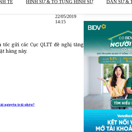
NH TẾ
HÌNH SỰ & TỐ TỤNG HÌNH SỰ
DÂN SỰ & 
22/05/2019
14:15
a tốc gửi các Cục QLTT đề nghị tăng
ặt hàng này.
ài nguyên trái phép?