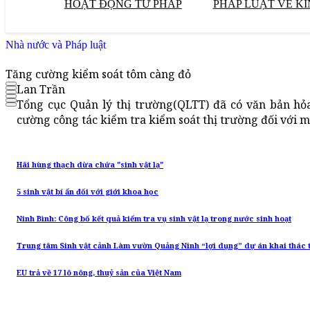
HOẠT ĐỘNG TƯ PHÁP
PHÁP LUẬT VỀ KI
Nhà nước và Pháp luật
Tăng cường kiểm soát tôm càng đỏ
Lan Trần
Tổng cục Quản lý thị trường(QLTT) đã có văn bản hỏ
cường công tác kiểm tra kiểm soát thị trường đối với m
Hãi hùng thạch dừa chứa "sinh vật lạ"
5 sinh vật bí ẩn đối với giới khoa học
Ninh Bình: Công bố kết quả kiểm tra vụ sinh vật lạ trong nước sinh hoạt
Trung tâm Sinh vật cảnh Làm vườn Quảng Ninh “lợi dụng” dự án khai thác t
EU trả về 17 lô nông, thuỷ sản của Việt Nam