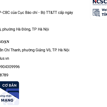
P-CBC của Cục Báo chí - Bộ TT&TT cấp ngày
ú, phường Hà Đông, TP Hà Nội
SOẠN
n Chí Thanh, phường Giảng Võ, TP. Hà Nội
us.vn
- 0904309996
78789