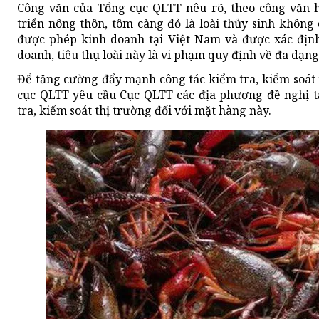
Công văn của Tổng cục QLTT nêu rõ, theo công văn 
triển nông thôn, tôm càng đỏ là loài thủy sinh không
được phép kinh doanh tại Việt Nam và được xác định l
doanh, tiêu thụ loài này là vi phạm quy định về đa dạng
Để tăng cường đẩy mạnh công tác kiểm tra, kiểm soát 
cục QLTT yêu cầu Cục QLTT các địa phương đề nghị 
tra, kiểm soát thị trường đối với mặt hàng này.