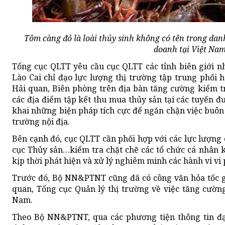
Tôm càng đỏ là loài thủy sinh không có tên trong dan
doanh tại Việt Na
Tổng cục QLTT yêu cầu cục QLTT các tỉnh biên giới 
Lào Cai chỉ đạo lực lượng thị trường tập trung phối 
Hải quan, Biên phòng trên địa bàn tăng cường kiểm tr
các địa điểm tập kết thu mua thủy sản tại các tuyến 
khai những biện pháp tích cực để ngăn chặn việc buôn
trường nội địa.
Bên cạnh đó, cục QLTT cần phối hợp với các lực lượng
cục Thủy sản…kiểm tra chặt chẽ các tổ chức cá nhân
kịp thời phát hiện và xử lý nghiêm minh các hành vi vi
Trước đó, Bộ NN&PTNT cũng đã có công văn hỏa tốc gử
quan, Tổng cục Quản lý thị trường về việc tăng cường
Nam.
Theo Bộ NN&PTNT, qua các phương tiện thông tin đại