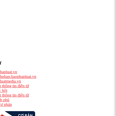
T
hapluat.vn
hnhan.baophapluat.vn
luatmedia.vn
 thông tin điện tử
 hội
 thông tin điện tử
h phủ
ư pháp