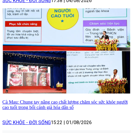
SỨC KHỎE - ĐỜI SỐNG
17:38
|
04/08/2026
Cà Mau: Chung tay nâng cao chất lượng chăm sóc sức khỏe người
cao tuổi trong bối cảnh già hóa dân số
SỨC KHỎE - ĐỜI SỐNG
15:22
|
01/08/2026