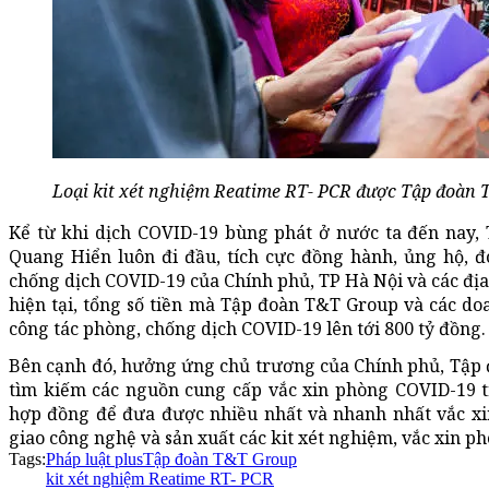
Loại kit xét nghiệm Reatime RT- PCR được Tập đoàn 
Kể từ khi dịch COVID-19 bùng phát ở nước ta đến nay
Quang Hiển luôn đi đầu, tích cực đồng hành, ủng hộ, 
chống dịch COVID-19 của Chính phủ, TP Hà Nội và các địa
hiện tại, tổng số tiền mà Tập đoàn T&T Group và các d
công tác phòng, chống dịch COVID-19 lên tới 800 tỷ đồng.
Bên cạnh đó, hưởng ứng chủ trương của Chính phủ, Tập 
tìm kiếm các nguồn cung cấp vắc xin phòng COVID-19 tr
hợp đồng để đưa được nhiều nhất và nhanh nhất vắc xi
giao công nghệ và sản xuất các kit xét nghiệm, vắc xin p
Tags:
Pháp luật plus
Tập đoàn T&T Group
kit xét nghiệm Reatime RT- PCR