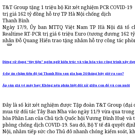
T&T Group tặng 1 triệu bộ Kit xét nghiệm PCR COVID-19
trị giá 162 tỷ đồng hỗ trợ TP Hà Nội chống dịch
Thanh Bình
Ngày 17/9, Ủy ban MTTQ Việt Nam TP Hà Nội đã tổ ch
Realtime RT-PCR trị giá 6 triệu Euro (tương đương 162 
nhân Đỗ Quang Hiển trao tặng nhằm hỗ trợ công tác phòn
Đừng sử dụng “tùy tiện” ngôn ngữ kiến trúc và văn hóa vào công trình xây dự
4 dự án chậm tiến độ tại Thanh Hóa sau gia hạn 24 tháng bây giờ ra sao?
Áp sàn giá vé máy bay: Không nên phân biệt đối xử giữa con đẻ và con nuôi
Đây là số kit xét nghiệm được Tập đoàn T&T Group (đại
mua từ đối tác Tây Ban Nha vào ngày 11/9 vừa qua tron
hòa Phần Lan của Chủ tịch Quốc hội Vương Đình Huệ và tr
phòng chống dịch COVID-19. Sau đó, Bộ Y tế đã quyết địn
Nội, nhằm tiếp sức cho Thủ đô nhanh chóng kiểm soát, k