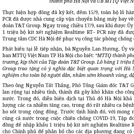
thành phố Hà Nội và UB MTTQ Việt N
Thực hiện hợp đồng đã ký kết, đêm 15/9, toàn bộ lô hàn
PCR đã được nhà cung cấp vận chuyển bằng máy bay về 
đoàn T&T Group. Ngay trong chiều 17/9, sau khi được Ủ
1 triệu bộ kit xét nghiệm Realtime RT– PCR này đã đư
Trung tâm CDC Hà Nội để phục vụ công tác phòng chống 
Phát biểu tại lễ tiếp nhận, bà Nguyễn Lan Hương, Ủy v
ban MTTQ Việt Nam TP Hà Nội cho biết:
“MTTQ thành phố 
trương, kịp thời của Tập đoàn T&T Group. Lô hàng 1 triệu
Group trao tặng có ý nghĩa đặc biệt quan trọng với Hà N
nghiệm cho toàn bộ người dân, nhằm sớm khoanh vùng, dập
Theo ông Nguyễn Tất Thắng, Phó Tổng Giám đốc T&T Gro
lan rộng tại nhiều tỉnh, thành đã gây khó khăn cho cô
nước. Trong đó, diễn biến dịch tại Thủ đô Hà Nội khá
lượng các ca nhiễm tăng cao, trong đó rất nhiều ca bện
ho sốt trong cộng đồng. Trước tình hình đó, với mong 
cùng cả nước trong cuộc chiến chống COVID-19, Tập 
đồng để nhập khẩu 1 triệu bộ kit xét nghiệm Realtime R
cho Chính phủ để phân bổ cho các địa phương đang có d