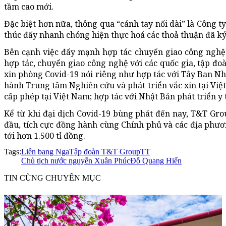
tầm cao mới.
Đặc biệt hơn nữa, thông qua “cánh tay nối dài” là Công
thúc đẩy nhanh chóng hiện thực hoá các thoả thuận đã ký
Bên cạnh việc đẩy mạnh hợp tác chuyển giao công nghệ 
hợp tác, chuyển giao công nghệ với các quốc gia, tập đoà
xin phòng Covid-19 nói riêng như hợp tác với Tây Ban Nh
hành Trung tâm Nghiên cứu và phát triển vắc xin tại Việ
cấp phép tại Việt Nam; hợp tác với Nhật Bản phát triển y 
Kể từ khi đại dịch Covid-19 bùng phát đến nay, T&T Gro
đầu, tích cực đồng hành cùng Chính phủ và các địa phươn
tới hơn 1.500 tỉ đồng.
Tags:
Liên bang Nga
Tập đoàn T&T Group
TT
Chủ tịch nước nguyễn Xuân Phúc
Đỗ Quang Hiển
TIN CÙNG CHUYÊN MỤC