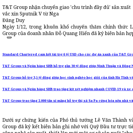
T&T Group nhận chuyển giao 'chu trình đầy đủ' sản xuất
vắc xin Sputnik V từ Nga
Đăng Duy
Ngày 1/12, trong khuôn khổ chuyến thăm chính thức 
Group của doanh nhân Đỗ Quang Hiển đã ký biên bản hợp t
Standard Chartered cam kết tài trợ 6 tỷ USD cho các dự án xanh của T&T Gr
T&T Group và Ngân hàng SHB hỗ trợ gần 30 tỷ đồng giúp Ninh Thuận và Đồng 
T&T Group hỗ trợ 3,5 tỷ đồng giúp học sinh nghèo học giỏi của tỉnh Hà Tĩnh v
T&T Group và Ngân hàng SHB trao tặng kit xét nghiệm nhanh COVID-19 và xe c
T&T Group trao tặng 2.000 tấn xi măng hỗ trợ thị xã Sa Pa cứng hóa nền nhà 
Dưới sự chứng kiến của Phó thủ tướng Lê Văn Thành v
Group đã ký kết biên bản ghi nhớ với Quỹ Đầu tư trực t