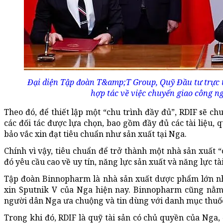
Đại diện Tập đoàn T&amp;T Group, Quỹ Đầu tư trực 
hợp tác về việc chuyển giao công ng
Theo đó, để thiết lập một “chu trình đầy đủ”, RDIF sẽ ch
các đối tác được lựa chọn, bao gồm đầy đủ các tài liệu, q
bảo vắc xin đạt tiêu chuẩn như sản xuất tại Nga.
Chính vì vậy, tiêu chuẩn để trở thành một nhà sản xuất “c
đó yêu cầu cao về uy tín, năng lực sản xuất và năng lực tà
Tập đoàn Binnopharm là nhà sản xuất dược phẩm lớn nh
xin Sputnik V của Nga hiện nay. Binnopharm cũng nằm 
người dân Nga ưa chuộng và tin dùng với danh mục thuố
Trong khi đó, RDIF là quỹ tài sản có chủ quyền của Nga,