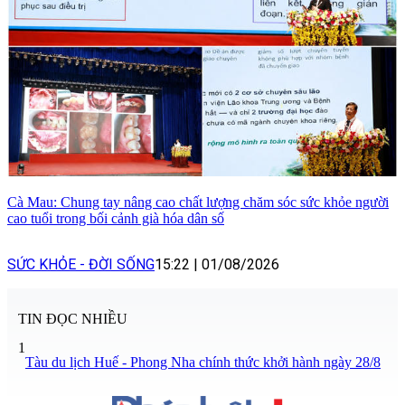
Cà Mau: Chung tay nâng cao chất lượng chăm sóc sức khỏe người
cao tuổi trong bối cảnh già hóa dân số
SỨC KHỎE - ĐỜI SỐNG
15:22
|
01/08/2026
TIN ĐỌC NHIỀU
1
Tàu du lịch Huế - Phong Nha chính thức khởi hành ngày 28/8