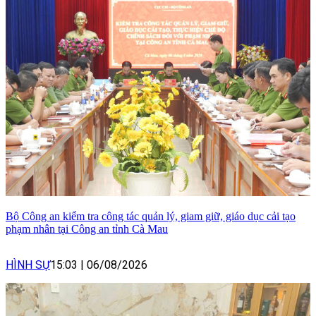
Bộ Công an kiểm tra công tác quản lý, giam giữ, giáo dục cải tạo
phạm nhân tại Công an tỉnh Cà Mau
HÌNH SỰ
15:03
|
06/08/2026