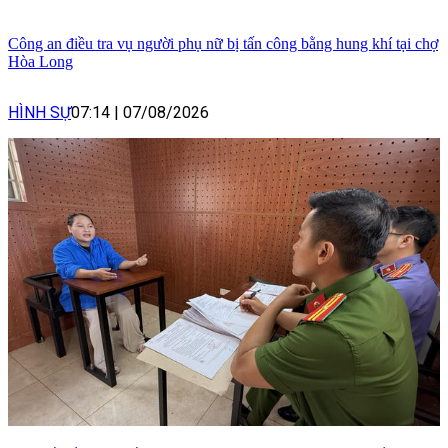
Công an điều tra vụ người phụ nữ bị tấn công bằng hung khí tại chợ
Hòa Long
HÌNH SỰ
07:14
|
07/08/2026