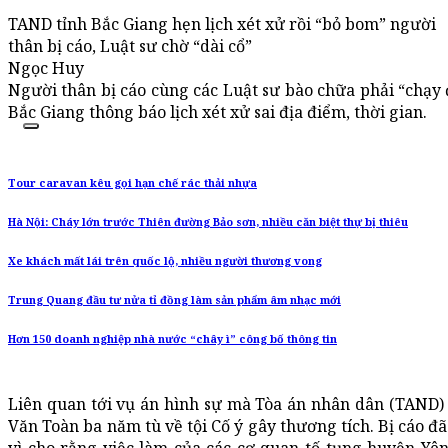
TAND tỉnh Bắc Giang hẹn lịch xét xử rồi “bỏ bom” người
thân bị cáo, Luật sư chờ “dài cổ”
Ngọc Huy
Người thân bị cáo cùng các Luật sư bào chữa phải “chạy 
Bắc Giang thông báo lịch xét xử sai địa điểm, thời gian.
Tour caravan kêu gọi hạn chế rác thải nhựa
Hà Nội: Cháy lớn trước Thiên đường Bảo sơn, nhiều căn biệt thự bị thiêu
Xe khách mất lái trên quốc lộ, nhiều người thương vong
Trung Quang đầu tư nửa tỉ đồng làm sản phẩm âm nhạc mới
Hơn 150 doanh nghiệp nhà nước “chây ì” công bố thông tin
Liên quan tới vụ án hình sự mà Tòa án nhân dân (TAND)
Văn Toàn ba năm tù về tội Cố ý gây thương tích. Bị cáo đ