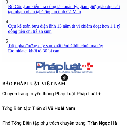
3
Bộ Công an kiểm tra công tác quản lý, giam giữ, giáo dục cải
tạo phạm nhân tại Công an tỉnh Cà Mau
4
Cựu kế toán bưu điện lĩnh 13 năm tù vì chiếm đoạt hơn 1,1 tỷ
đồng tiền chi trả an sinh
5
Triệt phá đường dây sản xuất Pod Chill chứa ma túy
Etomidate, khởi tố 30 bị can
BÁO PHÁP LUẬT VIỆT NAM
Chuyên trang truyền thông Pháp Luật Pháp Luật +
Tổng Biên tập:
Tiến sĩ Vũ Hoài Nam
Phó Tổng Biên tập phụ trách chuyên trang:
Trần Ngọc Hà