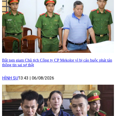
Bắt tạm giam Chủ tịch Công ty CP Mekolor vì bị cáo buộc phát tán
thông tin sai sự thật
HÌNH SỰ
13:43
|
06/08/2026