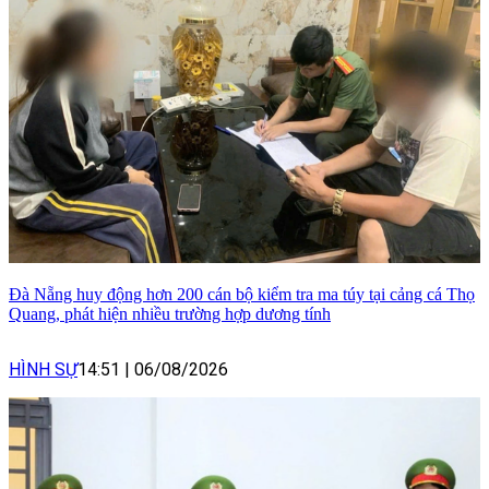
Đà Nẵng huy động hơn 200 cán bộ kiểm tra ma túy tại cảng cá Thọ
Quang, phát hiện nhiều trường hợp dương tính
HÌNH SỰ
14:51
|
06/08/2026