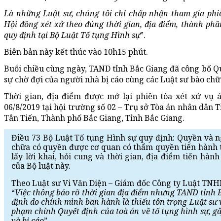
Là những Luật sư, chúng tôi chỉ chấp nhận tham gia phiê
Hội đồng xét xử theo đúng thời gian, địa điểm, thành phầ
quy định tại Bộ Luật Tố tụng Hình sự
”.
Biên bản này kết thúc vào 10h15 phút.
Buổi chiều cùng ngày, TAND tỉnh Bắc Giang đã công bố Q
sự chờ đợi của người nhà bị cáo cùng các Luật sư bào chữa
Thời gian, địa điểm được mở lại phiên tòa xét xử vụ 
06/8/2019 tại hội trường số 02 – Trụ sở Tòa án nhân dân 
Tân Tiến, Thành phố Bắc Giang, Tỉnh Bắc Giang.
Điều 73 Bộ Luật Tố tụng Hình sự quy định: Quyền và 
chữa có quyền được cơ quan có thẩm quyền tiến hành t
lấy lời khai, hỏi cung và thời gian, địa điểm tiến hàn
của Bộ luật này.
Theo Luật sư Vi Văn Diện – Giám đốc Công ty Luật TNH
“
Việc thông báo rõ thời gian địa điểm nhưng TAND tỉnh 
định do chính mình ban hành là thiếu tôn trọng Luật sư 
phạm chính Quyết định của toà án về tố tụng hình sự, g
và bị cáo
”.