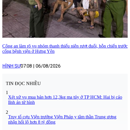
Công an làm rõ vụ nhóm thanh thiếu niên rượt đuổi, hỗn chiến trước
cổng bệnh viện ở Hưng Yên
HÌNH SỰ
07:08
|
06/08/2026
TIN ĐỌC NHIỀU
1
Xét xử vụ mua bán hơn 12,3kg ma túy ở TP HCM: Hai bị cáo
lĩnh án tử hình
2
Truy tố cựu Viện trưởng Viện Pháp y tâm thần Trung ương
nhận hối lộ hơn 8 tỷ đồng