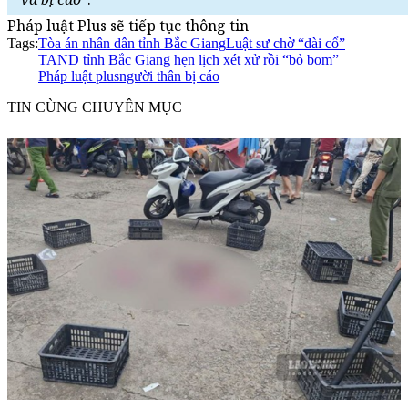
Pháp luật Plus sẽ tiếp tục thông tin
Tags:
Tòa án nhân dân tỉnh Bắc Giang
Luật sư chờ “dài cổ”
TAND tỉnh Bắc Giang hẹn lịch xét xử rồi “bỏ bom”
Pháp luật plus
người thân bị cáo
TIN CÙNG CHUYÊN MỤC