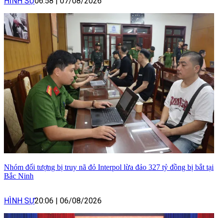
HÌNH SỰ
06:58
|
07/08/2026
Nhóm đối tượng bị truy nã đỏ Interpol lừa đảo 327 tỷ đồng bị bắt tại
Bắc Ninh
HÌNH SỰ
20:06
|
06/08/2026