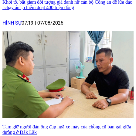
Khởi tố, bắt giam đối tượng giả danh nữ cán bộ Công an để lừa đảo
"chạy án", chiếm đoạt 400 triệu đồng
HÌNH SỰ
07:13
|
07/08/2026
Tạm giữ người đàn ông đạp ngã xe máy của chồng cũ bạn gái giữa
đường ở Đắk Lắk