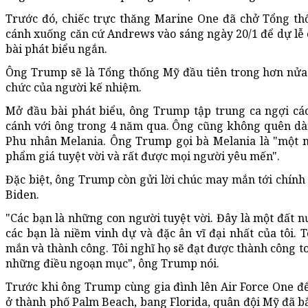
Trước đó, chiếc trực thăng Marine One đã chở Tổng t
cánh xuống căn cứ Andrews vào sáng ngày 20/1 để dự lễ c
bài phát biểu ngắn.
Ông Trump sẽ là Tổng thống Mỹ đầu tiên trong hơn nử
chức của người kế nhiệm.
Mở đầu bài phát biểu, ông Trump tập trung ca ngợi các
cánh với ông trong 4 năm qua. Ông cũng không quên dà
Phu nhân Melania. Ông Trump gọi bà Melania là "một 
phẩm giá tuyệt vời và rất được mọi người yêu mến".
Đặc biệt, ông Trump còn gửi lời chúc may mắn tới chín
Biden.
"Các bạn là những con người tuyệt vời. Đây là một đất n
các bạn là niềm vinh dự và đặc ân vĩ đại nhất của tôi.
mắn và thành công. Tôi nghĩ họ sẽ đạt được thành công to
những điều ngoạn mục", ông Trump nói.
Trước khi ông Trump cùng gia đình lên Air Force One đ
ở thành phố Palm Beach, bang Florida, quân đội Mỹ đã bắ