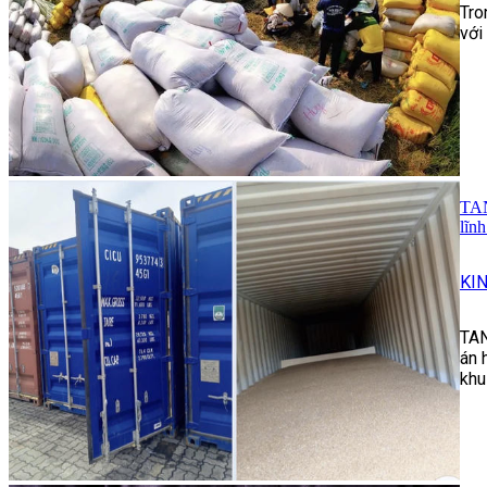
Tro
với
TAN
lĩn
KI
TAN
án 
khu