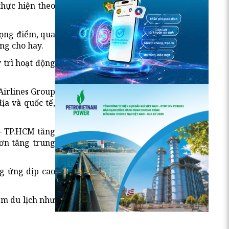
thực hiện theo
rọng điểm, qua
ng cho hay.
 trì hoạt động
Airlines Group
ịa và quốc tế,
 – TP.HCM tăng
ơn tăng trung
g ứng dịp cao
ểm du lịch như