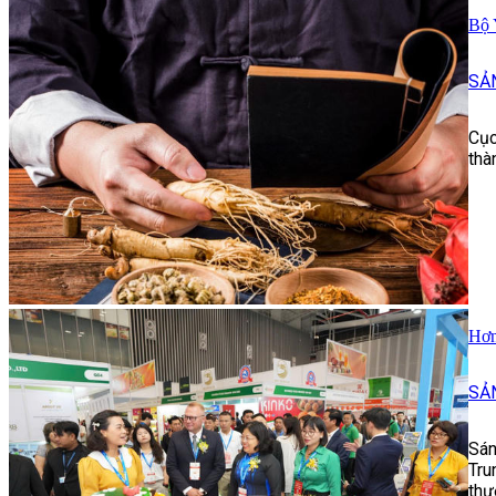
Bộ 
SẢ
Cục
thà
Hơn
SẢ
Sán
Tru
thư