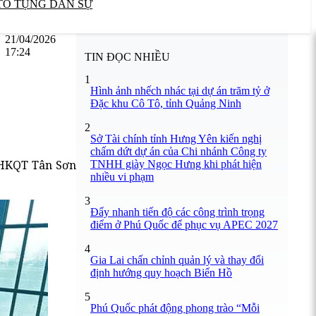
TỐ TỤNG DÂN SỰ
21/04/2026
17:24
TIN ĐỌC NHIỀU
1
Hình ảnh nhếch nhác tại dự án trăm tỷ ở
Đặc khu Cô Tô, tỉnh Quảng Ninh
2
Sở Tài chính tỉnh Hưng Yên kiến nghị
chấm dứt dự án của Chi nhánh Công ty
g HKQT Tân Sơn
TNHH giày Ngọc Hưng khi phát hiện
nhiều vi phạm
3
Đẩy nhanh tiến độ các công trình trọng
điểm ở Phú Quốc để phục vụ APEC 2027
4
Gia Lai chấn chỉnh quản lý và thay đổi
định hướng quy hoạch Biển Hồ
5
Phú Quốc phát động phong trào “Mỗi