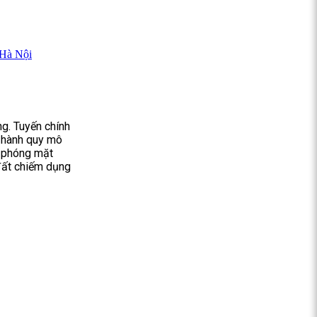
 Hà Nội
g. Tuyến chính
g hành quy mô
ải phóng mặt
đất chiếm dụng