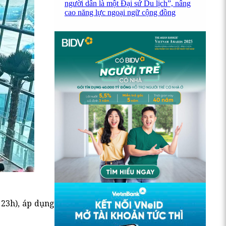
người dân là một Đại sứ Du lịch”, nâng
cao năng lực ngoại ngữ cộng đồng
 23h), áp dụng