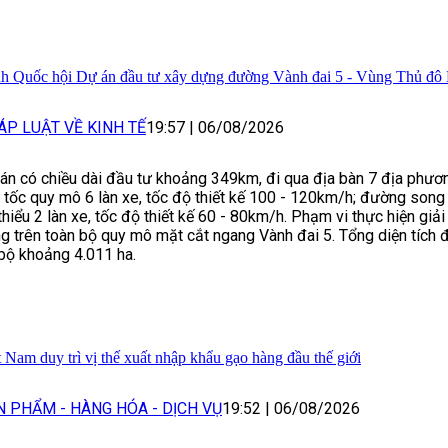
nh Quốc hội Dự án đầu tư xây dựng đường Vành đai 5 - Vùng Thủ đô
ÁP LUẬT VỀ KINH TẾ
19:57
|
06/08/2026
án có chiều dài đầu tư khoảng 349km, đi qua địa bàn 7 địa phươn
 tốc quy mô 6 làn xe, tốc độ thiết kế 100 - 120km/h; đường son
 thiểu 2 làn xe, tốc độ thiết kế 60 - 80km/h. Phạm vi thực hiện gi
g trên toàn bộ quy mô mặt cắt ngang Vành đai 5. Tổng diện tích 
bộ khoảng 4.011 ha.
t Nam duy trì vị thế xuất nhập khẩu gạo hàng đầu thế giới
N PHẨM - HÀNG HÓA - DỊCH VỤ
19:52
|
06/08/2026