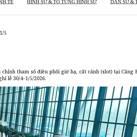
NH TẾ
HÌNH SỰ & TỐ TỤNG HÌNH SỰ
DÂN SỰ & 
1/5
chỉnh tham số điều phối giờ hạ, cất cánh (slot) tại Cản
hỉ lễ 30/4–1/5/2026.