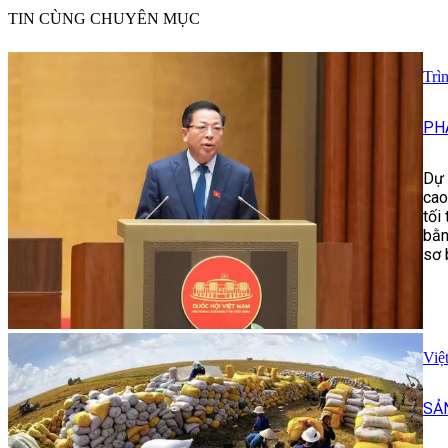
TIN CÙNG CHUYÊN MỤC
Trì
PH
Dự 
cao
tối
bằn
sơ 
Việ
SẢ