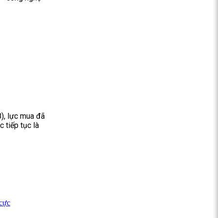
8), lực mua đã
c tiếp tục là
 cực