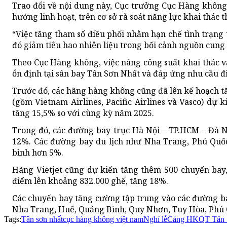
Trao đổi về nội dung này, Cục trưởng Cục Hàng không
hướng linh hoạt, trên cơ sở rà soát năng lực khai thác 
“Việc tăng tham số điều phối nhằm hạn chế tình trạng 
đó giảm tiêu hao nhiên liệu trong bối cảnh nguồn cung
Theo Cục Hàng không, việc nâng công suất khai thác v
ổn định tại sân bay Tân Sơn Nhất và đáp ứng nhu cầu đi
Trước đó, các hãng hàng không cũng đã lên kế hoạch t
(gồm Vietnam Airlines, Pacific Airlines và Vasco) dự 
tăng 15,5% so với cùng kỳ năm 2025.
Trong đó, các đường bay trục Hà Nội – TP.HCM – Đà N
12%. Các đường bay du lịch như Nha Trang, Phú Quố
bình hơn 5%.
Hãng Vietjet cũng dự kiến tăng thêm 500 chuyến bay
điểm lên khoảng 832.000 ghế, tăng 18%.
Các chuyến bay tăng cường tập trung vào các đường b
Nha Trang, Huế, Quảng Bình, Quy Nhơn, Tuy Hòa, Phú 
Tags:
Tân sơn nhất
cục hàng không việt nam
Nghỉ lễ
Cảng HKQT Tân 