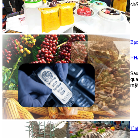
chế
Bạc
PH
Sau
qua
mặt
Tìn