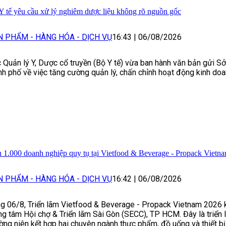
Y tế yêu cầu xử lý nghiêm dược liệu không rõ nguồn gốc
N PHẨM - HÀNG HÓA - DỊCH VỤ
16:43
|
06/08/2026
 Quản lý Y, Dược cổ truyền (Bộ Y tế) vừa ban hành văn bản gửi Sở 
nh phố về việc tăng cường quản lý, chấn chỉnh hoạt động kinh doa
 1.000 doanh nghiệp quy tụ tại Vietfood & Beverage - Propack Vietn
N PHẨM - HÀNG HÓA - DỊCH VỤ
16:42
|
06/08/2026
g 06/8, Triển lãm Vietfood & Beverage - Propack Vietnam 2026 k
ng tâm Hội chợ & Triển lãm Sài Gòn (SECC), TP HCM. Đây là triển 
ờng niên kết hợp hai chuyên ngành thực phẩm, đồ uống và thiết bị