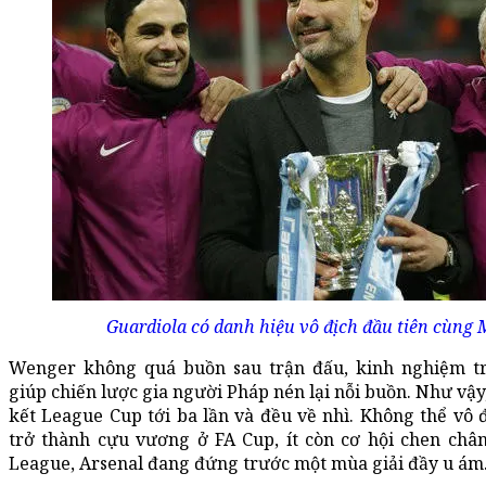
Guardiola có danh hiệu vô địch đầu tiên cùng 
Wenger không quá buồn sau trận đấu, kinh nghiệm t
giúp chiến lược gia người Pháp nén lại nỗi buồn. Như vậ
kết League Cup tới ba lần và đều về nhì. Không thể vô 
trở thành cựu vương ở FA Cup, ít còn cơ hội chen châ
League, Arsenal đang đứng trước một mùa giải đầy u ám