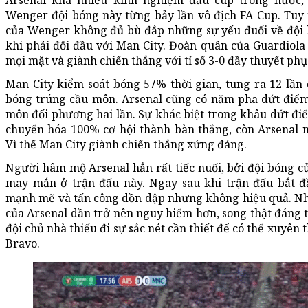
Arsenal khá nhiều kinh nghiệm đấu cúp trong nước, 
Wenger đội bóng này từng bảy lần vô địch FA Cup. Tuy
của Wenger không đủ bù đắp những sự yếu đuối về đội 
khi phải đối đầu với Man City. Đoàn quân của Guardiola 
mọi mặt và giành chiến thắng với tỉ số 3-0 đầy thuyết phụ
Man City kiểm soát bóng 57% thời gian, tung ra 12 lần 
bóng trúng cầu môn. Arsenal cũng có năm pha dứt điểm
môn đối phương hai lần. Sự khác biệt trong khâu dứt điể
chuyển hóa 100% cơ hội thành bàn thắng, còn Arsenal n
Vì thế Man City giành chiến thắng xứng đáng.
Người hâm mộ Arsenal hẳn rất tiếc nuối, bởi đội bóng c
may mắn ở trận đấu này. Ngay sau khi trận đấu bắt đầ
mạnh mẽ và tấn công dồn dập nhưng không hiệu quả. N
của Arsenal dần trở nên nguy hiểm hơn, song thật đáng t
đội chủ nhà thiếu đi sự sắc nét cần thiết để có thể xuyên
Bravo.