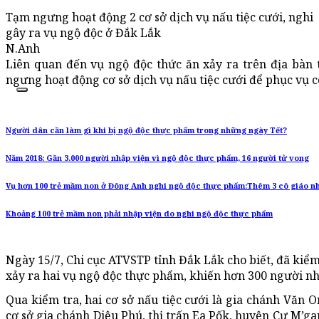
Tạm ngưng hoạt động 2 cơ sở dịch vụ nấu tiệc cưới, nghi
gây ra vụ ngộ độc ở Đắk Lắk
N.Anh
Liên quan đến vụ ngộ độc thức ăn xảy ra trên địa bàn
ngưng hoạt động cơ sở dịch vụ nấu tiệc cưới để phục vụ cô
Người dân cần làm gì khi bị ngộ độc thực phẩm trong những ngày Tết?
Năm 2018: Gần 3.000 người nhập viện vì ngộ độc thực phẩm, 16 người tử vong
Vụ hơn 100 trẻ mầm non ở Đông Anh nghi ngộ độc thực phẩm:Thêm 3 cô giáo n
Khoảng 100 trẻ mầm non phải nhập viện do nghi ngộ độc thực phẩm
Ngày 15/7, Chi cục ATVSTP tỉnh Đắk Lắk cho biết, đã kiểm 
xảy ra hai vụ ngộ độc thực phẩm, khiến hơn 300 người nh
Qua kiểm tra, hai cơ sở nấu tiệc cưới là gia chánh Văn 
cơ sở gia chánh Diệu Phú, thị trấn Ea Pốk, huyện Cư M’g