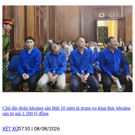
Chủ tập đoàn khoáng sản lĩnh 10 năm tù trong vụ khai thác khoáng
sản trị giá 1.500 tỷ đồng
XÉT XỬ
07:30
|
08/08/2026