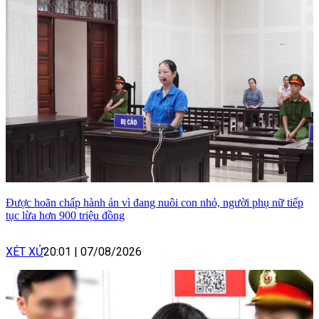
Được hoãn chấp hành án vì đang nuôi con nhỏ, người phụ nữ tiếp
tục lừa hơn 900 triệu đồng
XÉT XỬ
20:01
|
07/08/2026