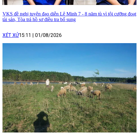
VKS đề nghị tuyên đạo diễn Lê Minh 7 - 8 năm tù vì tội cưỡng đoạt
tài sản, Tòa trả hồ sơ điều tra bổ sung
XÉT XỬ
15:11
|
01/08/2026