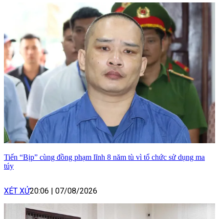
Tiến “Bịp” cùng đồng phạm lĩnh 8 năm tù vì tổ chức sử dụng ma
túy
XÉT XỬ
20:06
|
07/08/2026