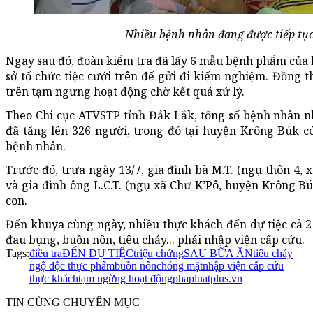
Nhiều bệnh nhân đang được tiếp tục t
Ngay sau đó, đoàn kiểm tra đã lấy 6 mẫu bệnh phẩm của
sở tổ chức tiệc cưới trên để gửi đi kiểm nghiệm. Đồng t
trên tạm ngưng hoạt động chờ kết quả xử lý.
Theo Chi cục ATVSTP tỉnh Đắk Lắk, tổng số bệnh nhân n
đã tăng lên 326 người, trong đó tại huyện Krông Búk 
bệnh nhân.
Trước đó, trưa ngày 13/7, gia đình bà M.T. (ngụ thôn 4,
và gia đình ông L.C.T. (ngụ xã Chư K’Pô, huyện Krông Búk
con.
Đến khuya cùng ngày, nhiều thực khách đến dự tiệc cả 2
đau bụng, buồn nôn, tiêu chảy... phải nhập viện cấp cứu.
Tags:
điều tra
ĐẾN DỰ TIỆC
triệu chứng
SAU BỮA ĂN
tiêu chảy
ngộ độc thực phẩm
buồn nôn
chóng mặt
nhập viện cấp cứu
thực khách
tạm ngừng hoạt động
phapluatplus.vn
TIN CÙNG CHUYÊN MỤC