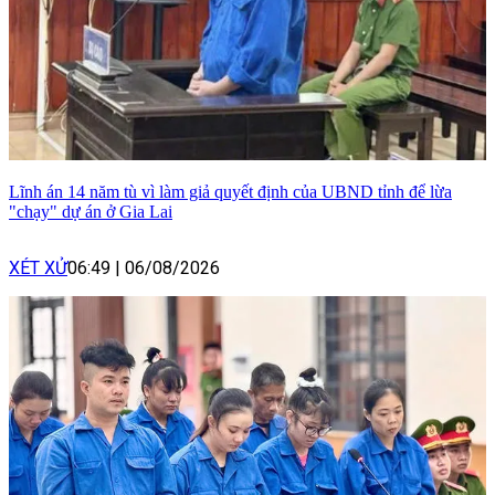
Lĩnh án 14 năm tù vì làm giả quyết định của UBND tỉnh để lừa
"chạy" dự án ở Gia Lai
XÉT XỬ
06:49
|
06/08/2026