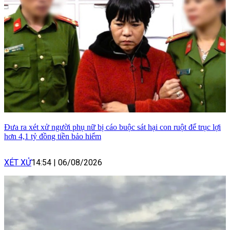
Đưa ra xét xử người phụ nữ bị cáo buộc sát hại con ruột để trục lợi
hơn 4,1 tỷ đồng tiền bảo hiểm
XÉT XỬ
14:54
|
06/08/2026