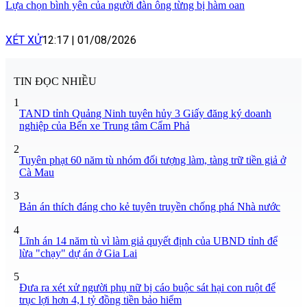
Lựa chọn bình yên của người đàn ông từng bị hàm oan
XÉT XỬ
12:17
|
01/08/2026
TIN ĐỌC NHIỀU
1
TAND tỉnh Quảng Ninh tuyên hủy 3 Giấy đăng ký doanh
nghiệp của Bến xe Trung tâm Cẩm Phả
2
Tuyên phạt 60 năm tù nhóm đối tượng làm, tàng trữ tiền giả ở
Cà Mau
3
Bản án thích đáng cho kẻ tuyên truyền chống phá Nhà nước
4
Lĩnh án 14 năm tù vì làm giả quyết định của UBND tỉnh để
lừa "chạy" dự án ở Gia Lai
5
Đưa ra xét xử người phụ nữ bị cáo buộc sát hại con ruột để
trục lợi hơn 4,1 tỷ đồng tiền bảo hiểm