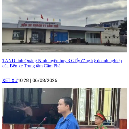
TAND tỉnh Quảng Ninh tuyên hủy 3 Giấy đăng ký doanh nghiệp
của Bến xe Trung tâm Cẩm Phả
XÉT XỬ
10:28
|
06/08/2026