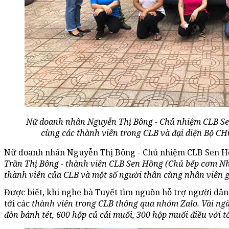
Nữ doanh nhân Nguyễn Thị Bông - Chủ nhiệm CLB Se
cùng các thành viên trong CLB và đại diện Bộ CH
Nữ doanh nhân Nguyễn Thị Bông - Chủ nhiệm CLB Sen Hồ
Trần Thị Bông - thành viên CLB Sen Hồng (Chủ
b
ếp cơm Nh
thành viên của CLB và một số người thân cùng nhân viên g
Được biết, khi nghe bà Tuyết tìm nguồn hỗ trợ người dân
tới các
thành viên trong CLB thông qua nhóm Zalo. Vài ngày
đòn bánh tét, 600 hộp củ cải muối, 300 hộp muối điều
với
t