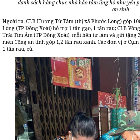
danh sách hàng chục nhà hảo tâm ủng hộ nhu yếu ph
an sinh.
Ngoài ra, CLB Hương Từ Tâm (thị xã Phước Long) góp 10
Lòng (TP Đồng Xoài) hỗ trợ 1 tấn gạo, 1 tấn rau; CLB Vò
Trái Tim Ấm (TP Đồng Xoài), mỗi bên tự làm và gửi tặng 
niên Công an tỉnh góp 1,2 tấn rau xanh. Các đơn vị ở Cụm
1 tấn rau, củ.