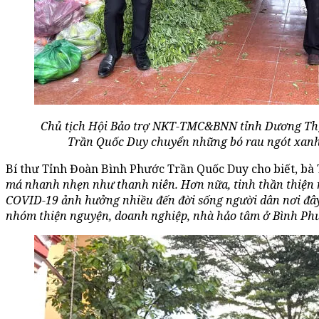
Chủ tịch Hội Bảo trợ NKT-TMC&BNN tỉnh Dương Thị 
Trần Quốc Duy chuyển những bó rau ngót xanh
Bí thư Tỉnh Đoàn Bình Phước Trần Quốc Duy cho biết, bà
má
nhanh nhẹn như thanh niên. Hơn nữa,
t
inh thần thiện
COVID-19 ảnh hưởng nhiều đến đời sống người dân nơi đâ
nhóm thiện nguyện, doanh nghiệp, nhà hảo tâm ở Bình
Ph