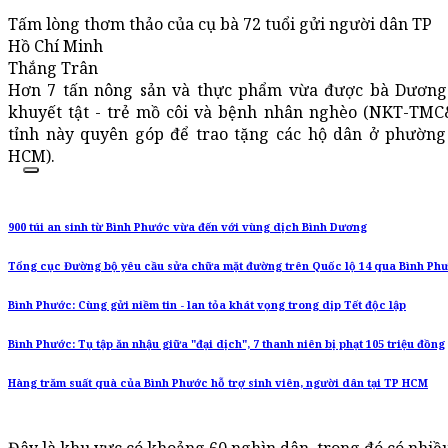
Tấm lòng thơm thảo của cụ bà 72 tuổi gửi người dân TP
Hồ Chí Minh
Thắng Trân
Hơn 7 tấn nông sản và thực phẩm vừa được bà Dương 
khuyết tật - trẻ mồ côi và bệnh nhân nghèo (NKT-TM
tỉnh này quyên góp để trao tặng các hộ dân ở phườn
HCM).
900 túi an sinh từ Bình Phước vừa đến với vùng dịch Bình Dương
Tổng cục Đường bộ yêu cầu sửa chữa mặt đường trên Quốc lộ 14 qua Bình Ph
Bình Phước: Cùng gửi niềm tin - lan tỏa khát vọng trong dịp Tết độc lập
Bình Phước: Tụ tập ăn nhậu giữa "đại dịch", 7 thanh niên bị phạt 105 triệu đồng
Hàng trăm suất quà của Bình Phước hỗ trợ sinh viên, người dân tại TP HCM