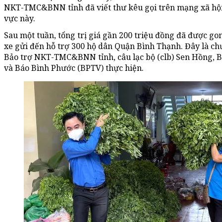
NKT-TMC&BNN tỉnh đã viết thư kêu gọi trên mạng xã hộ
vực này.
Sau một tuần, tổng trị giá gần 200 triệu đồng đã được go
xe gửi đến hỗ trợ 300 hộ dân Quận Bình Thạnh. Đây là c
Bảo trợ NKT-TMC&BNN tỉnh, câu lạc bộ (clb) Sen Hồng, B
và Báo Bình Phước (BPTV) thực hiện.