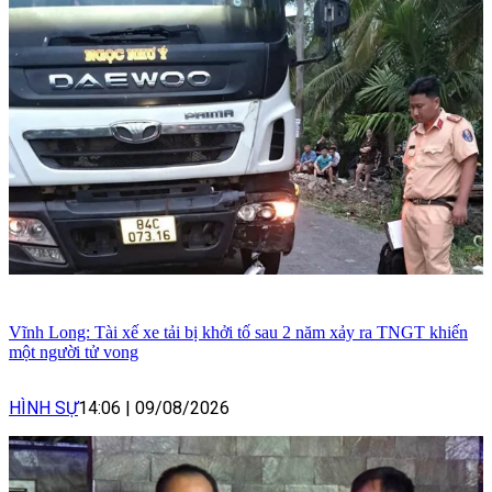
Vĩnh Long: Tài xế xe tải bị khởi tố sau 2 năm xảy ra TNGT khiến
một người tử vong
HÌNH SỰ
14:06
|
09/08/2026