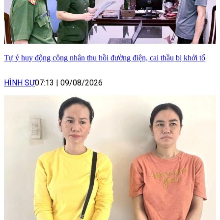
Tự ý huy động công nhân thu hồi đường điện, cai thầu bị khởi tố
HÌNH SỰ
07:13
|
09/08/2026