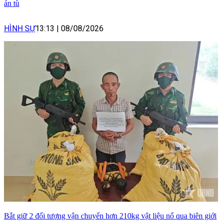
án tù
HÌNH SỰ
13:13
|
08/08/2026
Bắt giữ 2 đối tượng vận chuyển hơn 210kg vật liệu nổ qua biên giới