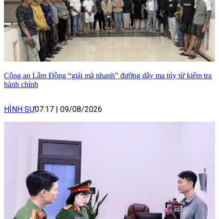
Công an Lâm Đồng “giải mã nhanh” đường dây ma túy từ kiểm tra
hành chính
HÌNH SỰ
07:17
|
09/08/2026