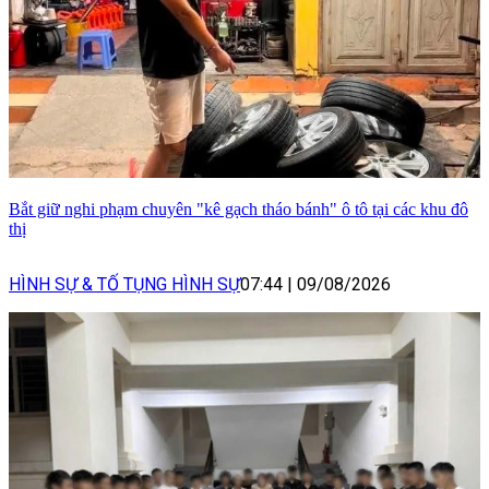
Bắt giữ nghi phạm chuyên "kê gạch tháo bánh" ô tô tại các khu đô
thị
HÌNH SỰ & TỐ TỤNG HÌNH SỰ
07:44
|
09/08/2026