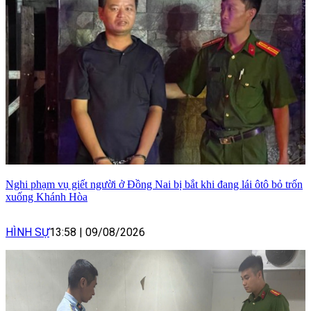
Nghi phạm vụ giết người ở Đồng Nai bị bắt khi đang lái ôtô bỏ trốn
xuống Khánh Hòa
HÌNH SỰ
13:58
|
09/08/2026