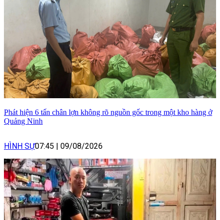
Phát hiện 6 tấn chân lợn không rõ nguồn gốc trong một kho hàng ở
Quảng Ninh
HÌNH SỰ
07:45
|
09/08/2026