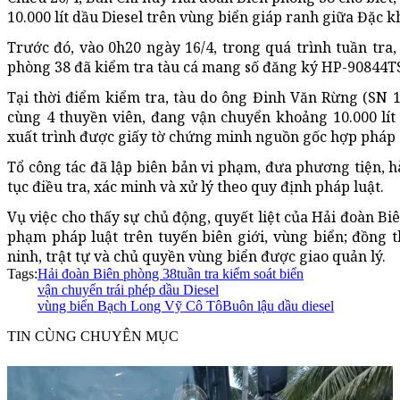
10.000 lít dầu Diesel trên vùng biển giáp ranh giữa Đặc 
Trước đó, vào 0h20 ngày 16/4, trong quá trình tuần tra, 
phòng 38 đã kiểm tra tàu cá mang số đăng ký HP-90844TS
Tại thời điểm kiểm tra, tàu do ông Đinh Văn Rừng (SN 
cùng 4 thuyền viên, đang vận chuyển khoảng 10.000 lít
xuất trình được giấy tờ chứng minh nguồn gốc hợp pháp 
Tổ công tác đã lập biên bản vi phạm, đưa phương tiện, 
tục điều tra, xác minh và xử lý theo quy định pháp luật.
Vụ việc cho thấy sự chủ động, quyết liệt của Hải đoàn B
phạm pháp luật trên tuyến biên giới, vùng biển; đồng 
ninh, trật tự và chủ quyền vùng biển được giao quản lý.
Tags:
Hải đoàn Biên phòng 38
tuần tra kiểm soát biển
vận chuyển trái phép dầu Diesel
vùng biển Bạch Long Vỹ Cô Tô
Buôn lậu dầu diesel
TIN CÙNG CHUYÊN MỤC