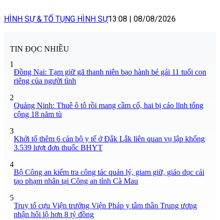
HÌNH SỰ & TỐ TỤNG HÌNH SỰ
13:08
|
08/08/2026
TIN ĐỌC NHIỀU
1
Đồng Nai: Tạm giữ gã thanh niên bạo hành bé gái 11 tuổi con
riêng của người tình
2
Quảng Ninh: Thuê ô tô rồi mang cầm cố, hai bị cáo lĩnh tổng
cộng 18 năm tù
3
Khởi tố thêm 6 cán bộ y tế ở Đắk Lắk liên quan vụ lập khống
3.539 lượt đơn thuốc BHYT
4
Bộ Công an kiểm tra công tác quản lý, giam giữ, giáo dục cải
tạo phạm nhân tại Công an tỉnh Cà Mau
5
Truy tố cựu Viện trưởng Viện Pháp y tâm thần Trung ương
nhận hối lộ hơn 8 tỷ đồng