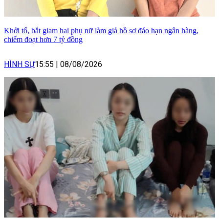
Khởi tố, bắt giam hai phụ nữ làm giả hồ sơ đáo hạn ngân hàng,
chiếm đoạt hơn 7 tỷ đồng
HÌNH SỰ
15:55
|
08/08/2026