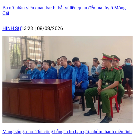
Ba nữ nhân viên quán bar bị bắt vì liên quan đến ma túy ở Móng
Cái
HÌNH SỰ
13:23
|
08/08/2026
Mang súng, dao "đòi công bằng" cho bạn gái, nhóm thanh niên lĩnh