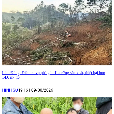
Lâm Đồng: Điều tra vụ phá gần 1ha rừng sản xuất, thiệt hại hơn
14,6 m³ gỗ
HÌNH SỰ
19:16
|
09/08/2026