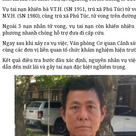
Vụ tai nạn khiến bà V.T.H. (SN 1951, trú xã Phú Túc) tử 
N.V.H. (SN 1980), cùng trú xã Phú Túc, tử vong trên đườn
Ngoài 3 nạn nhân tử vong, vụ tai nạn còn khiến nhiều
phương nhanh chóng hỗ trợ đưa đi cấp cứu.
Ngay sau khi xảy ra vụ việc, Văn phòng Cơ quan Cảnh sát
cùng các đơn vị liên quan tổ chức khám nghiệm hiện trườ
Kết quả điều tra bước đầu xác định, nguyên nhân vụ việ
dẫn đến mất lái và gây tai nạn đặc biệt nghiêm trọng.