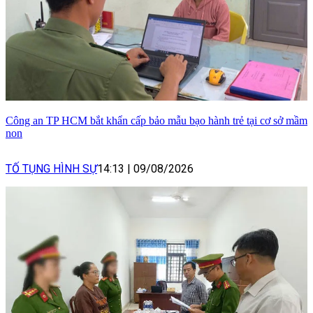
Công an TP HCM bắt khẩn cấp bảo mẫu bạo hành trẻ tại cơ sở mầm
non
TỐ TỤNG HÌNH SỰ
14:13
|
09/08/2026