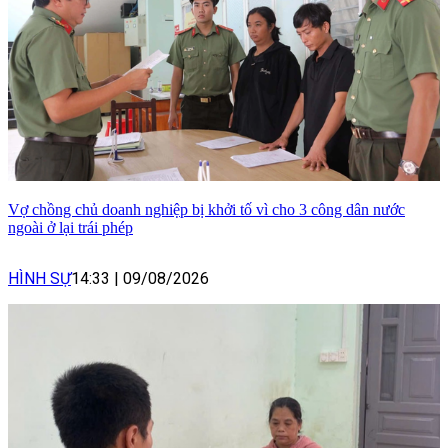
Vợ chồng chủ doanh nghiệp bị khởi tố vì cho 3 công dân nước
ngoài ở lại trái phép
HÌNH SỰ
14:33
|
09/08/2026