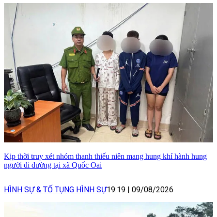
Kịp thời truy xét nhóm thanh thiếu niên mang hung khí hành hung
người đi đường tại xã Quốc Oai
HÌNH SỰ & TỐ TỤNG HÌNH SỰ
19:19
|
09/08/2026