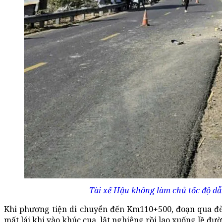
Tài xế Hậu không làm chủ tốc độ dẫ
Khi phương tiện di chuyển đến Km110+500, đoạn qua đè
mất lái khi vào khúc cua, lật nghiêng rồi lao xuống lề đườ