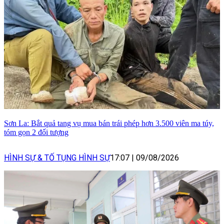
Sơn La: Bắt quả tang vụ mua bán trái phép hơn 3.500 viên ma túy,
tóm gọn 2 đối tượng
HÌNH SỰ & TỐ TỤNG HÌNH SỰ
17:07
|
09/08/2026