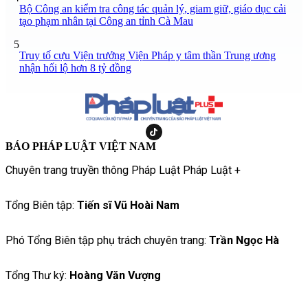
Bộ Công an kiểm tra công tác quản lý, giam giữ, giáo dục cải
tạo phạm nhân tại Công an tỉnh Cà Mau
5
Truy tố cựu Viện trưởng Viện Pháp y tâm thần Trung ương
nhận hối lộ hơn 8 tỷ đồng
BÁO PHÁP LUẬT VIỆT NAM
Chuyên trang truyền thông Pháp Luật Pháp Luật +
Tổng Biên tập:
Tiến sĩ Vũ Hoài Nam
Phó Tổng Biên tập phụ trách chuyên trang:
Trần Ngọc Hà
Tổng Thư ký:
Hoàng Văn Vượng