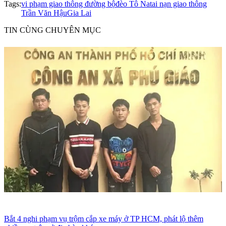
Tags:
vi phạm giao thông đường bộ
đèo Tô Na
tai nạn giao thông
Trần Văn Hậu
Gia Lai
TIN CÙNG CHUYÊN MỤC
Bắt 4 nghi phạm vụ trộm cắp xe máy ở TP HCM, phát lộ thêm