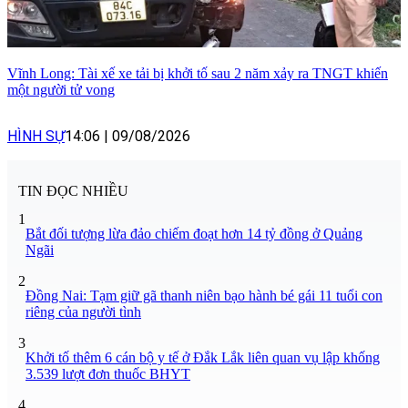
Vĩnh Long: Tài xế xe tải bị khởi tố sau 2 năm xảy ra TNGT khiến
một người tử vong
HÌNH SỰ
14:06
|
09/08/2026
TIN ĐỌC NHIỀU
1
Bắt đối tượng lừa đảo chiếm đoạt hơn 14 tỷ đồng ở Quảng
Ngãi
2
Đồng Nai: Tạm giữ gã thanh niên bạo hành bé gái 11 tuổi con
riêng của người tình
3
Khởi tố thêm 6 cán bộ y tế ở Đắk Lắk liên quan vụ lập khống
3.539 lượt đơn thuốc BHYT
4