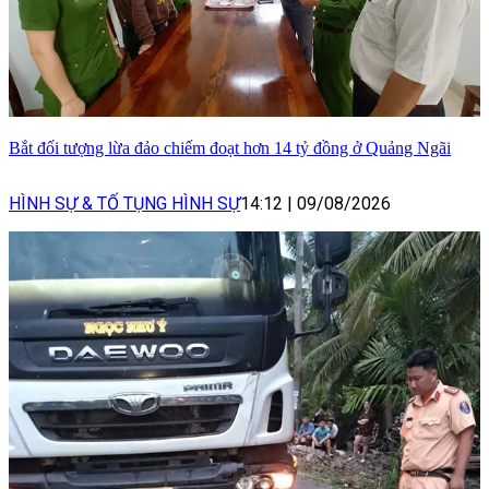
Bắt đối tượng lừa đảo chiếm đoạt hơn 14 tỷ đồng ở Quảng Ngãi
HÌNH SỰ & TỐ TỤNG HÌNH SỰ
14:12
|
09/08/2026