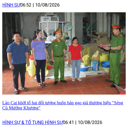
HÌNH SỰ
06:52
|
10/08/2026
Lào Cai khởi tố hai đối tượng buôn bán gạo giả thương hiệu "Séng
Cù Mường Khương"
HÌNH SỰ & TỐ TỤNG HÌNH SỰ
06:41
|
10/08/2026