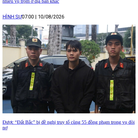
nhiều vụ trộm ở địa bàn khác
HÌNH SỰ
07:00
|
10/08/2026
Được “Đất Bắc” bị đề nghị truy tố cùng 55 đồng phạm trong vụ đòi
nợ