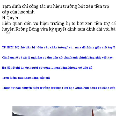
Tạm đình chỉ công tác nữ hiệu trưởng bớt xén tiền trợ
cấp của học sinh
N.Quyên
Liên quan đến vụ hiệu trưởng bị tố bớt xén tiền trợ c
huyện Krông Bông vừa ký quyết định tạm đình chỉ với bà
TP HCM: Một hộ dân bị “dồn vào chân tường” vì… mua đất bằng giấy viết tay?!
Cần làm rõ và xử lý nghiêm vụ thu tiền xử phạt hành chính bằng giấy viết tay
Hà Nội: Nghi án ép người có công... mua bằng không có dấu đỏ
Tiêu điểm: Bát nháo bằng cấp giả
Thực hư câu chuyện Hiệu trưởng trường Tiểu học Xuân Phú chưa có bằng cấp 