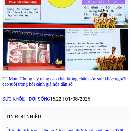
Cà Mau: Chung tay nâng cao chất lượng chăm sóc sức khỏe người
cao tuổi trong bối cảnh già hóa dân số
SỨC KHỎE - ĐỜI SỐNG
15:22
|
01/08/2026
TIN ĐỌC NHIỀU
1
Tàu du lịch Huế - Phong Nha chính thức khởi hành ngày 28/8