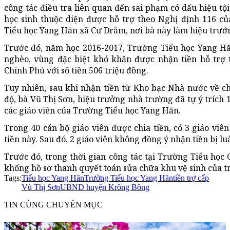
công tác điều tra liên quan đến sai phạm có dấu hiệu tộ
học sinh thuộc diện được hỗ trợ theo Nghị định 116 củ
Tiểu học Yang Hăn xã Cư Drăm, nơi bà này làm hiệu trưở
Trước đó, năm học 2016-2017, Trường Tiểu học Yang Hăn
nghèo, vùng đặc biệt khó khăn được nhận tiền hỗ trợ
Chính Phủ với số tiền 506 triệu đồng.
Tuy nhiên, sau khi nhận tiền từ Kho bạc Nhà nước về chi
độ, bà Vũ Thị Sơn, hiệu trưởng nhà trường đã tự ý trích 
các giáo viên của Trường Tiểu học Yang Hăn.
Trong 40 cán bộ giáo viên được chia tiền, có 3 giáo viê
tiền này. Sau đó, 2 giáo viên không đồng ý nhận tiền bị 
Trước đó, trong thời gian công tác tại Trường Tiểu học
khống hồ sơ thanh quyết toán sửa chữa khu vệ sinh của t
Tags:
Tiểu học Yang Hăn
Trường Tiểu học Yang Hăn
tiền trợ cấp
Vũ Thị Sơn
UBND huyện Krông Bông
TIN CÙNG CHUYÊN MỤC