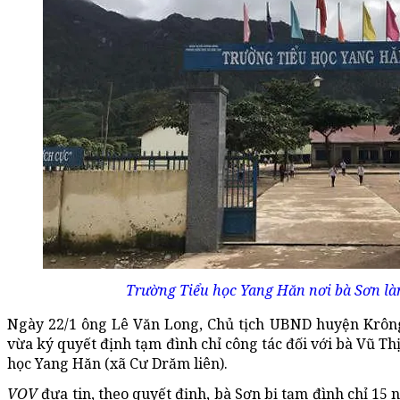
Trường Tiểu học Yang Hăn nơi bà Sơn là
Ngày 22/1 ông Lê Văn Long, Chủ tịch UBND huyện Krông 
vừa ký quyết định tạm đình chỉ công tác đối với bà Vũ T
học Yang Hăn (xã Cư Drăm liên).
VOV
đưa tin, theo quyết định, bà Sơn bị tạm đình chỉ 15 