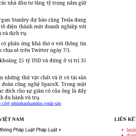
các nhà đầu tư tăng tỷ trọng nắm giữ
rgan Stanley dự báo rằng Tesla đang
 tô điện thành một doanh nghiệp với
và dịch vụ.
 có phản ứng khá thờ ơ với thông tin
sk chia sẻ trên Twitter ngày 7/1.
khoảng 25 tỷ USD và đứng ở vị trí 35
 những thứ vật chất và ít có tài sản
ập đoàn công nghệ SpaceX. Trong một
c đích cho sự giàu có của ông là đẩy
h du hành vũ trụ.
u có
tỷ phú
phapluatplus.vn
tài sản
VIỆT NAM
LIÊN KẾ
 thông Pháp Luật Pháp Luật +
baop
doan