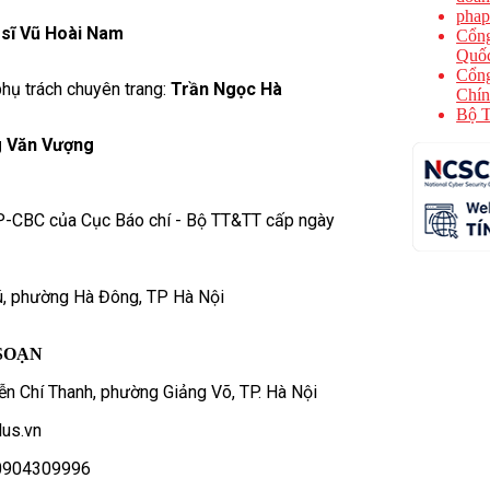
phap
 sĩ Vũ Hoài Nam
Cổng
Quốc
Cổng
hụ trách chuyên trang:
Trần Ngọc Hà
Chín
Bộ T
 Văn Vượng
P-CBC của Cục Báo chí - Bộ TT&TT cấp ngày
ú, phường Hà Đông, TP Hà Nội
SOẠN
n Chí Thanh, phường Giảng Võ, TP. Hà Nội
us.vn
- 0904309996