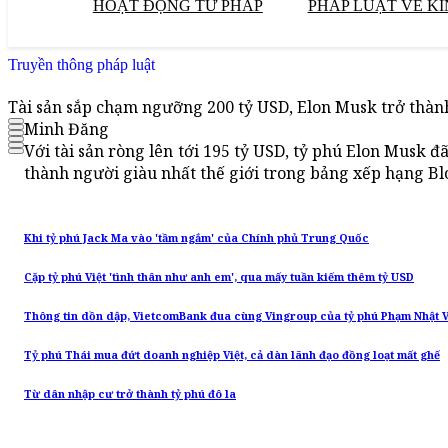
HOẠT ĐỘNG TƯ PHÁP
PHÁP LUẬT VỀ KI
Truyền thông pháp luật
Tài sản sắp chạm ngưỡng 200 tỷ USD, Elon Musk trở thành
Minh Đăng
Với tài sản ròng lên tới 195 tỷ USD, tỷ phú Elon Musk 
thành người giàu nhất thế giới trong bảng xếp hạng Bl
Khi tỷ phú Jack Ma vào 'tầm ngắm' của Chính phủ Trung Quốc
Cặp tỷ phú Việt 'tình thân như anh em', qua mấy tuần kiếm thêm tỷ USD
Thông tin dồn dập, VietcomBank đua cùng Vingroup của tỷ phú Phạm Nhật 
Tỷ phú Thái mua đứt doanh nghiệp Việt, cả dàn lãnh đạo đồng loạt mất ghế
Từ dân nhập cư trở thành tỷ phú đô la