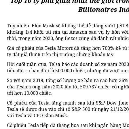
Top 10 tỷ phú giàu nhất thế giới t
Billionaires In
Tuy nhiên, Elon Musk sẽ không thể dễ dàng vượt Jeff
khoảng 1/4 khối tài sản tại Amazon sau vụ ly hôn vớ
thời, trong năm 2020, ông Bezos cũng đã dành rất nhiều
Giá cổ phiếu của Tesla Motors đã tăng hơn 700% kể từ 
ty đắt giá thứ 6 trên thị trường chứng khoán Mỹ.
Hồi cuối tuần qua, Telsa báo cáo doanh số xe năm 2020
tiêu đặt ra ban đầu là 500.000 chiếc, nhưng đã vượt xa ư
So với năm 2019, tổng số lượng xe bán ra cao hơn 36%.
của Tesla trong năm 2020 lên tới 509.737 chiếc, có ngh
tới hơn 10.000 chiếc.
Cổ phiếu của Tesla tăng mạnh sau khi S&P Dow Jones
Tesla sẽ được đưa vào chỉ số S&P 500 từ ngày 21/12/2
với Tesla và CEO Elon Musk.
Cổ phiếu Tesla tiếp đà thăng hoa sau khi ngân hàng M