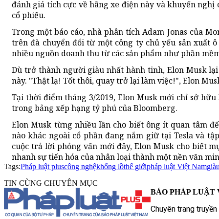
đánh giá tích cực về hãng xe điện này và khuyến nghị 
cổ phiếu.
Trong một báo cáo, nhà phân tích Adam Jonas của Mo
trên đà chuyển đổi từ một công ty chủ yếu sản xuất ô
nhiều nguồn doanh thu từ các sản phẩm như phần mềm 
Dù trở thành người giàu nhất hành tinh, Elon Musk lại
này. "Thật lạ! Tốt thôi, quay trở lại làm việc!", Elon Mu
Tại thời điểm tháng 3/2019, Elon Musk mới chỉ sở hữu 
trong bảng xếp hạng tỷ phú của Bloomberg.
Elon Musk từng nhiều lần cho biết ông ít quan tâm đến
nào khác ngoài cổ phần đang nắm giữ tại Tesla và t
cuộc trả lời phỏng vấn mới đây, Elon Musk cho biết mụ
nhanh sự tiến hóa của nhân loại thành một nền văn min
Tags:
Pháp luật plus
công nghệ
khổng lồ
thế giới
pháp luật Việt Nam
già
TIN CÙNG CHUYÊN MỤC
BÁO PHÁP LUẬT 
Chuyên trang truyền