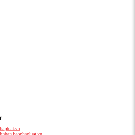
T
hapluat.vn
hnhan.baophapluat.vn