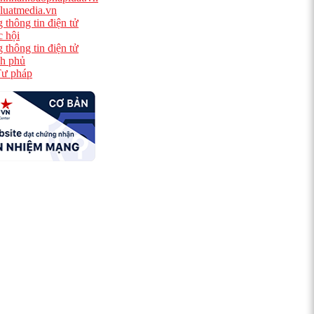
luatmedia.vn
 thông tin điện tử
 hội
 thông tin điện tử
h phủ
ư pháp