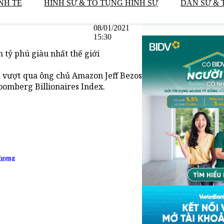
NH TẾ
HÌNH SỰ & TỐ TỤNG HÌNH SỰ
DÂN SỰ & 
08/01/2021
15:30
 tỷ phú giàu nhất thế giới
đã vượt qua ông chủ Amazon Jeff Bezos
oomberg Billionaires Index.
Vượng