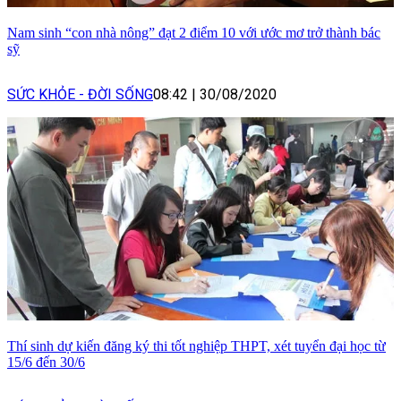
Nam sinh “con nhà nông” đạt 2 điểm 10 với ước mơ trở thành bác
sỹ
SỨC KHỎE - ĐỜI SỐNG
08:42
|
30/08/2020
Thí sinh dự kiến đăng ký thi tốt nghiệp THPT, xét tuyển đại học từ
15/6 đến 30/6