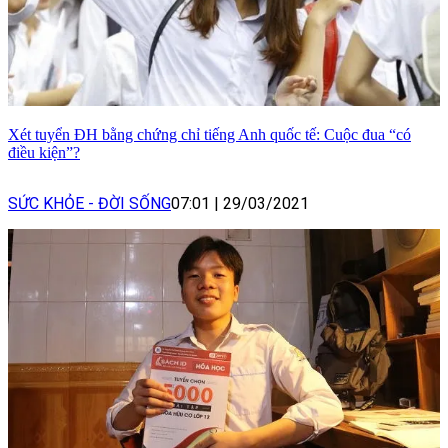
Xét tuyển ĐH bằng chứng chỉ tiếng Anh quốc tế: Cuộc đua “có
điều kiện”?
SỨC KHỎE - ĐỜI SỐNG
07:01
|
29/03/2021