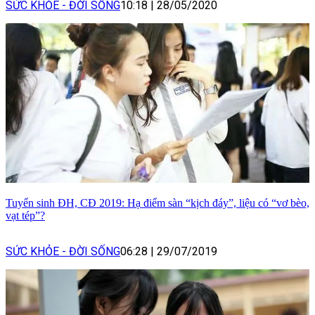
SỨC KHỎE - ĐỜI SỐNG
10:18
|
28/05/2020
Tuyển sinh ĐH, CĐ 2019: Hạ điểm sàn “kịch đáy”, liệu có “vơ bèo,
vạt tép”?
SỨC KHỎE - ĐỜI SỐNG
06:28
|
29/07/2019