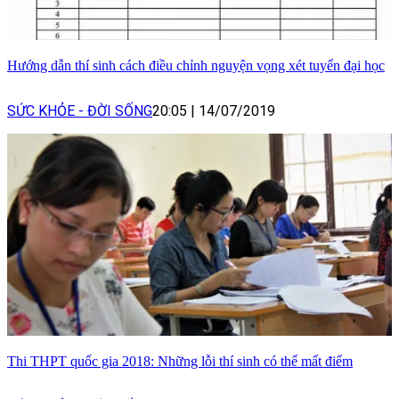
Hướng dẫn thí sinh cách điều chỉnh nguyện vọng xét tuyển đại học
SỨC KHỎE - ĐỜI SỐNG
20:05
|
14/07/2019
Thi THPT quốc gia 2018: Những lỗi thí sinh có thể mất điểm