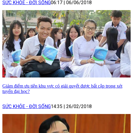
SỨC KHỎE - ĐỜI SỐNG
06:17
|
06/06/2018
Giảm điểm ưu tiên khu vực có giải quyết được bất cập trong xét
tuyển đại học?
SỨC KHỎE - ĐỜI SỐNG
14:35
|
26/02/2018