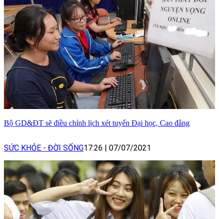
Bộ GD&ĐT sẽ điều chỉnh lịch xét tuyển Đại học, Cao đẳng
SỨC KHỎE - ĐỜI SỐNG
17:26
|
07/07/2021