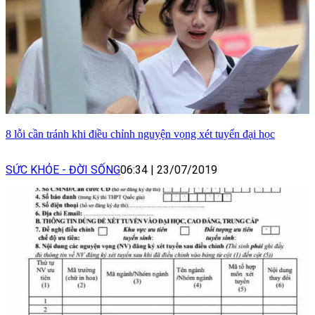
8 lỗi cần tránh khi điều chỉnh nguyện vọng xét tuyển đại học
SỨC KHỎE - ĐỜI SỐNG
06:34
|
23/07/2019