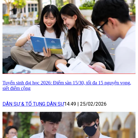
Tuyển sinh đại học 2026: Điểm sàn 15/30, tối đa 15 nguyện vọng,
siết điểm cộng
DÂN SỰ & TỐ TỤNG DÂN SỰ
14:49
|
25/02/2026