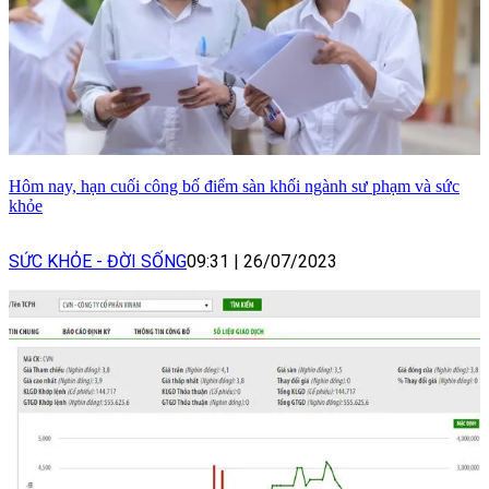
Hôm nay, hạn cuối công bố điểm sàn khối ngành sư phạm và sức
khỏe
SỨC KHỎE - ĐỜI SỐNG
09:31
|
26/07/2023