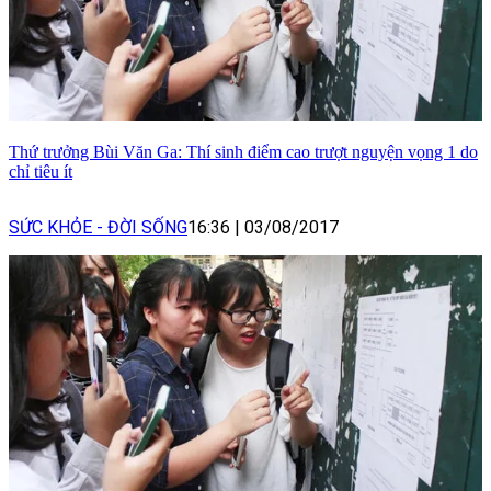
Thứ trưởng Bùi Văn Ga: Thí sinh điểm cao trượt nguyện vọng 1 do
chỉ tiêu ít
SỨC KHỎE - ĐỜI SỐNG
16:36
|
03/08/2017