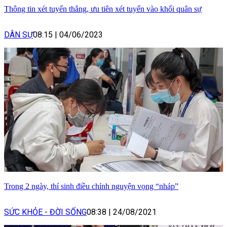
Thông tin xét tuyển thẳng, ưu tiên xét tuyển vào khối quân sự
DÂN SỰ
08:15
|
04/06/2023
Trong 2 ngày, thí sinh điều chỉnh nguyện vọng “nháp”
SỨC KHỎE - ĐỜI SỐNG
08:38
|
24/08/2021